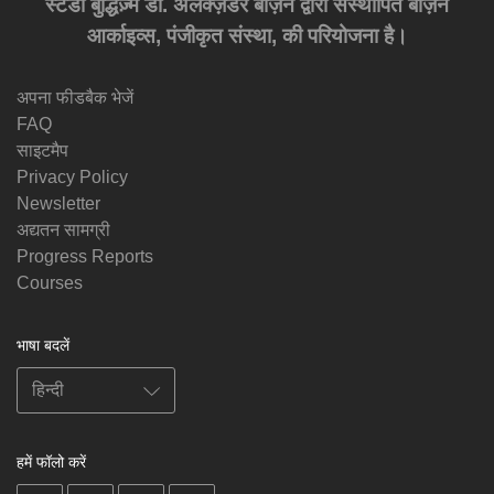
स्टडी बुद्धिज़्म डा. अलेक्ज़ेंडर बर्ज़िन द्वारा संस्थापित बर्ज़िन
आर्काइव्स, पंजीकृत संस्था, की परियोजना है।
अपना फीडबैक भेजें
FAQ
साइटमैप
Privacy Policy
Newsletter
अद्यतन सामग्री
Progress Reports
Courses
भाषा बदलें
हमें फॉलो करें
on
on
on
on