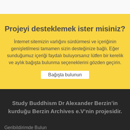
Projeyi desteklemek ister misiniz?
İnternet sitemizin varlığını sürdürmesi ve içeriğinin
genişletilmesi tamamen sizin desteğinize bağlı. Eğer
sunduğumuz içeriği faydalı buluyorsanız lütfen bir kerelik
ve aylık bağışta bulunma seçeneklerini gözden geçirin.
Bağışta bulunun
Study Buddhism Dr Alexander Berzin'in
kurduğu Berzin Archives e.V'nin projesidir.
Geribildirimde Bulun