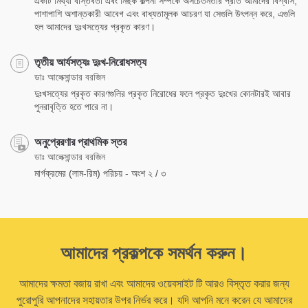
একটি মিথ্যা বাস্তবতা এবং নিছক কল্পনা সম্পর্কে অসচেতনতার প্রতি আমাদের বিশ্বাস,
পাশাপাশি অশান্তকারী আবেগ এবং বাধ্যতামূলক আচরণ যা সেগুলি উৎপন্ন করে, এগুলি
হল আমাদের দুঃখসত্যের প্রকৃত কারণ।
তৃতীয় আর্যসত্যঃ দুঃখ-নিরোধসত্য
ডাঃ আলেক্সান্ডার বরজিন
দুঃখসত্যের প্রকৃত কারণগুলির প্রকৃত নিরোধের ফলে প্রকৃত দুঃখের কোনটারই আবার
পুনরাবৃত্তি হতে পারে না।
অনুপ্রেরণার প্রাথমিক স্তর
ডাঃ আলেক্সান্ডার বরজিন
মার্গক্রমের (লাম-রিম) পরিচয় - অংশ ২ / ৩
আমাদের প্রকল্পকে সমর্থন করুন।
আমাদের ক্ষমতা বজায় রাখা এবং আমাদের ওয়েবসাইট টি আরও বিস্তৃত করার জন্য
পুরোপুরি আপনাদের সহায়তার উপর নির্ভর করে। যদি আপনি মনে করেন যে আমাদের