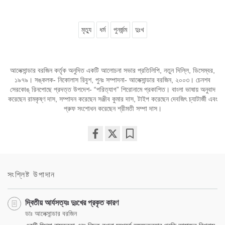
মৃত্যু
ধর্ম
পুনর্জন্ম
দুঃখ
আলেক্সান্ডার বরজিন কর্তৃক অনুদিত একটি আলোচনা সভার প্রতিলিপি, নতুন দিল্লি, ডিসেম্বর,
১৯৭৯। সঙ্কলক- নিকোলাস রিবুশ, পুনঃ সম্পাদনা- আলেক্সান্ডার বরজিন, ২০০৩। চেনশব
সেরকোঙ্‌ রিনপোছে প্রদত্ত উপদেশ- “পরিত্যাগ” শিরোনামে প্রকাশিত। বাংলা ভাষায় অনুবাদ
করেছেন রামকৃষ্ণ দাস, সম্পাদন করেছেন সঞ্জীব কুমার দাস, টাইপ করেছেন দেবজিৎ চ্যাটার্জী এবং
প্রুফ সংশোধন করেছেন শ্রীমতী সম্পা দাস।
Share
Bookmark
on
facebook
সংশ্লিষ্ট উপাদান
দ্বিতীয় আর্যসত্যঃ দুঃখের প্রকৃত কারণ
ডাঃ আলেক্সান্ডার বরজিন