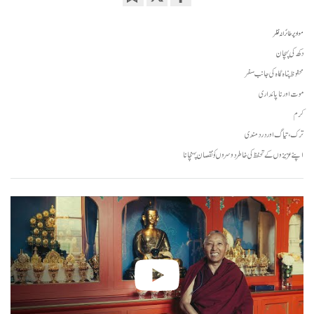
Bookmark
Share
on
مواد پر طائرانہ نظر
facebook
دکھ کی پہچان
محفوظ پناہ گاہ کی جانب سفر
موت اور ناپائداری
کرم
ترک، تیاگ اور درد مندی
اپنے عزیزوں کے تحفظ کی خاطر دوسروں کو نقصان پہنچانا