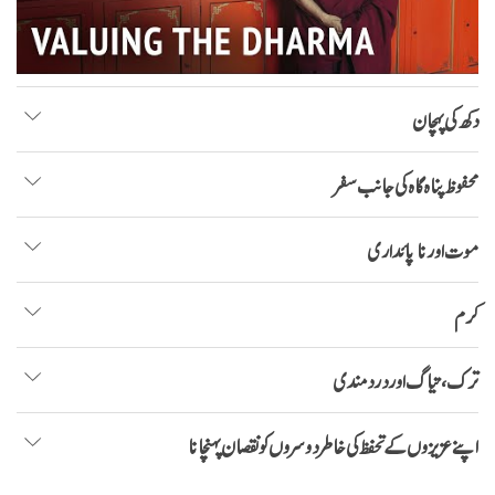
دکھ کی پہچان
محفوظ پناہ گاہ کی جانب سفر
موت اور ناپائداری
کرم
ترک، تیاگ اور درد مندی
اپنے عزیزوں کے تحفظ کی خاطر دوسروں کو نقصان پہنچانا