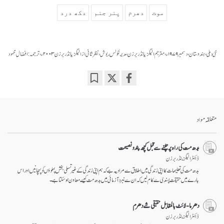
موت
دھرم
پنر جنم
دکھ درد
نئی دہلی، ہندوستان، دسمبر ۱۹۷۹ء، مترجم الیگزیانڈر برزن، مدیر نکولس ربوش، نظر ثانی از الیگزیانڈر برزن ۲۰۰۳ء، ترجمہ: افضال محمود
Bookmark
Share
on
facebook
متعلقہ مواد
بدھ مت کی راہ پر چلنے سے قبل کچھ پند و نصیحت
ڈاکٹر الیگزینڈر برزن
بدھ مت کی تعلیمات کا اپنی زندگی میں اطلاق سے مراد یہ ہے کہ ہم اپنی زندگی کے غیر تسلی بخش پہلوؤں کو پہچانیں اور اس
بارے میں حقیقت پسندی سے کام لیں کہ ان سے نبرد آزمائی میں بدھ مت کیسے معاون ہو سکتا ہے۔
دھرما-لائٹ بالمقابل حقیقی شے دھرم
ڈاکٹر الیگزینڈر برزن