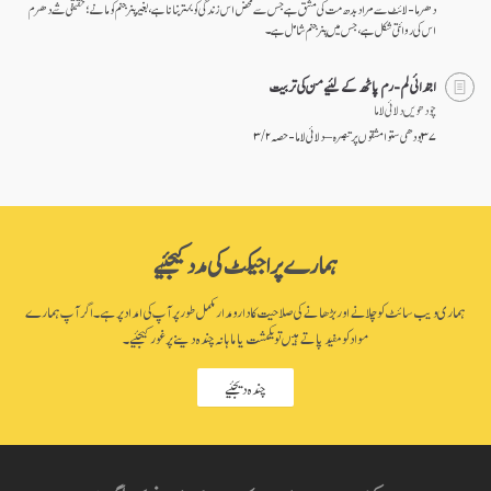
دھرما-لائٹ سے مراد بدھ مت کی مشق ہے جس سے محض اس زندگی کو بہتر بنانا ہے، بغیر پنر جنم کو مانے؛ حقیقی شے دھرم
اس کی روائتی شکل ہے، جس میں پنر جنم شامل ہے۔
ابتدائی لم-رم پاٹھ کے لئیے من کی تربیت
چودھویں دلائی لاما
۳۷ بودھی ستوا مشقوں پر تبصرہ – دلائی لاما - حصہ ۲ / ۳
ہمارے پراجیکٹ کی مدد کیجئیے
ہماری ویب سائٹ کو چلانے اور بڑھانے کی صلاحیت کا دارومدار مکمل طور پر آپ کی امداد پر ہے۔ اگر آپ ہمارے
مواد کو مفید پاتے ہیں تو یکمشت یا ماہانہ چندہ دینے پر غور کیجئیے۔
چندہ دیجئیے