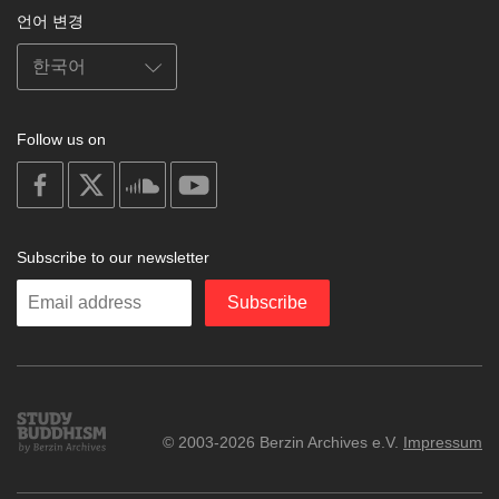
언어 변경
Follow us on
on
on
on
on
facebook
X
soundcloud
youtube
Subscribe to our newsletter
Enter
Subscribe
your
email
Study
© 2003-2026 Berzin Archives e.V.
Impressum
Buddhism
Home