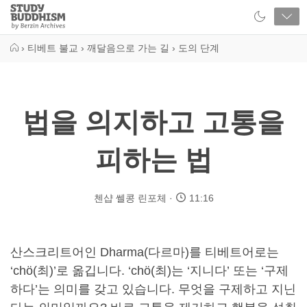
Close
Study
Buddhism
Home
›
티베트 불교
›
깨달음으로 가는 길
›
도의 단계
법을 의지하고 고통을
피하는 법
첸샵 쎌콩 린포체
11:16
산스크리트어인 Dharma(다르마)를 티베트어로는
‘chö(최)’로 옮깁니다. ‘chö(최)는 ‘지니다’ 또는 ‘구제
하다’는 의미를 갖고 있습니다. 무엇을 구제하고 지닌