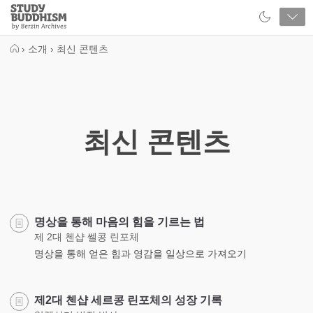
Close
Study
Buddhism
Home
›
소개
›
최신 콘텐츠
최신 콘텐츠
명상을 통해 마음의 힘을 기르는 법
제 2대 첸샵 쎌콩 린포체
명상을 통해 얻은 힘과 영감을 일상으로 가져오기
제2대 첸샵 세르콩 린포체의 성장 기록