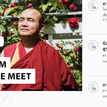
คว
โดย
เพื
ราก
ข
ชี
ดร.
แน
คว
ดร.
บท