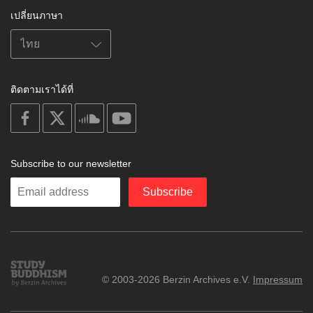
เปลี่ยนภาษา
ติดตามเราได้ที่
on
on
on
on
facebook
X
soundcloud
youtube
Subscribe to our newsletter
Enter
Subscribe
your
email
Study
© 2003-2026 Berzin Archives e.V.
Impressum
Buddhism
Home