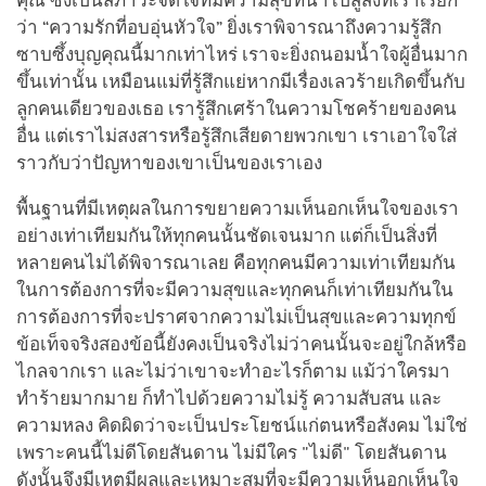
คุณ ซึ่งเป็นสภาวะจิตใจที่มีความสุขที่นำไปสู่สิ่งที่เราเรียก
ว่า “ความรักที่อบอุ่นหัวใจ” ยิ่งเราพิจารณาถึงความรู้สึก
ซาบซึ้งบุญคุณนี้มากเท่าไหร่ เราจะยิ่งถนอมน้ำใจผู้อื่นมาก
ขึ้นเท่านั้น เหมือนแม่ที่รู้สึกแย่หากมีเรื่องเลวร้ายเกิดขึ้นกับ
ลูกคนเดียวของเธอ เรารู้สึกเศร้าในความโชคร้ายของคน
อื่น แต่เราไม่สงสารหรือรู้สึกเสียดายพวกเขา เราเอาใจใส่
ราวกับว่าปัญหาของเขาเป็นของเราเอง
พื้นฐานที่มีเหตุผลในการขยายความเห็นอกเห็นใจของเรา
อย่างเท่าเทียมกันให้ทุกคนนั้นชัดเจนมาก แต่ก็เป็นสิ่งที่
หลายคนไม่ได้พิจารณาเลย คือทุกคนมีความเท่าเทียมกัน
ในการต้องการที่จะมีความสุขและทุกคนก็เท่าเทียมกันใน
การต้องการที่จะปราศจากความไม่เป็นสุขและความทุกข์
ข้อเท็จจริงสองข้อนี้ยังคงเป็นจริงไม่ว่าคนนั้นจะอยู่ใกล้หรือ
ไกลจากเรา และไม่ว่าเขาจะทำอะไรก็ตาม แม้ว่าใครมา
ทำร้ายมากมาย ก็ทำไปด้วยความไม่รู้ ความสับสน และ
ความหลง คิดผิดว่าจะเป็นประโยชน์แก่ตนหรือสังคม ไม่ใช่
เพราะคนนี้ไม่ดีโดยสันดาน ไม่มีใคร "ไม่ดี" โดยสันดาน
ดังนั้นจึงมีเหตุมีผลและเหมาะสมที่จะมีความเห็นอกเห็นใจ