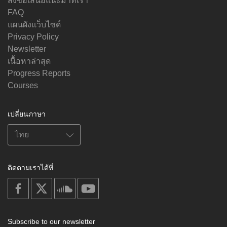
ส่งข้อเสนอแนะมาที่เรา
FAQ
แผนผังแว็บไซด์
Privacy Policy
Newsletter
เนื้อหาล่าสุด
Progress Reports
Courses
เปลี่ยนภาษา
ติดตามเราได้ที่
on
on
on
on
facebook
X
soundcloud
youtube
Subscribe to our newsletter