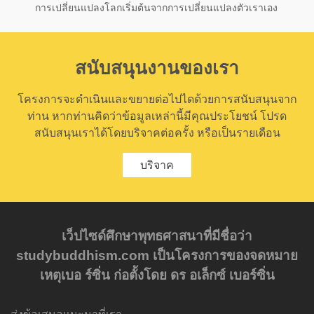
การเปลี่ยนแปลงโลกเริ่มต้นจากการเปลี่ยนแปลงตัวเราเอง
สนับสนุนงานของเรา
โครงการจะดำเนินและขยายต่อไปไดด้วยการสนับสนุนจาก
ท่าน หากท่านคิดว่าข้อมูลเหล่านี้มีคุณประโยชน์ โปรด
สนับสนุนเราได้โดยบริจาคต่อครั้ง หรือเป็นรายเดือน
บริจาค
เว็ปไซด์ศึกษาพุทธศาสนาที่มีชื่อว่า
studybuddhism.com เป็นโครงการของจดหมาย
เหตุเบอ ร์ซิ่น ก่อตั้งโดย ดร อเล็กซ์ เบอร์ซิ่น