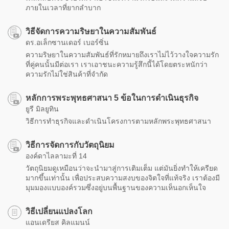
ภายในเวลาที่ยากลำบาก
วิธีจัดการความริษยาในความสัมพันธ์
ดร.อเล็กซานเดอร์ เบอร์ซิ่น
ความริษยาในความสัมพันธ์ที่รักหมายถึงเราไม่ไว้วางใจความรัก
ที่คู่คนนั้นมีต่อเรา เราเอาชนะความรู้สึกนี้ได้โดยตระหนักว่า
ความรักไม่ใช่สินค้าที่จำกัด
หลักการพระพุทธศาสนา 5 ข้อในการดำเนินธุรกิจ
ยูรี มิลยูทิน
วิธีการทำธุรกิจและดำเนินโครงการตามหลักพระพุทธศาสนา
วิธีการจัดการกับวัตถุนิยม
องค์ดาไลลามะที่ 14
วัตถุนิยมดูเหมือนว่าจะนำมาสู่การเติมเต็ม แต่มันยิ่งทำให้เครียด
มากขึ้นเท่านั้น เพื่อประสบความสงบของจิตใจที่แท้จริง เราต้องมี
มุมมองแบบองค์รวมซึ่งอยู่บนพื้นฐานของความเห็นอกเห็นใจ
วิธีเปลี่ยนแปลงโลก
แอนเดรียส คิลแมนน์