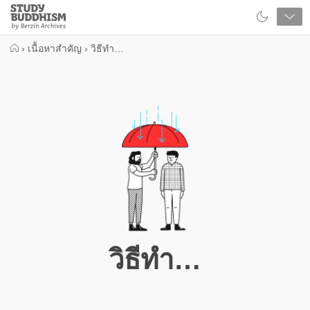
Close
Study
Buddhism
Home
›
เนื้อหาสำคัญ
›
วิธีทำ…
วิธีทำ…