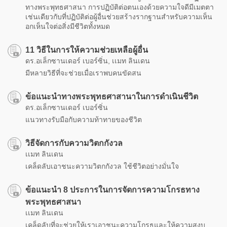
ทางพระพุทธศาสนา การปฏิบัติต่อตนเองด้วยความใจดีมีเมตตา
เช่นเดียวกับที่ปฏิบัติต่อผู้อื่นช่วยสร้างรากฐานสำหรับความเห็น
อกเห็นใจต่อสิ่งมีชีวิตทั้งหมด
11 วิธีในการให้ความช่วยเหลือผู้อื่น
ดร.อเล็กซานเดอร์ เบอร์ซิ่น, เเมท ลินเดน
มีหลายวิธีที่จะช่วยเมื่อเราพบคนขัดสน
ข้อแนะนำทางพระพุทธศาสานาในการดำเนินชีวิต
ดร.อเล็กซานเดอร์ เบอร์ซิ่น
แนวทางรับมือกับความท้าทายของชีวิต
วิธีจัดการกับความวิตกกังวล
เเมท ลินเดน
เคล็ดลับเอาชนะความวิตกกังวล ใช้ชีวิตอย่างมั่นใจ
ข้อแนะนำ 8 ประการในการจัดการความโกรธทาง
พระพุทธศาสนา
เเมท ลินเดน
เคล็ดลับที่จะช่วยให้เราเอาชนะความโกรธและให้ความสงบ