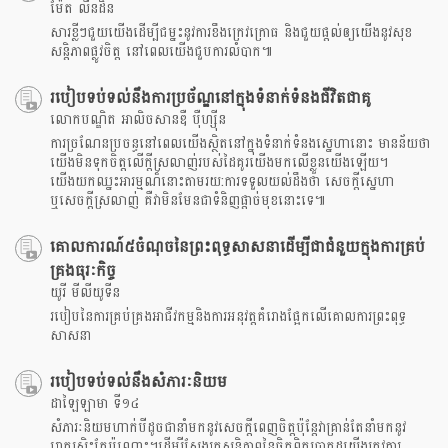
ម៉ែត លីនដិន
សារខ្លីៗជួយយើងដើម្បីជម្នះនូវការខឹងក្រេវក្រោធ និងជួយផ្តល់ឲ្យយើងនូវសុខ
សន្តិភាពផ្លូវចិត្ត នៅពេលយើងជួបការលំបាក៕
របៀបទប់ទល់នឹងការប្រច័ណ្ឌនៅក្នុងទំនាក់ទំនងជីវិតជាគូ
លោកបណ្ឌិត អាលិចសានឌឺ បុឺហ្សុីន
ការច្រណែនប្រចន្ធនៅពេលយើងស្ថិតនៅក្នុងទំនាក់ទំនងសេ្នហានោះ មានន័យថា
យើងមិនទុកចិត្តលើក្តីស្រលាញ់របស់ដៃគូរយើងមកលើខ្លួនយើងឡើយ។
យើងយកឈ្នះអារម្មណ៏នោះតាមរយ:ការទទួលយល់ដឹងថា សេចក្តីសេ្នហា
ឬសេចក្តីស្រលាញ់ គឺវាមិនមែនជាទំនិញផ្តាច់មុខនោះទេ៕
គោលការណ៍៥ចំណុចនៃព្រះពុទ្ធសាសនាដើម្បីជាជំនួយក្នុងការគ្រប់
គ្រងធុរៈកិច្ច
យូរី មីលីយូទីន
របៀបនៃការគ្រប់គ្រងអាជីវកម្មនិងការអនុវត្តគំរោងផ្អែកលើគោលការព្រះពុទ្ធ
សាសនា
របៀបទប់ទល់នឹងសំភារៈនិយម
ដាឡៃឡាមា ទី១៤
សំភារៈនិយមហាក់បីដូចជានាំមកនូវសេចក្តីពេញចិត្តប៉ុន្តែវាគ្រាន់តែនាំមកនូវ
រោគស្រ្តិះតែប៉ុណ្ណោះ។ដើម្បីស្វែងរកសន្តិភាពនៃចិត្តពិតប្រាកដយើងត្រូវការ