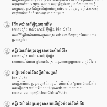
អនុវត្តតាមបែបព្រះពុទ្ធសាសនា។ ការប្រព្រឹត្តចំពោះខ្លួនយើងដោយសេចក្តី
សប្បុរសដូចគ្នាទៅនឹងអ្វីយើងផ្តល់ដល់អ្នកដទៃ បង្កើត​មូលដ្ឋានគ្រឹះនៃសេចក្តី
មេត្តាកាន់តែច្រើនចំពោះសត្វលោកគ្រប់រូប ។
វិធី១១យ៉ាងដើម្បីជួយអ្នកដ៏ទៃ
លោកបណ្ឌិត អាលិចសានឌឺ បុឺហ្សុីន, ម៉ែត លីនដិន
វាមានវិធីច្រើនយ៉ាងណាស់ក្នុងការជួយ នៅពេលយើងជួបអ្នកដែលមានភាព
ខ្វះខាតខ្លាំង។
គន្លឹះណែនាំនៃព្រះពុទ្ធសាសនាសំរាប់ជីវិត
លោកបណ្ឌិត អាលិចសានឌឺ បុឺហ្សុីន
គោលការណ៏ណែនាំ ក្នុងការដោះស្រាយនូវរាល់បញ្ហាប្រឈមនៅក្នុងជីវិត។
របៀបទប់ទល់នឹងជម្ងឺថប់អារម្មណ៏​
ម៉ែត លីនដិន
សារខ្លីៗអំពីការជម្នះនូវបញ្ហាថប់អារម្មណ៏ ហើយរស់នៅប្រកបដោយជីវិតនៃ
ភាពជឿជាក់។ បកប្រែពីភាសាអង់គ្លេសទៅខេមរៈភាសាដោយ
លោកឈុនឈាយុត(ChhonChheaYut)។
គន្លឹះ៨យ៉ាងនៃព្រះពុទ្ធសាសនាដើម្បីទប់ទល់នឹងកំហឹង