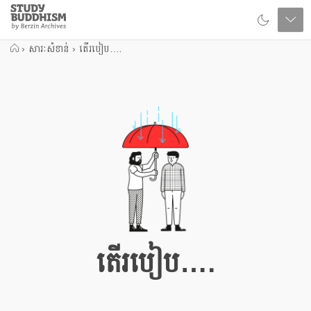
Close
Study
Buddhism
Home
›
សារៈសំខាន់
›
តើរបៀប….
តើរបៀប….