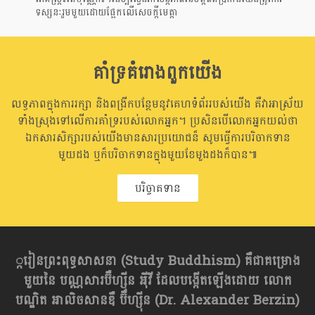
ទស្សនៈរួមមួយដោយផ្អែកលើសេចក្តីមេត្តា
គាំទ្រគំរោងពួកយើង
លទ្ធភាពក្នុងការរក្សា និងពង្រីកបន្ថែមនូវគេហទំព័ររបស់យើង គឺវាអាស្រ័យ
ទាំងស្រុងទៅលើការគាំទ្ររបស់លោកអ្នក។ ប្រសិនបើលោកអ្នកយល់ថា
ឯកសារសិក្សារបស់យើងមានសារប្រយោជន៏ សូមធ្វើការបរិចាកទាន
មួយដង ឬក៏បរិចាកទានក្នុងមួយខែមួងដងក៏បាន៕
បរិច្ចាគទាន
្ករៀនព្រះពុទ្ធសាសនា​ (Study Buddhism) គឺជាគម្រោង
មួយនៃ បណ្ណសារប៊ឺហ្សុីន អុីវី ដែលបង្កើតឡើងដោយ លោក
បណ្ឌិត អាលិចសានឌឺ ប៊ឺហ្សុីន (Dr. Alexander Berzin)