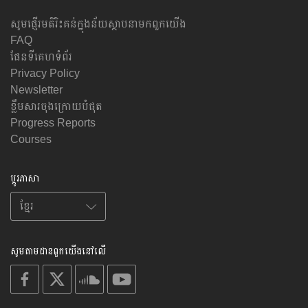
សូមផ្ញើរមតិរិះគន់ក្នុងន័យស្ថាបនាមកពួកយើង
FAQ
ផែនទីគេហទំព័រ
Privacy Policy
Newsletter
ខ្លឹមសារចុងក្រោយបំផុត
Progress Reports
Courses
ប្តូរភាសា
សូមតាមដានពួកយើងនៅលើ
on
on
on
on
facebook
X
soundcloud
youtube