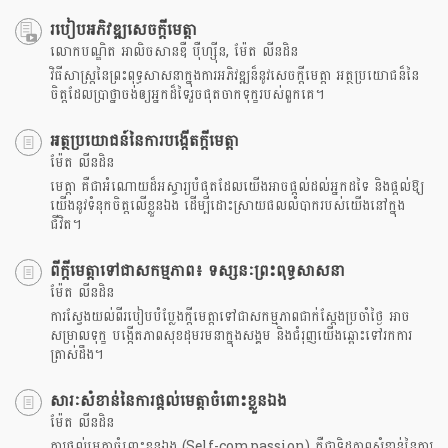
របៀបអភិវឌ្ឍសេចក្តីមេត្តា
លោកបណ្ឌិត អាលិចសានឌឺ បុឺហ្សុីន, ម៉ែត លីនដិន
វិធីសាស្រ្តនៃព្រះពុទ្ធសាសនាក្នុងការអភិវឌ្ឍន៏នូវសេចក្តីមេត្តា អត្ថប្រយោជន៏នៃ
ចិត្តដែលប្រាថ្នាចង់ឲ្យអ្នកដ៏ទៃរួចផុតចាកទុក្ខរបស់ពួកគេ។
អត្ថប្រយោជន៍នៃការបង្កើតក្ដីមេត្តា
ម៉ែត លីនដិន
មេត្តា គឺជាអំណោយដ៏អស្ចារ្យបំផុតដែលយើងអាចផ្តល់ដល់អ្នកដទៃ និងផ្តល់ឱ្យ
យើងនូវទំនុកចិត្តលើខ្លួនឯង ដើម្បីដោះស្រាយផលលំបាករបស់យើងនៅក្នុង
ជីវិត។
ពីក្ដីមេត្តាទៅជាសកម្មភាព៖ ទស្សនៈព្រះពុទ្ធសាសនា
ម៉ែត លីនដិន
ការស្វែងយល់ពីរបៀបបំប្លែងក្ដីមេត្តាទៅជាសកម្មភាពជាក់ស្តែងប្រចាំថ្ងៃ អាច
សម្រាលទុក្ខ បង្កើតភាពសុខដុមរមនាក្នុងសង្គម និងជំរុញយើងឆ្ពោះទៅរកការ
ត្រាស់ដឹង។
សារៈសំខាន់នៃការផ្តល់មេត្តាចំពោះខ្លួនឯង​
ម៉ែត លីនដិន
ការផ្តល់មេត្តាចំពោះខ្លួនឯង (Self-compassion) គឺជាទិដ្ឋភាពសំខាន់នៃការ