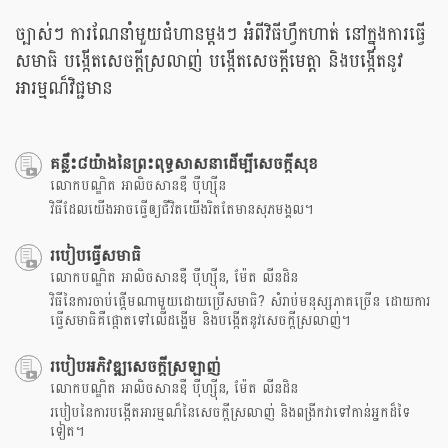
ច្បាស់ៗ ការណែនាំមួយជំហានម្តងៗ អំពីវិធីហ្វឹកហាត់ នៅក្នុងការធ្វើ
សមាធិ បង្កើតសេចក្តីស្រលាញ់ បង្កើតសេចក្តីមេត្តា និងបង្កើតនូវ
អារម្មណ៏វិជ្ជមាន
គន្លឹះ៨យ៉ាងនៃព្រះពុទ្ធសាសនាដើម្បីសេចក្តីសុខ
លោកបណ្ឌិត អាលិចសានឌឺ បុឺហ្សុីន
វិធីដែលយើងអាចធ្វើឲ្យជីវិតយើងរិតតែមានសុភមង្គល។
របៀបធ្វើសមាធិ
លោកបណ្ឌិត អាលិចសានឌឺ បុឺហ្សុីន, ម៉ែត លីនដិន
វិធីនៃការចាប់ផ្តើមណាមួយដោយប្រើសមាធិ? សំរាប់មនុស្សភាគច្រើន ដោយការ
ធ្វើសមាធិគឺផ្តោតទៅលើដង្ហើម និងបង្កើតនូវសេចក្តីស្រលាញ់។
របៀបអភិវឌ្ឍសេចក្តីស្រឡាញ់
លោកបណ្ឌិត អាលិចសានឌឺ បុឺហ្សុីន, ម៉ែត លីនដិន
របៀបនៃការបង្កើតអារម្មណ៏នៃសេចក្តីស្រលាញ់ និងពង្រីកវាទៅកាន់អ្នកដ៏ទៃ
ទៀត។