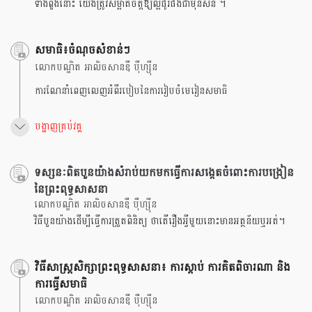
ទាំងពួងនោះ យើងត្រូវសម្អាតចិត្តឪ្យល្អផូរផង់ជាមុនសិន ។
សមាធិ៖ចំណុចសំខាន់ៗ
លោកបណ្ឌិត អាលិចសានឌឺ បុឺហ្សុីន
ការណែនាំពេញលេញអំពីរបៀបនៃការរៀបចំមេរៀនសមាធិ
បង្ហាញគ្រប់វគ្គ
ទស្សនៈពិតបួនយ៉ាងសំរាប់យកមកធ្វើការសង្កេតចំពោះការបង្រៀន
នៃព្រះពុទ្ធសាសនា
លោកបណ្ឌិត អាលិចសានឌឺ បុឺហ្សុីន
វិធីបួនយ៉ាងដើម្បីធ្វើការត្រួតពិនិត្យ ថាតើរឿងអ្វីមួយនោះមានអត្ថន័យឬអត់។
វិធីសាស្រ្តសិក្សាព្រះពុទ្ធសាសនា៖ ការស្តាប់ ការគិតពិចារណា និង
ការធ្វើសមាធិ
លោកបណ្ឌិត អាលិចសានឌឺ បុឺហ្សុីន