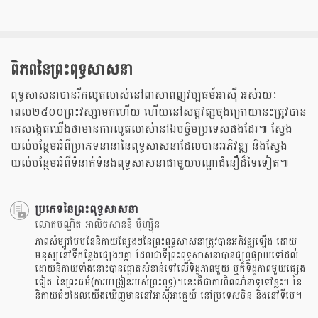
ពិភពនៃព្រះពុទ្ធសាសនា
ពុទ្ធសាសនាបានរីកលូតលាស់នៅពាសពេញវប្បធម៍អាសុី អស់រយៈ
ពេល២៥០០ព្រះវស្សាមកហើយ ហើយនៅសត្តវត្សចុងក្រោយនេះត្រូវបាន
គេសង្កេតឃើងថាមានការលូតលាស់នៅ​​ឯបច្ចិមប្រទេសផងដែរ៕ ស្វែង
យល់បន្ថែមអំពីប្រភេទនានានៃពុទ្ធសាសនាដែលបានអភិវឌ្ឍ និងស្វែង
យល់បន្ថែមអំពីទំនាក់ទំនងពុទ្ធសាសនាជាមួយបណ្តាជំនឿដ៏ទៃទៀត៕
ប្រភេទនៃព្រះពុទ្ធសាសនា
លោកបណ្ឌិត អាលិចសានឌឺ បុឺហ្សុីន
ភាពសំម្បូរបែបនៃនិកាយផ្សែងៗនៃព្រះពុទ្ធសាសនាត្រូវបានអភិវឌ្ឍឡើង ដោយ
មនុស្សនៅទីកន្លែងផ្សេងៗគ្នា ដែលជាទីព្រះពុទ្ធសាសនាបានផ្សព្វផ្សាយទៅដល់
ដោយនិកាយទាំងនោះបានផ្តោតសំខាន់ទៅលើទិដ្ឋភាពមួយ ឬក៏ទិដ្ឋភាពមួយផ្សេង
ទៀត នៃព្រះធម៌(ការបង្រៀនរបស់ព្រះពុទ្ធ)។នេះគឺជាការពិពណ៌នាទូទៅខ្លះៗ នៃ
និកាយធំៗដែលយើងឃើញមាននៅអាសុីអាគ្នេយ៍ នៅប្រទេសចិន និងនៅទីបេ។