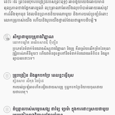
នេះែដរ ព្រះធម៍(ការបង្រៀនរបស់ព្រះពុទ្ធ) អាចជួយយើងអោយមាន
តុល្យភាពខាងផ្នែកអារម្មណ៏ លុះត្រាណាតែយើងលុបបំបាត់អោយអស់នូវ
ការរំពឹងទុកមុន ដែលមិនប្រាកដនិយមណាមួយ និងការយល់ច្រឡំចំពោះ
លោកគ្រូរបស់យើង ហើយនិងរូបយើងផ្ទាល់ដែលជាអ្នកបដិបត្តិ៕
សិក្សាជាមួយគ្រូខាងវិញ្ញាណ
លោកបណ្ឌិត អាលិចសានឌឺ បុឺហ្សុីន
ប្រភេទនៃទំនាក់ទំនងរវាងសិស្សខាងវិញ្ញាណ និងគ្រូ គឺអាស្រ័យលើកម្រិតនៃគុណ
វុឌ្ឍិរបស់ភាគីនីមួយៗ ហើយវាមិនដូចគ្នាទៅនឹងទំនាក់ទំនងរវាងអតិថិជន និងអ្នក
ព្យាបាលនោះទេ។
គ្រូបង្រៀន និងអ្នកបកប្រែ ពេលខ្លះធ្វើខុស
ត្សិនសាប សឺកុង រីនប៉ូជេ
ការយល់ច្រឡំអាចកើតឡើងដោយសារគ្រូ ឬអ្នកបកប្រែនិយាយខុសដោយ
យថាហេតុ។
ដំបូន្មានរបស់សម្តេចសង្ឃ ដាឡៃ ឡាម៉ា ក្នុងការដោះស្រាយជាមួយ