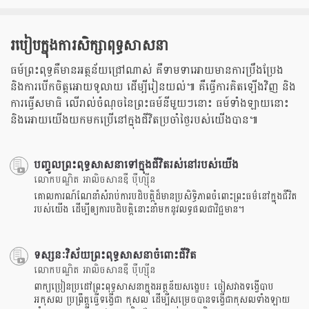
របៀបក្នុងការសិក្សាពុទ្ធសាសនា
ធម៍ព្រះពុទ្ធគឺមានអត្ថន័យជ្រៅណាស់ គឺទាមទាអោយមានការប្រឹងប្រែង
និងការបើកចិត្តអោយទូលាយ ដើម្បីរៀនយល់៕ គឺធ្វើការគិតឡើងវិញ និង
ការធ្វើសមាធិ លើរាល់ចំណុចនៃព្រះធម៍នីមួយៗនោះ ធម៍ទាំងឡាយនោះ
និងអោយយើងយកមកប្រើនៅក្នុងជីវិតប្រចាំថ្ងៃរបស់យើងបាន៕
បញ្ចូលព្រះពុទ្ធសាសនាទៅក្នុងជីវិតរស់នៅរបស់យើង
លោកបណ្ឌិត អាលិចសានឌឺ បុឺហ្សុីន
គោលការណ៍ណែនាំសំរាប់ការបដិបត្តិដ៏មានប្រសិទ្ធិភាពចំពោះព្រះធម៌នៅក្នុងជីវិត
របស់យើង ដើម្បីឲ្យការបដិបត្តិនោះនាំមកនូវលទ្ធផលជាវិជ្ជមាន។
ទស្សនៈវិស័យព្រះពុទ្ធសាសនាចំពោះជីវិត
លោកបណ្ឌិត អាលិចសានឌឺ បុឺហ្សុីន
ពាក្យប្រៀនប្រដៅព្រះពុទ្ធសាសនាក្នុងអត្ថន័យសង្ខេប៖ ចៀសវាងទង្វើបាប
អកុសល ប្រព្រឹត្តធ្វើទង្វើជា កុសល ដើម្បីសម្រេចបានទង្វើជាកុសលទាំងឡាយ