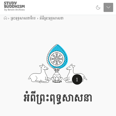
Close
Study
Buddhism
Home
›
ព្រះពុទ្ធសាសនាទីបេ
›
អំពីព្រះពុទ្ធសាសនា
1
អំពីព្រះពុទ្ធសាសនា