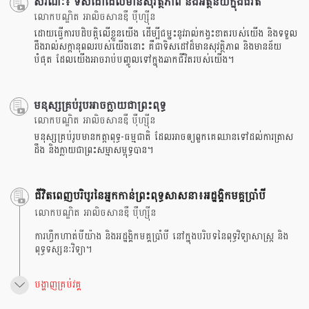
សរណៈ៖ ទិសដៅដែលមានសុវត្ថិភាព និងអត្ថន័យក្នុងជីវិត
លោកបណ្ឌិត អាលិចសានឌឺ បុឺហ្សុីន
ដោយធ្វើការបដិបត្តិលើខ្លួនយើង ដើម្បីជម្នះនូវរាល់កង្វះខាតរបស់យើង និងទទួល
ដឹងរាល់សក្តានុពលរបស់យើងនោះ គឺជាទិសដៅដ៏មានសុវត្ថិភាព និងមានន័យ
បំផុត ដែលយើងអាចរាប់បញ្ចូលទៅក្នុងឆាកជីវិតរបស់យើង។
មនុស្សគ្រប់រូបអាចក្លាយជាព្រះពុទ្ធ
លោកបណ្ឌិត អាលិចសានឌឺ បុឺហ្សុីន
មនុស្សគ្រប់រូបមានកត្តាពុទ្ធ-ធម្មជាតិ ដែលអាចឲ្យពួកគេឈានទៅដល់ការត្រាស
ដឹង និងក្លាយជាព្រះសម្មាសម្ពុទ្ធបាន។
ជីវិតពេញបរិបូរនៃអ្នកកាន់ព្រះពុទ្ធសាសនា៖អដ្ឋង្គិកមគ្គប្រាំបី
លោកបណ្ឌិត អាលិចសានឌឺ បុឺហ្សុីន
ការហ្វឹកហាត់បីយ៉ាង និងអដ្ឋង្គិកមគ្គប្រាំបី នៅក្នុងបរិបទនៃពុទ្ធវិទ្យាសាស្រ្ត និង
ពុទ្ធទស្សនៈវិទ្យា។
បង្ហាញគ្រប់វគ្គ