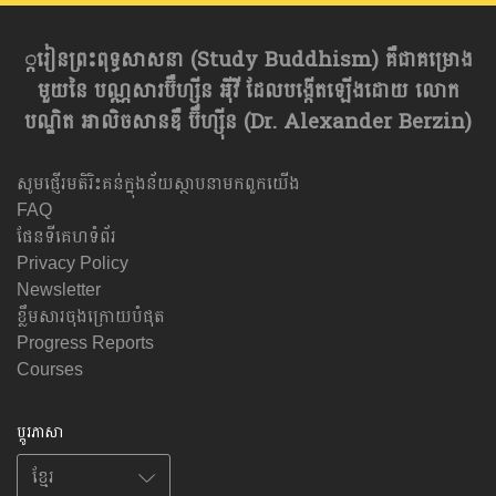
្ករៀនព្រះពុទ្ធសាសនា​ (Study Buddhism) គឺជាគម្រោង
មួយនៃ បណ្ណសារប៊ឺហ្សុីន អុីវី ដែលបង្កើតឡើងដោយ លោក
បណ្ឌិត អាលិចសានឌឺ ប៊ឺហ្សុីន (Dr. Alexander Berzin)
សូមផ្ញើរមតិរិះគន់ក្នុងន័យស្ថាបនាមកពួកយើង
FAQ
ផែនទីគេហទំព័រ
Privacy Policy
Newsletter
ខ្លឹមសារចុងក្រោយបំផុត
Progress Reports
Courses
ប្តូរភាសា