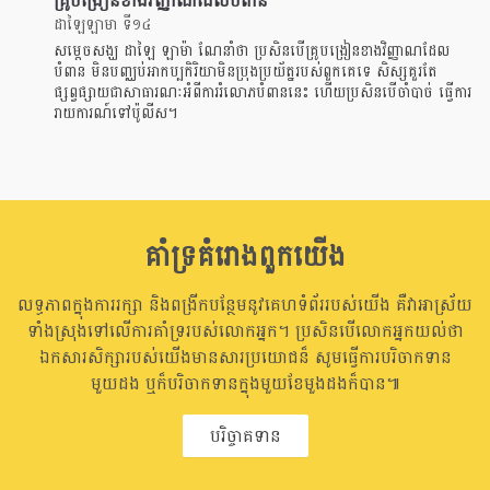
គ្រូបង្រៀនខាងវិញ្ញាណដែលបំពាន
ដាឡៃឡាមា ទី១៤
សម្តេចសង្ឃ ដាឡៃ ឡាម៉ា ណែនាំថា ប្រសិនបើគ្រូបង្រៀនខាងវិញ្ញាណដែល
បំពាន មិនបញ្ឈប់អាកប្បកិរិយាមិនប្រុងប្រយ័ត្នរបស់ពួកគេទេ សិស្សគួរតែ
ផ្សព្វផ្សាយជាសាធារណៈអំពីការរំលោភបំពាននេះ ហើយប្រសិនបើចាំបាច់ ធ្វើការ
រាយការណ៍ទៅប៉ូលីស។
គាំទ្រគំរោងពួកយើង
លទ្ធភាពក្នុងការរក្សា និងពង្រីកបន្ថែមនូវគេហទំព័ររបស់យើង គឺវាអាស្រ័យ
ទាំងស្រុងទៅលើការគាំទ្ររបស់លោកអ្នក។ ប្រសិនបើលោកអ្នកយល់ថា
ឯកសារសិក្សារបស់យើងមានសារប្រយោជន៏ សូមធ្វើការបរិចាកទាន
មួយដង ឬក៏បរិចាកទានក្នុងមួយខែមួងដងក៏បាន៕
បរិច្ចាគទាន