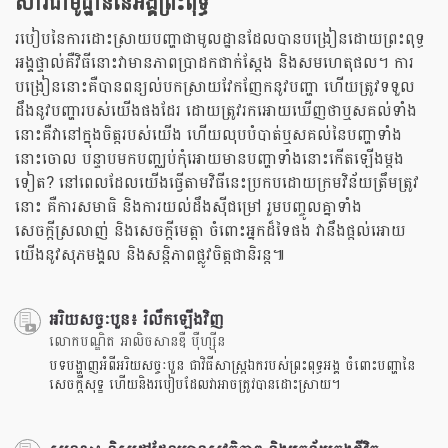
សារជាមូដ្ឋាននៃអង្គព្រះពុទ្ធ
របៀបនៃការដោះស្រាយបញ្ហាជាមូលដ្ឋានដែលបានបង្រៀនដោយព្រះពុទ្ធ
អង្គផ្ទាល់គឺវិធីនោះវាមានភាពប្រាដកជាក់ស្តែង និងសមហេតុផល។ ការ
បង្រៀននោះគឺបានពន្យល់បកស្រាយវែកញែកនូវបញ្ហា ហើយត្រូវទទួល
ដឹងនូវបញ្ហារបស់យើងផងដែរ ដោយត្រូវរកអោយឃើញថាឬសគល់ទាំង
នោះគឺវានៅក្នុងចិត្តរបស់យើង ហើយលុបបំបាត់ឬសគល់នៃបញ្ហាទាំង
នោះចោល បន្ទាបមកបញ្ឈប់កុំអោយមានបញ្ហាទាំងនោះកើតឡើងម្តង
ទៀត? នៅពេលដែលយើងធ្វើតាមវិធីនេះប្រកបដោយក្រមវិន័យត្រឹមត្រូវ
នោះ គឺការសមាធិ និងការយល់ដឹងសុីជម្រៅ រួមបញ្ចូលគ្នាទាំង
សេចក្តីស្រលាញ់ និងសេចក្តីមេត្តា ចំពោះអ្នកដ៏ទៃផង វានឹងផ្តល់អោយ
យើងនូវសុភមង្គល និងសន្តិភាពផ្លូវចិត្តជានិរន្ត៕
អរិយសច្ចៈបួន៖ រំលឹកឡើងវិញ
លោកបណ្ឌិត អាលិចសានឌឺ បុឺហ្សុីន
បទបង្ហាញអំពីអរិយសច្ចៈបួន ជាវិធីសាស្រ្តឯករបស់ព្រះពុទ្ធអង្គ ចំពោះបញ្ហានៃ
សេចក្តីសុទ្ខ ហើយនិងរបៀបដែលវាអាចត្រូវបានដោះស្រាយ។