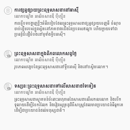
ការផ្សព្វផ្សាយព្រះពុទ្ធសាសនានៅអាសុី
លោកបណ្ឌិត អាលិចសានឌឺ បុឺហ្សុីន
ការធ្វើបទបង្ហាញខ្លីៗអំពីរបៀបដែលព្រះពុទ្ធសាសនាផ្សព្វផ្សាយចេញពី ចំណុច
ចាប់ផ្តើមរបស់ខ្លួនស្ថិតនៅភាគខាងជើងនៃប្រទេសឥណ្ឌា ហើយក្លាយទៅជា
ប្រពន្ធ័ជំនឿចំបងនៅទូទាំងទ្វីបអាសុី។
ព្រះពុទ្ធសាសនាក្នុងពិភពលោកសព្វថ្ងៃ
លោកបណ្ឌិត អាលិចសានឌឺ បុឺហ្សុីន
រូបភាពសង្ខេបនៃព្រះពុទ្ធសាសនានៅទ្វីបអាសុី និងនៅបស្ចិមលោក។
ទស្សនៈព្រះពុទ្ធសាសនាទៅលើសាសនាដទៃទៀត
លោកបណ្ឌិត អាលិចសានឌឺ បុឺហ្សុីន
ព្រះពុទ្ធសាសនាស្វាគមន៍ចំពោះពហុភាពនៃសាសនាលើសកលលោក និងបើក
ទូលាយដើម្បីចែករំលែក និងរៀនសូត្រនូវវិធីសាស្រ្តដែលមានប្រយោជន៍ពីពួកគេ
ដើម្បីជាប្រយោជន៍ដល់មនុស្សជាតិ។