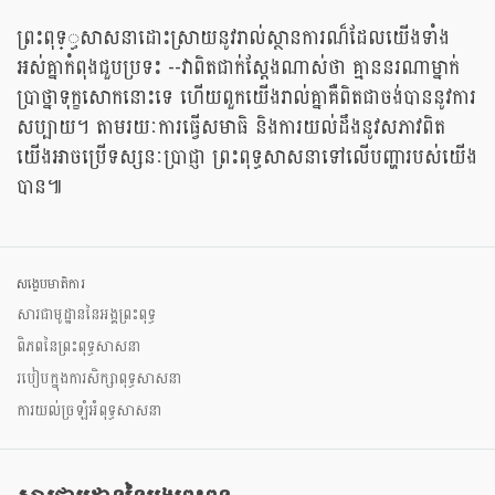
ព្រះពុទ្្ធសាសនា​​​​​​​​​​ដោះស្រាយនូវរាល់ស្ថានការណ៏ដែលយើងទាំង
អស់គ្នាកំពុងជួបប្រទះ --វាពិតជាក់ស្តែងណាស់ថា គ្មាននរណាម្នាក់
ប្រាថ្នាទុក្ខសោកនោះទេ ហើយពួកយើងរាល់គ្នាគឺពិតជាចង់បាននូវការ
សប្បាយ។ តាមរយៈការធ្វើសមាធិ និងការយល់ដឹងនូវសភាវពិត
យើងអាចប្រើទស្សនៈប្រាជ្ញា ព្រះពុទ្ធសាសនាទៅលើបញ្ហារបស់យើង
បាន៕
សង្ខេបមាតិការ
សារជាមូដ្ឋាននៃអង្គព្រះពុទ្ធ
ពិភពនៃព្រះពុទ្ធសាសនា
របៀបក្នុងការសិក្សាពុទ្ធសាសនា
ការយល់ច្រឡំអំពុទ្ធសាសនា