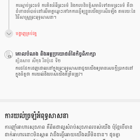
ការស្តាប់ព្រះធម៌ ការគិតអំពីព្រះធម៌ និងការបដិបត្តិសមាធិទៅតាមព្រះធម៌ គឺជា
ជំហានចាំបាច់នៅលើមាគ្គាឆ្ពោះទៅរកការធ្វើឲ្យខ្លួនយើងប្រសើរឡើង តាមរយៈនៃ
វិធីសាស្រ្តព្រះពុទ្ធសាសនា។
បង្ហាញគ្រប់វគ្គ
គោលបំណង និងអត្ថប្រយោជន៍នៃកិច្ចពិភាក្សា
ត្សិនសាប សឺកុង រីនប៉ូជេ ទី២
ការជជែកដេញដោលនៅក្នុងព្រះពុទ្ធសាសនាជួយយើងឲ្យមានសេចក្តីប្រាកដនៅ
ក្នុងចិត្តថា ការយល់ដឹងរបស់យើងគឺត្រឹមត្រូវ។
ការយល់ច្រឡំអំពុទ្ធសាសនា
ការញុាំអាហារសុខភាព គឺពិតជាល្អសំរាប់សុខភាពរបស់យើង ប៉ុន្តែបើចាន
ដាក់អាហារនោះមិនស្អាត វានឹងធ្វើអោយយើងឈឺមិនខាន។ ដូចគ្នា