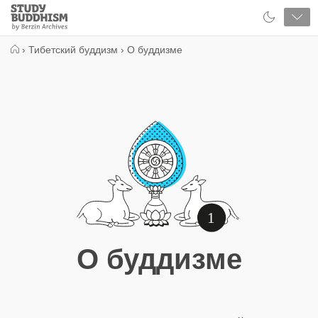
Close
Study
Buddhism
Home
›
Тибетский буддизм
›
О буддизме
1
О буддизме