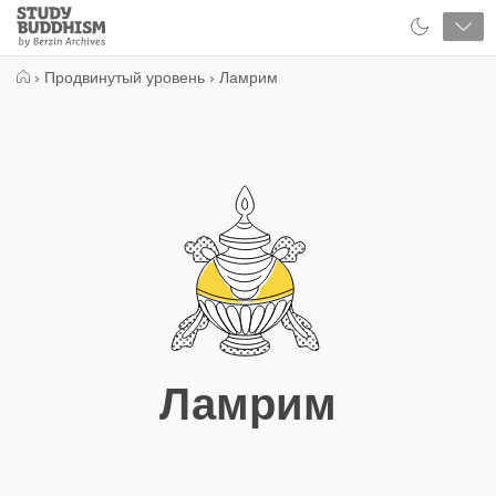
Close
Study
Buddhism
Home
›
Продвинутый уровень
›
Ламрим
Ламрим