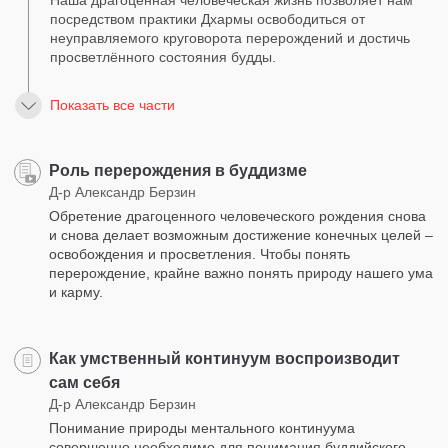
Наша драгоценная человеческая жизнь позволяет нам
посредством практики Дхармы освободиться от
неуправляемого круговорота перерождений и достичь
просветлённого состояния будды.
Показать все части
Роль перерождения в буддизме
Д-р Александр Берзин
Обретение драгоценного человеческого рождения снова
и снова делает возможным достижение конечных целей –
освобождения и просветления. Чтобы понять
перерождение, крайне важно понять природу нашего ума
и карму.
Как умственный континуум воспроизводит
сам себя
Д-р Александр Берзин
Понимание природы ментального континуума
совершенно необходимо для понимания буддийского