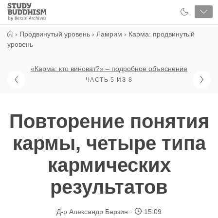
Close
Study
Buddhism
Home
›
Продвинутый уровень
›
Ламрим
›
Карма: продвинутый
уровень
«Карма: кто виноват?» – подробное объяснение
ЧАСТЬ 5 ИЗ 8
Повторение понятия
кармы, четыре типа
кармических
результатов
Д-р Александр Берзин
15:09