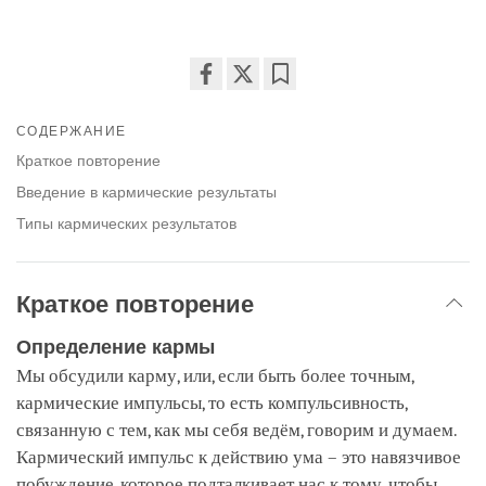
Share
Bookmark
on
СОДЕРЖАНИЕ
facebook
Краткое повторение
Введение в кармические результаты
Типы кармических результатов
Краткое повторение
Определение кармы
Мы обсудили карму, или, если быть более точным,
кармические импульсы, то есть компульсивность,
связанную с тем, как мы себя ведём, говорим и думаем.
Кармический импульс к действию ума – это навязчивое
побуждение, которое подталкивает нас к тому, чтобы