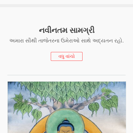
નવીનતમ સામગ્રી
અમારા સૌથી તાજેતરના ઉમેરાઓ સાથે અદ્યતન રહો.
વધુ વાંચો