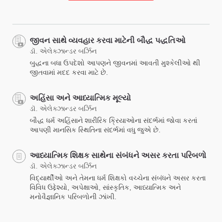
જીવન સાથે વ્યવહાર કરવા માટેની બૌદ્ધ પદ્ધતિઓ
ડૉ. એલેક્ઝાન્ડર બર્ઝિન
બુદ્ધના બધા ઉપદેશો આપણને જીવનમાં આવતી મુશ્કેલીઓ થી
જીતવામાં મદદ કરવા માટે છે.
અહિંસા અને આધ્યાત્મિક મૂલ્યો
ડૉ. એલેક્ઝાન્ડર બર્ઝિન
બૌદ્ધ ધર્મ અહિંસાને શારીરિક ક્રિયાઓના સંદર્ભમાં જોવા કરતાં
આપણી માનસિક સ્થિતિના સંદર્ભમાં વધુ જુએ છે.
આધ્યાત્મિક શિક્ષક સાથેના સંબંધને અસર કરતા પરિબળો
ડૉ. એલેક્ઝાન્ડર બર્ઝિન
વિદ્યાર્થીઓ અને તેમના ધર્મ શિક્ષકો વચ્ચેના સંબંધને અસર કરતા
વિવિધ ઉદ્દેશ્યો, અપેક્ષાઓ, સાંસ્કૃતિક, આધ્યાત્મિક અને
મનોવૈજ્ઞાનિક પરિબળોની ઝાંખી.