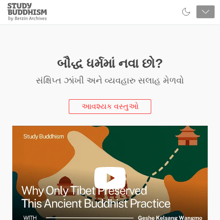
Close
Study
Buddhism
Home
બૌદ્ધ ધર્મમાં નવા છો?
સંક્ષિપ્ત ઝાંખી અને વ્યવહારુ સલાહ મેળવો
આવશ્યક વસ્તુઓ