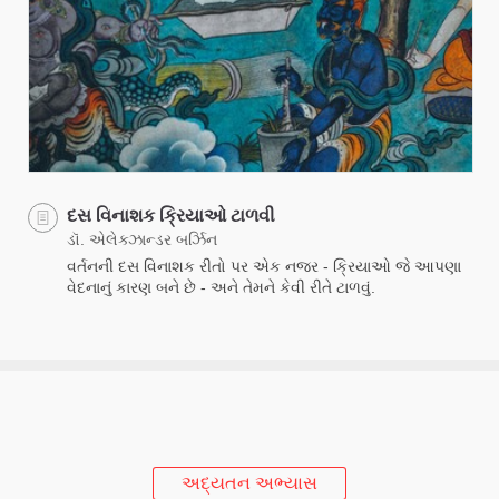
દસ વિનાશક ક્રિયાઓ ટાળવી
ડૉ. એલેક્ઝાન્ડર બર્ઝિન
વર્તનની દસ વિનાશક રીતો પર એક નજર - ક્રિયાઓ જે આપણા
વેદનાનું કારણ બને છે - અને તેમને કેવી રીતે ટાળવું.
અદ્યતન અભ્યાસ