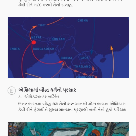
કેવી રીતે મદદ કરવી તેની સલાહ.
એશિયામાં બૌદ્ધ ધર્મનો પ્રસાર
ડૉ. એલેક્ઝાન્ડર બર્ઝિન
ઉત્તર ભારતમાં બૌદ્ધ ધર્મ તેની શરૂઆતથી મોટા ભાગના એશિયામાં
કેવી રીતે ફેલયીને મુખ્ય માન્યતા પ્રણાલી બની તેનો ટૂંકો પરિચય.