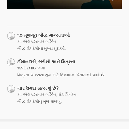
૧૦ મૂળભૂત બૌદ્ધ માન્યતાઓ
ડૉ. એલેક્ઝાન્ડર બર્ઝિન
બૌદ્ધ ઉપદેશોના મુખ્ય મુદ્દાઓ.
ઈમાનદારી, ભરોસો અને મિત્રતા
૧૪માં દલાઈ લામા
મિત્રતા અન્યના સુખ માટે નિષ્ઠાવાન ચિંતામાંથી આવે છે.
ચાર ઉમદા સત્ય શું છે?
ડૉ. એલેક્ઝાન્ડર બર્ઝિન, મેટ લિન્ડેન
બૌદ્ધ ઉપદેશોનું મૂળ માળખું.