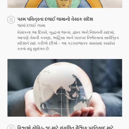
પરમ પવિત્રતા દલાઈ લામાનો વેસાક સંદેશ
૧૪માં દલાઈ લામા
વેસાકના આ દિવસે, બુદ્ધના જન્મ, જ્ઞાન અને નિધનની યાદમાં,
આપણે તેમની કરુણા, અહિંસા અને પરસ્પર નિર્ભરતાના સાર્વત્રિક
સંદેશને યાદ કરીએ છીએ - આ પડકારજનક સમયમાં ક્યારેય
કરતાં વધુ સુસંગત છે.
વિશ્વએ કોવિડ- ૧૯ માટે સંકલિત વૈશ્વિક પ્રતિસાદ માટે