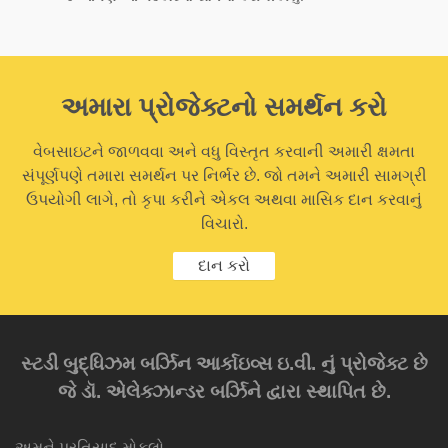
અમારા પ્રોજેક્ટનો સમર્થન કરો
વેબસાઇટને જાળવવા અને વધુ વિસ્તૃત કરવાની અમારી ક્ષમતા
સંપૂર્ણપણે તમારા સમર્થન પર નિર્ભર છે. જો તમને અમારી સામગ્રી
ઉપયોગી લાગે, તો કૃપા કરીને એકલ અથવા માસિક દાન કરવાનું
વિચારો.
દાન કરો
સ્ટડી બુદ્ધિઝમ બર્ઝિન આર્કાઇવ્સ ઇ.વી. નું પ્રોજેક્ટ છે
જે ડૉ. એલેક્ઝાન્ડર બર્ઝિને દ્વારા સ્થાપિત છે.
અમને પ્રતિસાદ મોકલો