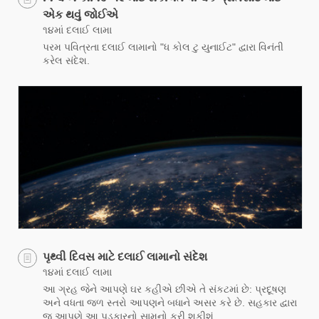
એક થવું જોઈએ
૧૪માં દલાઈ લામા
પરમ પવિત્રતા દલાઈ લામાનો "ધ કોલ ટુ યુનાઈટ" દ્વારા વિનંતી
કરેલ સંદેશ.
પૃથ્વી દિવસ માટે દલાઈ લામાનો સંદેશ
૧૪માં દલાઈ લામા
આ ગ્રહ જેને આપણે ઘર કહીએ છીએ તે સંકટમાં છે: પ્રદૂષણ
અને વધતા જળ સ્તરો આપણને બધાને અસર કરે છે. સહકાર દ્વારા
જ આપણે આ પડકારનો સામનો કરી શકીશું.