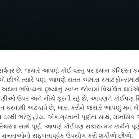
્વત્ર છે. જ્યારે આપણે કોઈ વસ્તુ પર ધ્યાન કેન્દ્રિત ક
એ છીએ ત્યારે પણ, આપણે સતત અમારા સ્માર્ટફોન્સમાં
થવા ભવિષ્યના દૃશ્યોનું સ્વપ્ન જોવામાં વિચલિત થઈ
ીઓ ઉપર અને નીચે કૂદતી રહે છે, આપણને કોઈપણ સ્થ
્રિત કરવાથી અટકાવે છે, ખાસ કરીને જ્યારે આપણું મન બે
ડરથી ભરેલું હોય. એકાગ્રતાની પૂર્ણતા સાથે, માનસિક
્થિરતા સાથે પૂર્ણ, આપણે કોઈપણ સકારાત્મક કાર્યને પૂર્
ક્ષમતાઓનો સફળતાપૂર્વક ઉપયોગ કરી શકીએ છીએ.