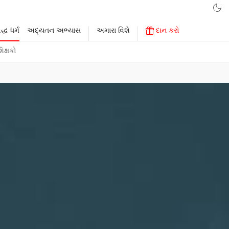
્ધ ધર્મ
અદ્યતન અભ્યાસ
અમારા વિશે
દાન કરો
િક્ષકો