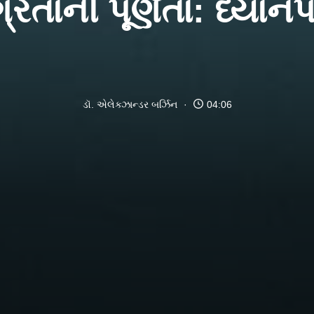
રતાની પૂર્ણતા: ધ્યાન
ડૉ. એલેક્ઝાન્ડર બર્ઝિન
04:06