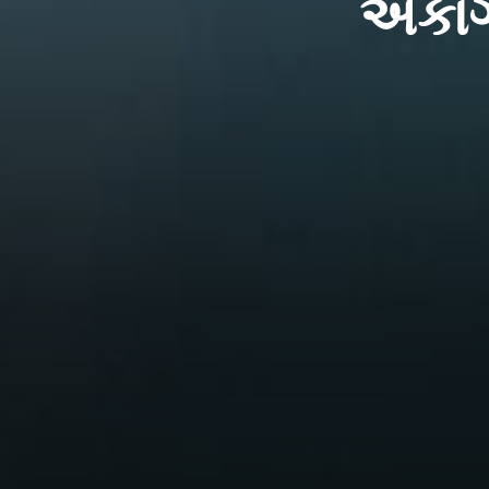
એકાગ્