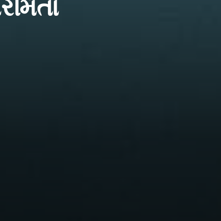
પરમિતા