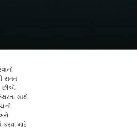
રવાનો
થી સતત
એ છીએ.
િરતા સાથે
ચેની,
 અને
ણ કરવા માટે