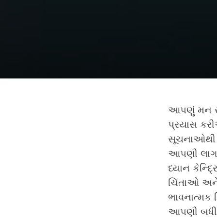
આપણું મન સર
પ્રયાસ કરી
સૂચનાઓથી અ
આપણી લાગણ
ધ્યાન કેન્દ
ચિંતાઓ અને 
ભાવનાત્મક સ
આપણી બધી 