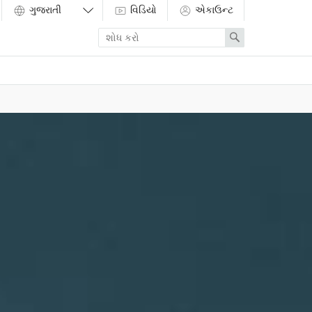
વિડિયો
એકાઉન્ટ
Enter
Search
search
term