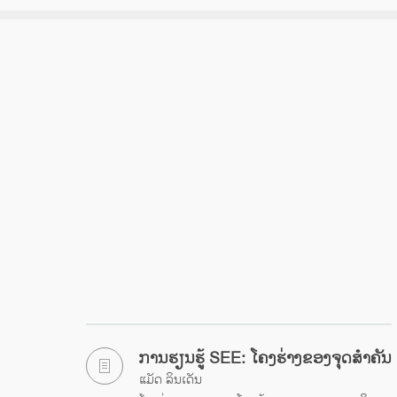
ການຮຽນຮູ້ SEE: ໂຄງຮ່າງຂອງຈຸດສຳຄັນ
ແມັດ ລິນເດັນ