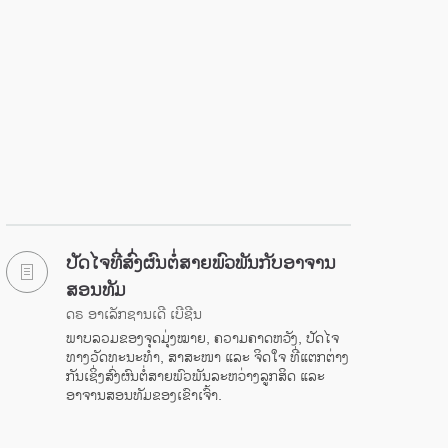
ປັດໄຈທີ່ສົ່ງຜົນຕໍ່ສາຍພົວພັນກັບອາຈານ
ສອນທັມ
ດຣ ອາເລັກຊານເດີ ເບີຊີນ
ພາບລວມຂອງຈຸດມຸ່ງໝາຍ, ຄວາມຄາດຫວັງ, ປັດໄຈ
ທາງວັດທະນະທໍາ, ສາສະໜາ ແລະ ຈິດໃຈ ທີ່ແຕກຕ່າງ
ກັນເຊິ່ງສົ່ງຜົນຕໍ່ສາຍພົວພັນລະຫວ່າງລູກສິດ ແລະ
ອາຈານສອນທັມຂອງເຂົາເຈົ້າ.