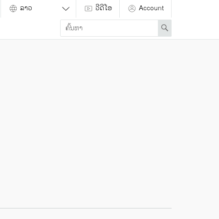
ວີດີໂອ
Account
Enter
Search
search
term