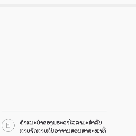
ຄຳແນະນຳຂອງພຣະດາໄລລາມະສຳລັບ
ການຈັດການກັບອາຈານສອນສາສະໜາທີ່