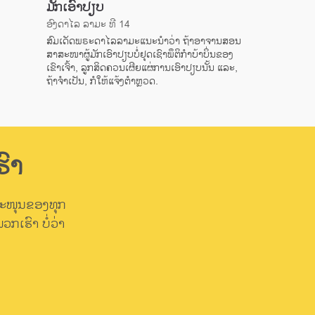
ມັກເອົາປຽບ
ອົງດາໄລ ລາມະ ທີ 14
ສົມເດັດພຣະດາໄລລາມະແນະນຳວ່າ ຖ້າອາຈານສອນ
ສາສະໜາຜູ້ມັກເອົາປຽບບໍ່ຢຸດເຊົາພຶຕິກຳບ້າບິ່ນຂອງ
ເຂົາເຈົ້າ, ລູກສິດຄວນເຜີຍແຜ່ການເອົາປຽບນັ້ນ ແລະ,
ຖ້າຈຳເປັນ, ກໍໃຫ້ແຈ້ງຕຳຫຼວດ.
ົາ
ສະໜຸນຂອງທຸກ
ກເຮົາ ບໍ່ວ່າ