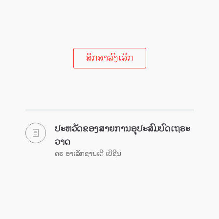
ສຶກສາລົງເລິກ
ປະຫວັດຂອງສາຍການອຸປະສົມບົດເຖຣະ
ວາດ
ດຣ ອາເລັກຊານເດີ ເບີຊີນ