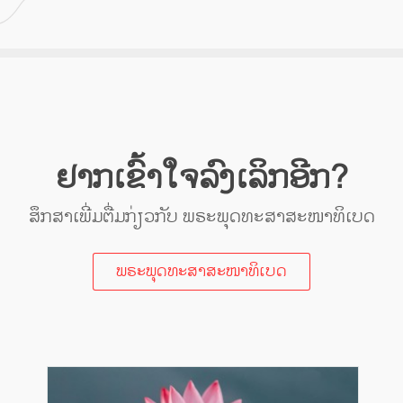
ຢາກເຂົ້າໃຈລົງເລິກອີກ?
ສຶກສາເພີ່ມຕື່ມກ່ຽວກັບ ພຣະພຸດທະສາສະໜາທິເບດ
ພຣະພຸດທະສາສະໜາທິເບດ