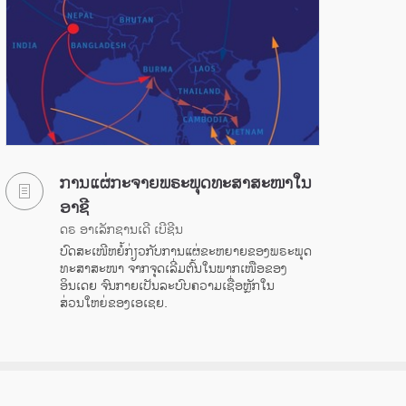
ການແຜ່ກະຈາຍພຣະພຸດທະສາສະໜາໃນ
ອາຊີ
ດຣ ອາເລັກຊານເດີ ເບີຊີນ
ບົດສະເໜີຫຍໍ້ກ່ຽວກັບການແຜ່ຂະຫຍາຍຂອງພຣະພຸດ
ທະສາສະໜາ ຈາກຈຸດເລີ່ມຕົ້ນໃນພາກເໜືອຂອງ
ອິນເດຍ ຈົນກາຍເປັນລະບົບຄວາມເຊື່ອຫຼັກໃນ
ສ່ວນໃຫຍ່ຂອງເອເຊຍ.