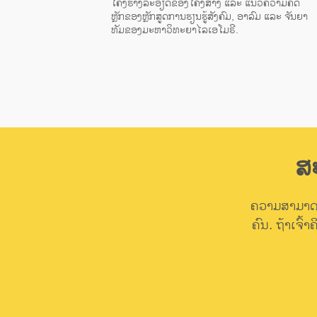
ໂຄງຮ່າງລະອຽດຂອງໂຄງສ້າງ ແລະ ແນວຄວາມຄິດ
ຫຼັກຂອງຫຼັກສູດການຮຽນຮູ້ສັງຄົມ, ອາລົມ ແລະ ຈັນຍາ
ທັມຂອງມະຫາວິທະຍາໄລເອໂມຣີ.
ສ
ຄວາມສາມາດໃ
ຄົນ. ຖ້າເຈົ