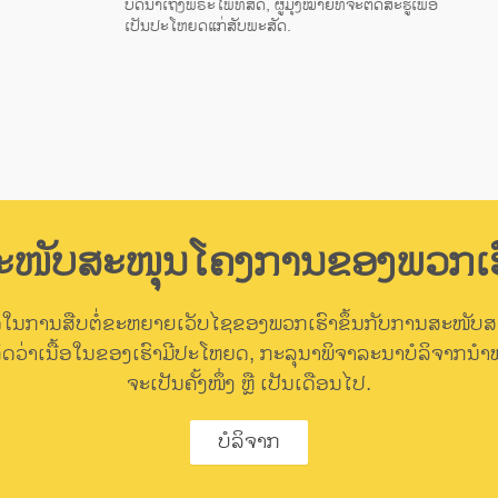
ບົດນຳເຖິງພຣະໂພທິສັດ, ຜູ້ມຸ່ງໝາຍທີ່ຈະຕັດສະຮູ້ເພື່ອ
ເປັນປະໂຫຍດແກ່ສັບພະສັດ.
ະໜັບສະໜຸນໂຄງການຂອງພວກເຮ
ນການສືບຕໍ່ຂະຫຍາຍເວັບໄຊຂອງພວກເຮົາຂຶ້ນກັບການສະໜັບ
້າຄິດວ່າເນື້ອໃນຂອງເຮົາມີປະໂຫຍດ, ກະລຸນາພິຈາລະນາບໍລິຈາກນຳພວ
ຈະເປັນຄັ້ງໜຶ່ງ ຫຼື ເປັນເດືອນໄປ.
ບໍລິຈາກ