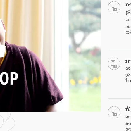
ກາ
(S
ແມັ
ບົ
ເອ
ກາ
ດຣ 
ບົ
ໃນ
ກັ
ດຣ 
ຄຳ
ສາ