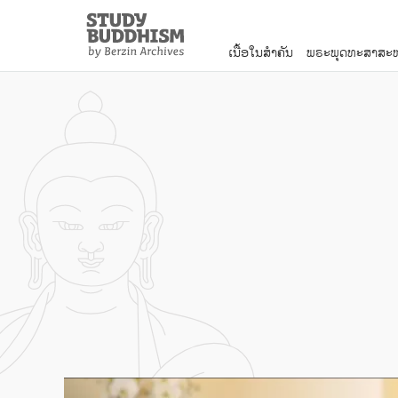
Close
Study
Buddhism
ເນື້ອໃນສຳຄັນ
ພຣະພຸດທະສາສະໜ
Home