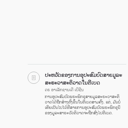
ປະຫວັດຂອງການອຸປະສົມບົດສາຍມູລະ
ສະຣະວາສະຕິວາດໃນຕີເບດ
ດຣ ອາເລັກຊານເດີ ເບີຊີນ
ການອຸປະສົມບົດພຣະພິກຂຸສາຍມູລສະຣະວາສະຕິ
ວາດໄດ້ຖືກສ້າງຕັ້ງຂຶ້ນໃນຕີເບດສາມຄັ້ງ. ແຕ່, ມັນບໍ່
ເຄີຍເປັນໄປໄດ້ທີ່ສາຍການອຸປະສົມບົດພຣະພິກຂຸນີ
ຂອງມູລະສາຣະວັດຕິວາດຈະຖືກສົ່ງໄປຕີເບດ.