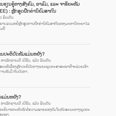
ນຮຽນຮູ້ທາງສັງຄົມ, ອາລົມ, ແລະ ຈາຣິຍະທັມ
EE) : ຫຼັກສູດຝຶກຄ່ານິຍົມສາກົນ
ດ ລິນເດັນ
ດພາບລວມຫຍໍ້ຫຼັກສູດການຝຶກຄ່ານິຍົມສາກົນຂອງມະຫາວິທະຍາໄລ
ໂມຣີ
ນປະຕິບັດທັມແມ່ນຫຍັງ?
ອາເລັກຊານເດີ ເບີຊີນ, ແມັດ ລິນເດັນ
ດສະເໜີເລື່ອງຫຼັກປະຕິບັດທາງພຣະພຸດທະສາສະໜາທີ່ຈະຊ່ວຍເຮົາ
ການຮັບມື ກັບບັນຫາ.
ມແມ່ນຫຍັງ?
ອາເລັກຊານເດີ ເບີຊີນ, ແມັດ ລິນເດັນ
ອະທິບາຍກະທັດຮັດຕໍ່ຄວາມໝາຍຂອງກັມໃນທັດສະນະທາງພຸດທະ
ສະໜາ.