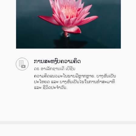
ການສະຫງົບຄວາມຄິດ
ດຣ ອາເລັກຊານເດີ ເບີຊີນ
ຄວາມຄິດແນວມະໂນພາບມີຫຼາກຫຼາຍ. ບາງອັນເປັນ
ປະໂຫຍດ ແລະ ບາງອັນເປັນໄພໃນການທຳສະມາທິ
ແລະ ຊີວິດປະຈຳວັນ.