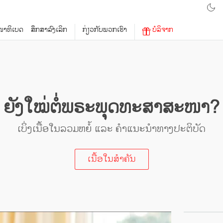
າທິເບດ
ສຶກສາລົງເລິກ
ກ່ຽວກັບພວກເຮົາ
ບໍລິຈາກ
ຍັງໃໝ່ຕໍ່ພຣະພຸດທະສາສະໜາ?
ເບິ່ງເນື້ອໃນລວມຫຍໍ້ ແລະ ຄຳແນະນຳທາງປະຕິບັດ
ເນື້ອໃນສຳຄັນ