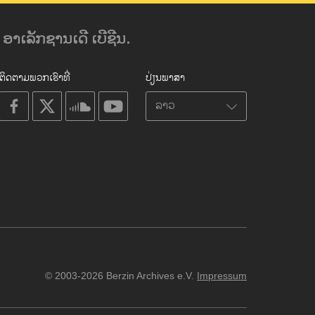
ອາເລັກຊານເດີ ເບີຊີນ.
ຕິດຕາມພວກເຮົາທີ່
ປ່ຽນພາສາ
on
on
on
on
facebook
X
soundcloud
youtube
© 2003-2026 Berzin Archives e.V.
Impressum