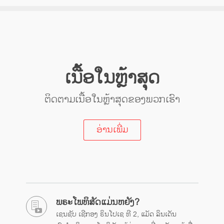
ເນື້ອໃນຫຼ້າສຸດ
ຕິດຕາມເນື້ອໃນຫຼ້າສຸດຂອງພວກເຮົາ
ອ່ານເພີ່ມ
ພຣະໂພທິສັດແມ່ນຫຍັງ?
ເຊນຊັບ ເຊີກອງ ຣິນໂປເຊ ທີ 2, ແມັດ ລິນເດັນ