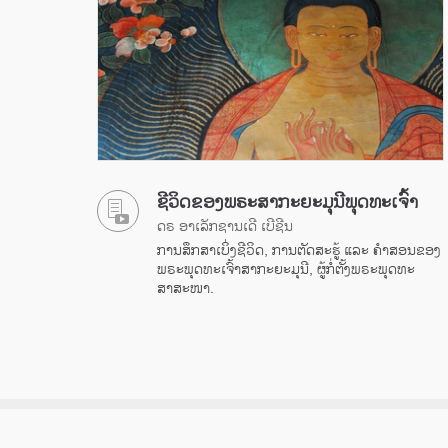
ຊີວິດຂອງພຣະສາກະຍະມຸນີພຸດທະເຈົ້າ
ດຣ ອາເລັກຊານເດີ ເບີຊີນ
ການສຶກສາເບິ່ງຊີວິດ, ການຕັດສະຮູ້ ແລະ ຄຳສອນຂອງ
ພຣະພຸດທະເຈົ້າສາກະຍະມຸນີ, ຜູ້ກໍ່ຕັ້ງພຣະພຸດທະ
ສາສະໜາ.