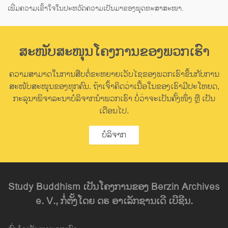
ເພີ່ມຄວາມເຂົ້າໃຈໃນປະຫວັດຄວາມເປັນມາຂອງພຸດທະສາສະໜາ.
ສະໜັບສະໜຸນໂຄງການຂອງພວກເຮົາ
ຄວາມສາມາດໃນການສືບຕໍ່ຂະຫຍາຍເວັບໄຊຂອງພວກເຮົາຂຶ້ນກັບການ
ສະໜັບສະໜຸນຂອງທຸກຄົນ. ຖ້າເຈົ້າຄິດວ່າເນື້ອໃນຂອງເຮົາມີປະໂຫຍດ,
ກະລຸນາພິຈາລະນາບໍລິຈາກນຳພວກເຮົາ ບໍ່ວ່າຈະເປັນຄັ້ງໜຶ່ງ ຫຼື ເປັນ
ເດືອນໄປ.
ບໍລິຈາກ
Study Buddhism ເປັນໂຄງການຂອງ Berzin Archives
e. V., ກໍ່ຕັ້ງໂດຍ ດຣ ອາເລັກຊານເດີ ເບີຊີນ.