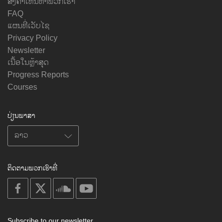
ສົ່ງຄຳເຫັນຫາພວກເຮົາ
FAQ
ແຜນທີ່ເວັບໄຊ
Privacy Policy
Newsletter
ເນື້ອໃນຫຼ້າສຸດ
Progress Reports
Courses
ປ່ຽນພາສາ
ຕິດຕາມພວກເຮົາທີ່
on
on
on
on
facebook
X
soundcloud
youtube
Subscribe to our newsletter