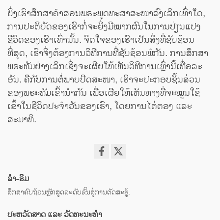
ຍິ່ງເຮົາສຶກສາຄຳສອນພຣະພຸດທະສາສະໜາລົງເລິກເທົ່າໃດ,
ການປະຕິບັດຂອງເຮົາກໍ່ຈະຍິ່ງມີໝາກຜົນໃນການປ່ຽນແປງ
ຊີວິດຂອງເຮົາເທົ່ານັ້ນ. ຈິດໃຈຂອງເຮົາເປັນສິ່ງທີ່ຊັບຊ້ອນ
ທີ່ສຸດ, ເຮົາຈິ່ງຕ້ອງການວິທີການທີ່ຊັບຊ້ອນພໍກັນ. ການສຶກສາ
ພຣະທັມຢ່າງເລິກເຊິ່ງຈະເຜີຍໃຫ້ເຫັນວິທີການເຫຼົ່ານີ້ເທື່ອລະ
ອັນ. ຄືກັບການຕໍ່ພາບປິດສະໜາ, ເຮົາຈະປະກອບຊິ້ນສ່ວນ
ຂອງພຣະທັມເຂົ້ານຳກັນ ເພື່ອເຜີຍໃຫ້ເຫັນທາງທີ່ຈະໝູນໃຊ້
ເຂົ້າໃນຊີວິດປະຈຳວັນຂອງເຮົາ, ໂດຍການໄຕ່ຕອງ ແລະ
ສະມາທິ.
Share
on
ລຳ-ຣິມ
facebook
ສຶກສາຄົບຖ້ວນຫຼັກສູດລະດັບຂັ້ນສູ່ການຕັດສະຮູ້.
ປະຫວັດສາດ ແລະ ວັດທະນະທຳ