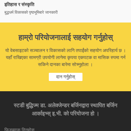
इतिहास र संस्कृति
बुद्धधर्म विकासको पृष्ठभूमिबारे जानकारी
हाम्रो परियोजनालाई सहयोग गर्नुहोस्
यो वेबसाइटको सञ्चालन र विकासको लागि तपाईंको सहयोग अपरिहार्य छ ।
यहाँ राखिएका सामग्री उपयोगी लागेमा कृपया एकपटक वा मासिक रुपमा गर्न
सकिने दानका बारेमा सोच्नुहोला ।
दान गर्नुहोस्
स्टडी बुद्धिज्म डा. अलेक्जेन्डर बर्जिनद्वारा स्थापित बर्जिन
आर्काइभ्स् इ.भी. को परियोजना हो ।
फिडब्याक दिनुहोस्