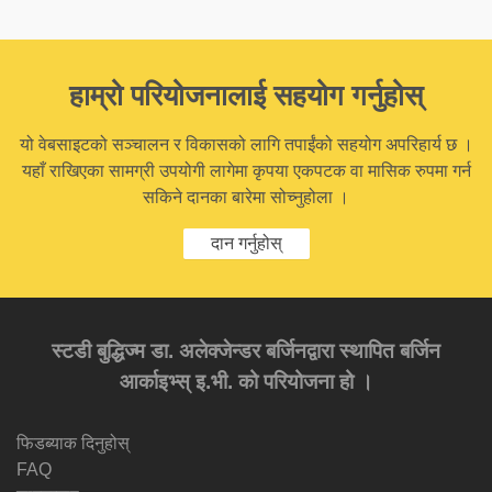
हाम्रो परियोजनालाई सहयोग गर्नुहोस्
यो वेबसाइटको सञ्चालन र विकासको लागि तपाईंको सहयोग अपरिहार्य छ ।
यहाँ राखिएका सामग्री उपयोगी लागेमा कृपया एकपटक वा मासिक रुपमा गर्न
सकिने दानका बारेमा सोच्नुहोला ।
दान गर्नुहोस्
स्टडी बुद्धिज्म डा. अलेक्जेन्डर बर्जिनद्वारा स्थापित बर्जिन
आर्काइभ्स् इ.भी. को परियोजना हो ।
फिडब्याक दिनुहोस्
FAQ