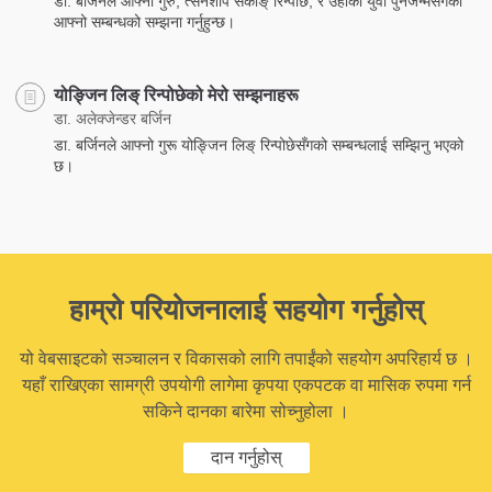
डा. बर्जिनले आफ्ना गुरु, त्सेनशाप सेर्कोङ् रिन्पोछे, र उहाँका युवा पुनर्जन्मसँगको
आफ्नो सम्बन्धको सम्झना गर्नुहुन्छ।
योङ्जिन लिङ् रिन्पोछेको मेरो सम्झनाहरू
डा. अलेक्जेन्डर बर्जिन
डा. बर्जिनले आफ्नो गुरू योङ्जिन लिङ् रिन्पोछेसँगको सम्बन्धलाई सम्झिनु भएको
छ।
हाम्रो परियोजनालाई सहयोग गर्नुहोस्
यो वेबसाइटको सञ्चालन र विकासको लागि तपाईंको सहयोग अपरिहार्य छ ।
यहाँ राखिएका सामग्री उपयोगी लागेमा कृपया एकपटक वा मासिक रुपमा गर्न
सकिने दानका बारेमा सोच्नुहोला ।
दान गर्नुहोस्