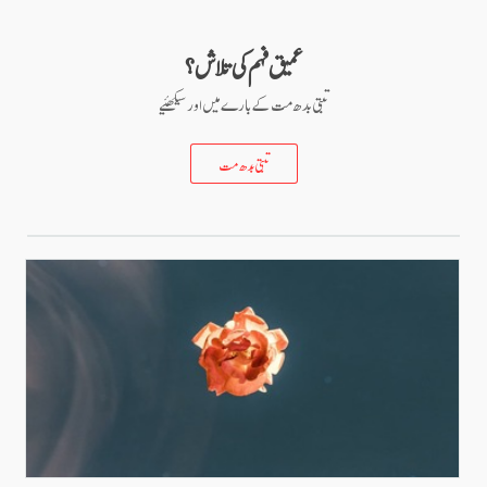
عمیق فہم کی تلاش؟
تبتی بدھ مت کے بارے میں اور سیکھئیے
تبتی بدھ مت