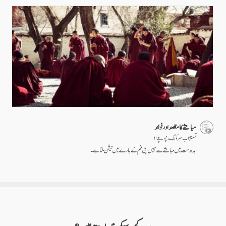
مباحثے کا مقصد اور فوائد
تسنژاب سرکونگ رنپوچے ۱۱
بدھ مت میں مباحثے سے ہمیں اپنی فہم کے بارے میں تیقّن ملتا ہے۔