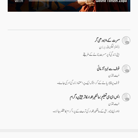
مسرت کے ۸ بودھی گر
ڈاکٹر الیگزینڈر برزن
اپنی زندگی کو پرمسرت بنانے کے طریقے
خوف سے نبرد آزمائی
مَیٹ لِنڈن
خوف پر قابو پانے کے گر، تا کہ ایک پراعتماد زندگی بسر کی جاۓ۔
ایس ای ای تعلیم: عالمگیر اقدار کا تربیتی پروگرام
مَیٹ لِنڈن
ایموری یونیورسٹی کے عالمگیر اقدار کی تربیت کے پروگرام کا مختصر جائزہ۔