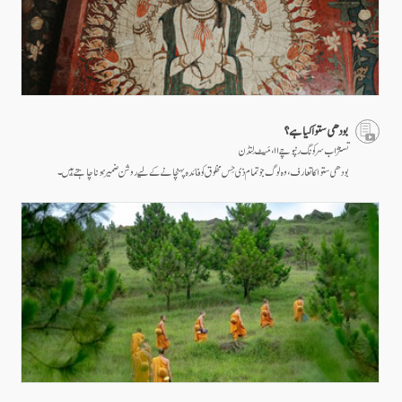
بودھی ستوا کیا ہے؟
تسنژاب سرکونگ رنپوچے ۱۱ ، مَیٹ لِنڈن
بودھی ستوا کا تعارف، وہ لوگ جو تمام ذی حِس مخلوق کو فائدہ پہنچانے کے لیے روشن ضمیر ہونا چاہتے ہیں۔