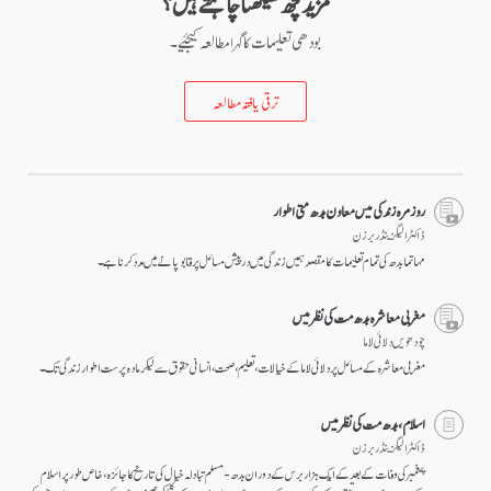
مزید کچھ سیکھنا چاہتے ہیں؟
بودھی تعلیمات کا گہرا مطالعہ کیجئیے۔
ترقی یافتہ مطالعہ
روزمرہ زندگی میں معاون بدھ متی اطوار
ڈاکٹر الیگزینڈر برزن
مہاتما بدھ کی تمام تعلیمات کا مقصد ہمیں زندگی میں درپیش مسائل پر قابو پانے میں مدد کرنا ہے۔
مغربی معاشرہ بدھ مت کی نظر میں
چودھویں دلائی لاما
مغربی معاشرہ کے مسائل پر دلائی لاما کے خیالات، تعلیم، صحت، انسانی حقوق سے لیکر مادہ پرست اطوار زندگی تک۔
اسلام، بدھ مت کی نظر میں
ڈاکٹر الیگزینڈر برزن
پیغمبر کی وفات کے بعد کے ایک ہزار برس کے دوران بدھ-مسلم تبادلہ خیال کی تاریخ کا جائزہ، خاص طور پر اسلام