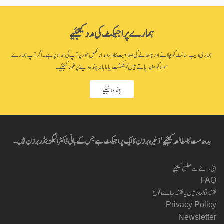
ہمارے پراجیکٹ کی مدد کیجئیے
ہماری ویب سائٹ کو چلانے اور بڑھانے کی صلاحیت کا دارومدار مکمل طور پر آپ کی امداد پر ہے۔ اگر آپ ہمارے
مواد کو مفید پاتے ہیں تو یکمشت یا ماہانہ چندہ دینے پر غور کیجئیے۔
چندہ دیجئیے
بدھ مت کا مطالعہ کیجئیے’ ذخیرہ برزن کا ایک پراجیکٹ ہے جس کے بانی ڈاکٹر الیگزینڈر برزن ہیں۔
اپنی راۓ سے مطلع کیجئیے
FAQ
نقشہ قطعۂ زمین یا نقشہ جاۓ وقوع
Privacy Policy
Newsletter