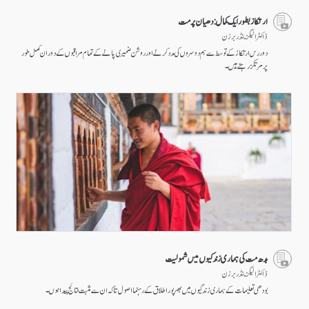
ارتکاز بطور ایک کمال: دھیان پرمت
ڈاکٹر الیگزینڈر برزن
دور رس ارتکاز کے توسط سے ہم دوسروں کی مدد کرنے اور روشن ضمیری پانے کے تمام مراقبوں کے دوران مکمل طور
پر مرتکز رہتے ہیں۔
بدھ مت کی ہماری زندگیوں میں شمولیت
ڈاکٹر الیگزینڈر برزن
بودھی تعلیمات کے ہماری زندگیوں میں بھرپور اطلاق کے رہنما اصول تا کہ ان سے مثبت نتائج پیدا ہوں۔