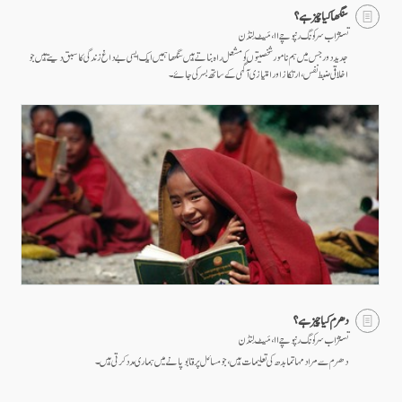
سنگھا کیا چیز ہے؟
تسنژاب سرکونگ رنپوچے ۱۱ ، مَیٹ لِنڈن
جدید دور جس میں ہم نامور شخصیتوں کو مشعل راہ بناتے ہیں سنگھا ہمیں ایک ایسی بے داغ زندگی کا سبق دیتے ہیں جو
اخلاقی ضبط نفس، ارتکاز اور امتیازی آگہی کے ساتھ بسر کی جائے۔
دھرم کیا چیز ہے؟
تسنژاب سرکونگ رنپوچے ۱۱ ، مَیٹ لِنڈن
دھرم سے مراد مہاتما بدھ کی تعلیمات ہیں، جو مسائل پر قابو پانے میں ہماری مدد کرتی ہیں۔