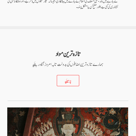
کے بارے میں ہند-تبتی مسلک کی اسلام کے بارے میں جانکاری، جیسا کہ کلچکر صحیفوں میں ذکر ہے، اور وہ نکاط جن کی
نشاندہی کی گئی ہے بطور صلح کن یا مشکل پسند۔
تازہ ترین مواد
ہمارے تازہ ترین اضافوں کی بدولت تا بہ امروز آگاہ رہئیے
پڑھئیے