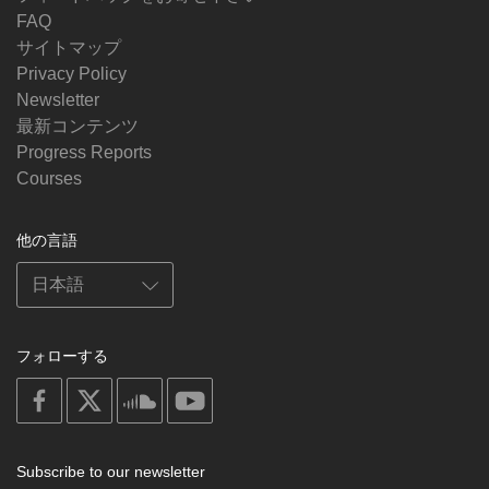
FAQ
サイトマップ
Privacy Policy
Newsletter
最新コンテンツ
Progress Reports
Courses
他の言語
フォローする
on
on
on
on
facebook
X
soundcloud
youtube
Subscribe to our newsletter