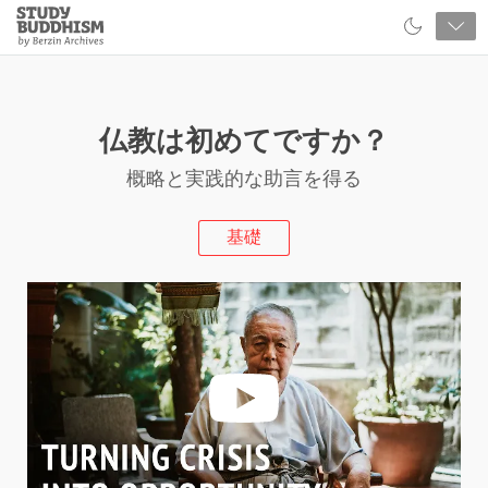
Close
Study
Buddhism
Home
仏教は初めてですか？
概略と実践的な助言を得る
基礎