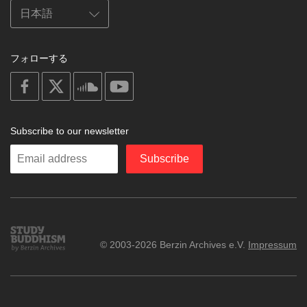
フォローする
on
on
on
on
facebook
X
soundcloud
youtube
Subscribe to our newsletter
Enter
Subscribe
your
email
Study
© 2003-2026 Berzin Archives e.V.
Impressum
Buddhism
Home