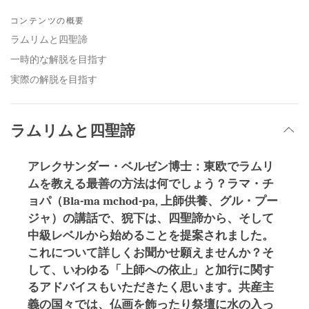
Share
Bookmark
on
コンテンツの概要
facebook
ラムリムと四聖諦
一時的な解脱を目指す
実際の解脱を目指す
ラムリムと四聖諦
アレクサンダー・ベルゼン博士：東欧でラムリ
ムを教える最善の方法は何でしょう？ラマ・チ
ョパ（Bla-ma mchod-pa, 上師供養、グル・プー
ジャ）の講話で、猊下は、四聖諦から、そして
中級レベルから始めることを提案されました。
これについて詳しくお聞かせ願えませんか？そ
して、いわゆる「上師への依止」と加行に関す
るアドバイスもいただきたく思います。共産主
義の国々では、仏画を飾ったり祭壇に水の入っ