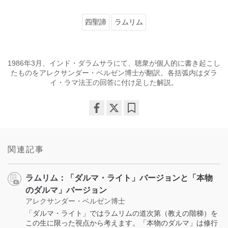
四聖諦
ラムリム
1986年3月、インド・ダラムサラにて、聴衆が個人的に書き起こし
たものをアレクサンダー・ベルゼン博士が翻訳。各括弧内はダラ
イ・ラマ法王の回答に付け足した解説。
Share
Bookmark
on
facebook
関連記事
ラムリム：「ダルマ・ライト」バージョンと「本物
のダルマ」バージョン
アレクサンダー・ベルゼン博士
「ダルマ・ライト」ではラムリムの道次第（教えの階梯）を
この生に限った視点から考えます。「本物のダルマ」は修行