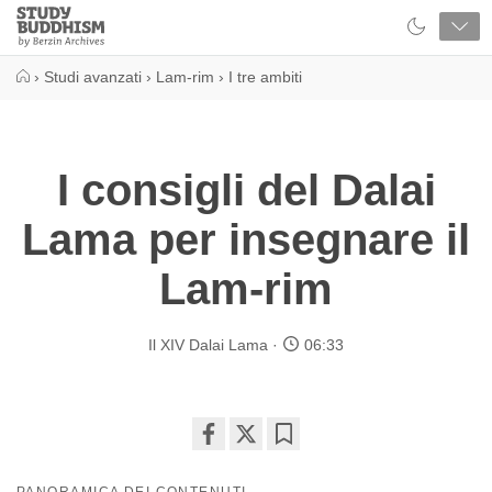
Close
Study
Buddhism
Home
›
Studi avanzati
›
Lam-rim
›
I tre ambiti
I consigli del Dalai
Lama per insegnare il
Lam-rim
Il XIV Dalai Lama
06:33
Share
Bookmark
on
PANORAMICA DEI CONTENUTI