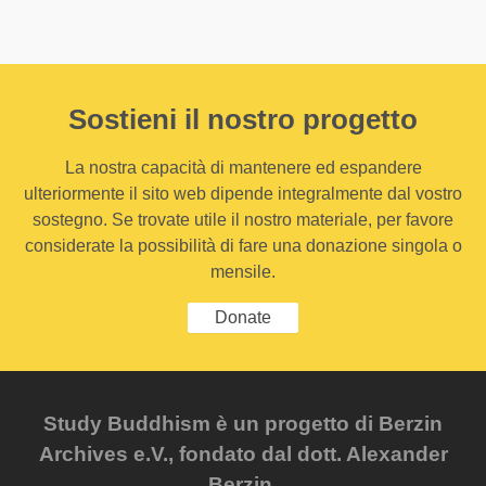
Sostieni il nostro progetto
La nostra capacità di mantenere ed espandere
ulteriormente il sito web dipende integralmente dal vostro
sostegno. Se trovate utile il nostro materiale, per favore
considerate la possibilità di fare una donazione singola o
mensile.
Donate
Study Buddhism è un progetto di Berzin
Archives e.V., fondato dal dott. Alexander
Berzin.