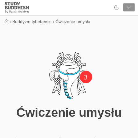
Close
Study
Buddhism
Home
›
Buddyzm tybetański
›
Ćwiczenie umysłu
3
Ćwiczenie umysłu