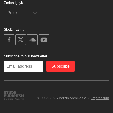
Zmień język
Śledź nas na
on
on
on
on
facebook
X
soundcloud
youtube
Subscribe to our newsletter
Enter
Subscribe
your
email
Study
© 2003-2026 Berzin Archives e.V.
Impressum
Buddhism
Home