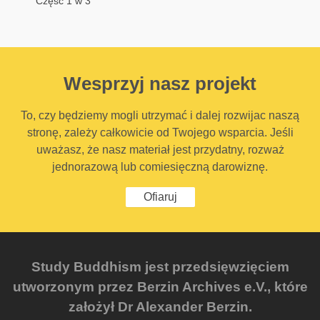
Część 1 w 3
Wesprzyj nasz projekt
To, czy będziemy mogli utrzymać i dalej rozwijac naszą
stronę, zależy całkowicie od Twojego wsparcia. Jeśli
uważasz, że nasz materiał jest przydatny, rozważ
jednorazową lub comiesięczną darowiznę.
Ofiaruj
Study Buddhism jest przedsięwzięciem
utworzonym przez Berzin Archives e.V., które
założył Dr Alexander Berzin.