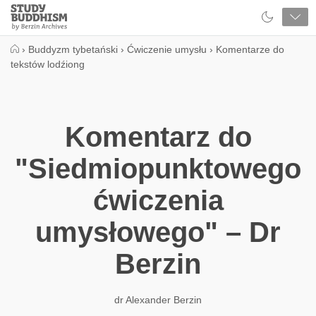
Close
Study
Buddhism
Home
›
Buddyzm tybetański
›
Ćwiczenie umysłu
›
Komentarze do
tekstów lodźiong
Komentarz do
"Siedmiopunktowego
ćwiczenia
umysłowego" – Dr
Berzin
dr Alexander Berzin