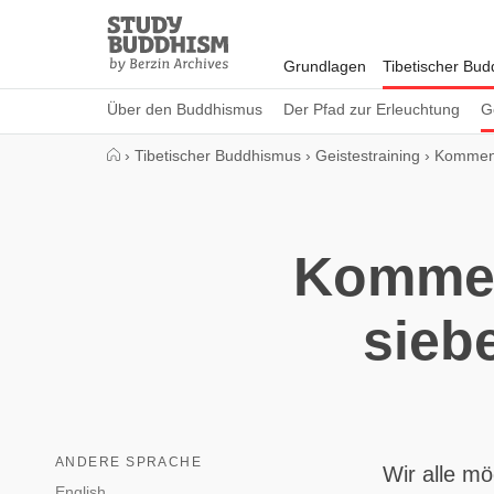
Close
Study
Buddhism
Grundlagen
Tibetischer Bu
Home
Über den Buddhismus
Der Pfad zur Erleuchtung
G
›
Tibetischer Buddhismus
›
Geistestraining
›
Komment
Komment
sieb
ANDERE SPRACHE
Wir alle m
English