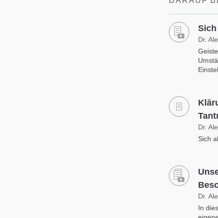
DARAUF B
Sich
Dr. Al
Geiste
Umstän
Einste
Klär
Tant
Dr. Al
Sich a
Unse
Beso
Dr. Al
In die
eigene