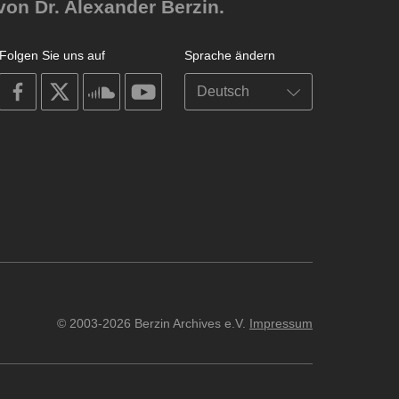
von Dr. Alexander Berzin.
Folgen Sie uns auf
Sprache ändern
on
on
on
on
facebook
X
soundcloud
youtube
© 2003-2026 Berzin Archives e.V.
Impressum