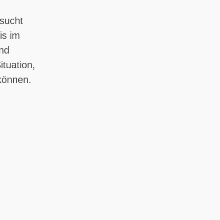
rsucht
is im
und
tuation,
 können.