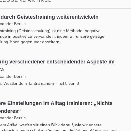
EZOGENE ARTIKEL
 durch Geistestraining weiterentwickeln
exander Berzin
straining (Geistesschulung) ist eine Methode, negative
de in positive zu verwandeln, indem wir unsere geistige
llung ihnen gegenüber erweitern.
ung verschiedener entscheidender Aspekte im
ra
exander Berzin
ls Westler dem Tantra nähern - Teil 8 von 8
re Einstellungen im Alltag trainieren: „Nichts
nderes“
exander Berzin
sem Artikel werfen wir einen Blick darauf, wie wir unsere
n Einstellungen schulen können, um die Art und Weise, wie wir