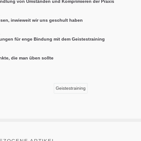
dlung von Umständen und Komprimieren der Praxis
3
sen, inwieweit wir uns geschult haben
4
ungen für enge Bindung mit dem Geistestraining
5
nkte, die man üben sollte
Geistestraining