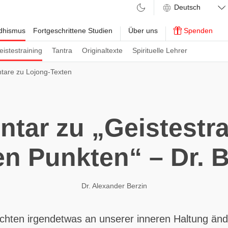
ddhismus
Fortgeschrittene Studien
Über uns
Spenden
eistestraining
Tantra
Originaltexte
Spirituelle Lehrer
are zu Lojong-Texten
ar zu „Geistestra
en Punkten“ – Dr. B
Dr. Alexander Berzin
öchten irgendetwas an unserer inneren Haltung änd