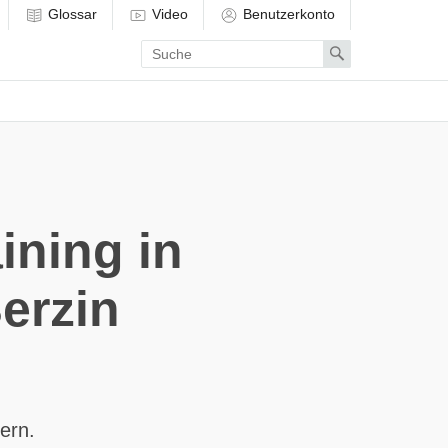
Glossar
Video
Benutzerkonto
Enter
Search
search
term
ining in
erzin
ern.