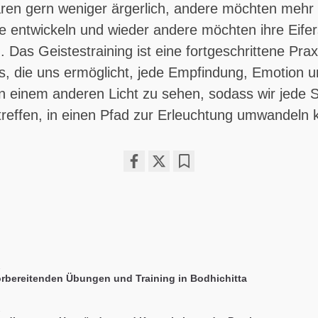
en gern weniger ärgerlich, andere möchten mehr
e entwickeln und wieder andere möchten ihre Eife
 Das Geistestraining ist eine fortgeschrittene Prax
, die uns ermöglicht, jede Empfindung, Emotion 
n einem anderen Licht zu sehen, sodass wir jede Si
 treffen, in einen Pfad zur Erleuchtung umwandeln
Share
Bookmark
on
facebook
1
orbereitenden Übungen und Training in Bodhichitta
2