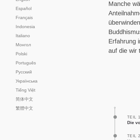
Manche wär
Español
Anteilnahm
Français
überwinden.
Indonesia
Buddhismus
Italiano
Erfahrung i
Монгол
auf die wir
Polski
Português
Русский
Українська
Tiếng Việt
简体中文
繁體中文
TEIL 
Die v
TEIL 