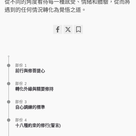
從不同的角度看待每一種感受、情緒和體驗，從而將
遇到的任何情況轉化為覺悟之道。
Share
Bookmark
on
facebook
部份 1
前行與修菩提心
部份 2
轉化外緣與精要修持
部份 3
自心調練的標準
部份 4
十八種約束的修行(誓言)