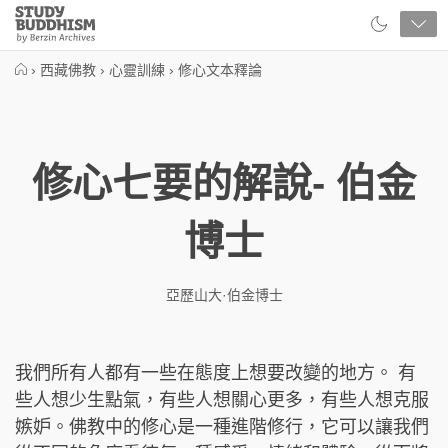
Close
Study
Buddhism
Home
›
西藏佛教
›
心靈訓練
›
修心文本釋論
修心七要的解說- 伯金
博士
亞歷山大·伯金博士
我們所有人都有一些在態度上想要改變的地方。 有
些人想少生點氣，有些人想關心更多，有些人想克服
嫉妒。佛教中的修心是一種進階修行，它可以讓我們