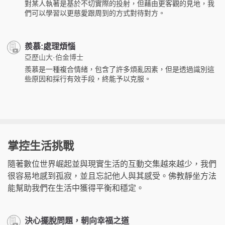
對某人執著是基於不切實際的投射，但藉由更客觀的見地，我
們可以學習以更慈愛跟周到的方式對待對方。
羨慕:處理煩惱
亞歷山大·伯金博士
羨慕是一種複合情緒，包含了許多煩亂因素，但是透過識別這
些原因和採行有效手段，終能予以克服。
掌控生活挑戰
隨著數位世界崛起並與現實生活的互動交集越來越少，我們
很容易地感到孤寂，並且忘記他人與其感受。佛教靜坐方法
能幫助我們在生活中獲得平衡和穩定。
決心擺脫問題，朝向幸福之道