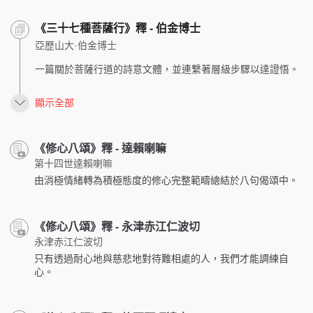
《三十七種菩薩行》釋 - 伯金博士
亞歷山大·伯金博士
一篇關於菩薩行道的詩意文體，並連繫著層級步驟以達證悟。
顯示全部
《修心八頌》釋 - 達賴喇嘛
第十四世達賴喇嘛
由消極情緒轉為積極態度的修心完整範疇總結於八句偈頌中。
《修心八頌》釋 - 永津赤江仁波切
永津赤江仁波切
只有透過耐心地與慈悲地對待難相處的人，我們才能調練自
心。