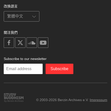
改換語言
關注我們
on
on
on
on
facebook
X
soundcloud
youtube
Subscribe to our newsletter
Enter
Subscribe
your
email
Study
© 2003-2026 Berzin Archives e.V.
Impressum
Buddhism
Home