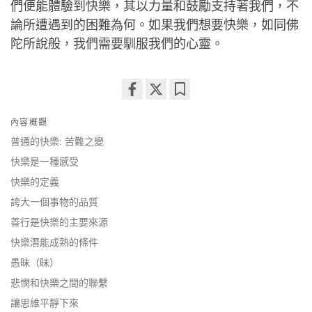
們便能體驗到快樂，其以力量和鼓勵支持著我們，不
論所遭遇到的困難為何。如果我們想要快樂，如同佛
陀所說般，我們需要馴服我們的心靈。
Share
Bookmark
內容概觀
on
facebook
普通的快樂: 苦難之變
快樂是一種感受
快樂的定義
誇大一個事物的品質
善行是快樂的主要來源
快樂潛能成熟的條件
愚昧（昧）
悲憫和快樂之間的聯繫
讓思維平靜下來