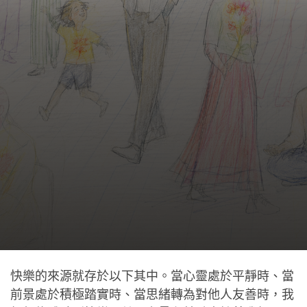
快樂的來源就存於以下其中。當心靈處於平靜時、當
前景處於積極踏實時、當思緒轉為對他人友善時，我