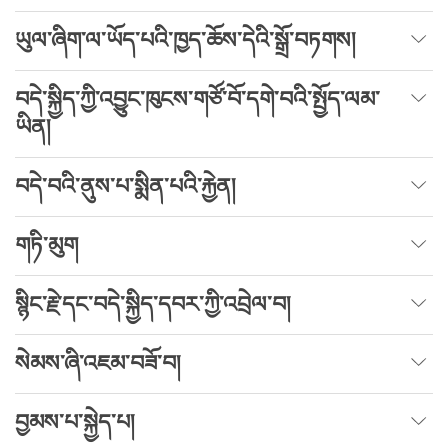
ཡུལ་ཞིག་ལ་ཡོད་པའི་ཁྱད་ཆོས་དེའི་སྒྲོ་བཏགས།
བདེ་སྐྱིད་ཀྱི་འབྱུང་ཁུངས་གཙོ་བོ་དགེ་བའི་སྤྱོད་ལམ་
ཡིན།
བདེ་བའི་ནུས་པ་སྨིན་པའི་རྐྱེན།
གཏི་མུག
སྙིང་རྗེ་དང་བདེ་སྐྱིད་དབར་ཀྱི་འབྲེལ་བ།
སེམས་ཞི་འཇམ་བཟོ་བ།
བྱམས་པ་སྐྱེད་པ།