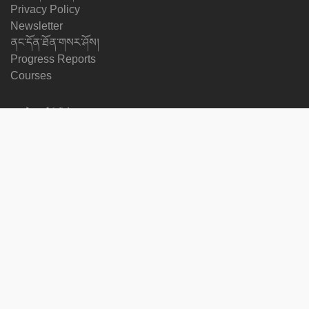
Privacy Policy
Newsletter
ནང་དོན་ཐོན་གསར་ཤོས།
Progress Reports
Courses
སྐད་ཡིག་བརྗེ་པོ་རྒྱོབ།
ང་ཚོའི་རྗེས་སུ་འབྲོངས།
on
on
on
on
facebook
X
soundcloud
youtube
Subscribe to our newsletter
Enter
Subscribe
your