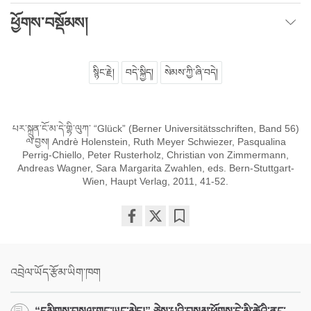
ཕྱོགས་བསྡོམས།
སྙིང་རྗེ།
བདེ་སྐྱིད།
སེམས་ཀྱི་ཞི་བདེ།
པར་སྐྲུན་ངོ་མ་དེ་གྷི་ལུཀ་ “Glück” (Berner Universitätsschriften, Band 56)
ལ་བྱས། Andrè Holenstein, Ruth Meyer Schwiezer, Pasqualina
Perrig-Chiello, Peter Rusterholz, Christian von Zimmermann,
Andreas Wagner, Sara Margarita Zwahlen, eds. Bern-Stuttgart-
Wien, Haupt Verlag, 2011, 41-52.
Share
Bookmark
on
facebook
འབྲེལ་ཡོད་རྩོམ་ཡིག་ཁག