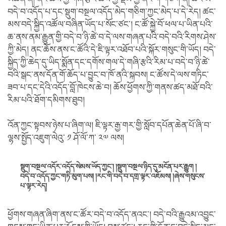
བདེ་བ་འདོད་པ་དང་སྡུག་བསྔལ་འདོད་མེད་གཅིག་ཀྱང་མེད་པ་དེ་རེད། ཚང་
མས་བདེ་སྐྱིད་འཚོལ་བཞིན་ཡོད་པ་སོང་ཙང་། ང་ཚོ་སྐྱེ་བོ་ཕལ་པ་ཡིན་པའི་
ཆ་ནས་ནམ་རྒྱུན་གྱི་བདེ་བ་ཉི་ཚེ་བ་དེ་ལས་གཞན་པའི་བདེ་བའི་རིགས་ཤེས་
ཀྱི་མེད། ནང་ཆོས་ནས་ང་ཚོའི་དེ་ཇི་ལྟར་འཐོབ་པའི་སྐོར་གསུང་གི་ཡོད། བདེ་
སྐྱིད་ཀྱི་ཆེད་དུ་ཡིད་སྨོན་དང་དགོས་གལ་དེ་གཞི་རྩའི་རིམ་པ་བདེ་བ་ཉི་ཚེ་
བའི་སྒང་ནས་དོན་གོ་ཆོད་པ་བྱུང་བ་ཁོ་ནའི་སྐབས། ང་ཚོས་དེ་ལས་གཏིང་
ཟབ་པ་དང་དེའི་འདོད་བློ་ཁེངས་ཆེ་བ། ཆོས་ཕྱོགས་ཀྱི་གནས་ཚད་མཐོ་བའི་
རིམ་པའི་ཐོག་དམིགས་ཐུབ།
འོན་ཀྱང་སྟབས་ཉེས་པ་ཞིག་ལ། ཇི་ལྟར་རྒྱ་གར་གྱི་སློབ་དཔོན་ཆེན་པོ་ཞི་བ་
ལྷས་སྤྱོད་འཇུག་ལེའུ་ ༡ ཤོ་ལོ་ཀ་ ༢༧ ལས།
སྡུག་བསྔལ་འདོར་འདོད་སེམས་ཡོད་ཀྱང་། །སྡུག་བསྔལ་ཉིད་དུ་མངོན་པར་རྒྱུག །
བདེ་བ་འདོད་ཀྱང་གཏི་མུག་པས། །རང་གི་བདེ་བ་དགྲ་ལྟར་འཇོམས། །ཞེས་གསུངས་
པ་ལྟར་རེད།
ཕྱོགས་གཞན་ཞིག་ནས་ང་ཚོར་བདེ་བ་འདོད་ནའང་། བདེ་བའི་རྒྱུའམ་འབྱུང་