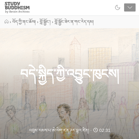
Close
Study
Buddhism
Home
›
བོད་ཀྱི་ནང་ཆོས།
›
བློ་སྦྱོང་།
›
བློ་སྦྱོང་ཟེར་ན་གང་རེད་དམ།
བདེ་སྐྱིད་ཀྱི་འབྱུང་ཁུངས།
འབུམ་རམས་པ་ཨེ་ལེག་ཛན་ཌར་བྷར་ཛིན།
02:31