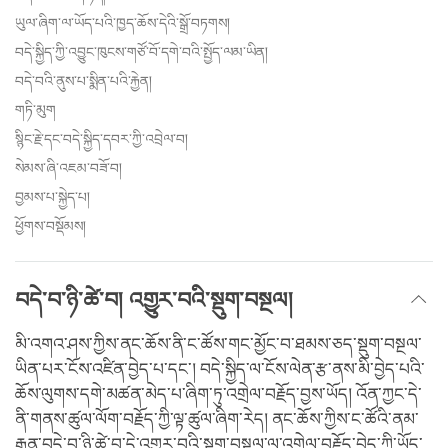
ཡུལ་ཞིག་ལ་ཡོད་པའི་ཁྱད་ཆོས་དེའི་སྒྲོ་བཏགས།
བདེ་སྐྱིད་ཀྱི་འབྱུང་ཁུངས་གཙོ་བོ་དགེ་བའི་སྤྱོད་ལམ་ཡིན།
བདེ་བའི་ནུས་པ་སྨིན་པའི་རྐྱེན།
གཏི་མུག
སྙིང་རྗེ་དང་བདེ་སྐྱིད་དབར་ཀྱི་འབྲེལ་བ།
སེམས་ཞི་འཇམ་བཟོ་བ།
བྱམས་པ་སྐྱེད་པ།
ཕྱོགས་བསྡོམས།
བདེ་བ་ཉི་ཚེ་བ། འགྱུར་བའི་སྡུག་བསྔལ།
མི་འགའ་ཤས་ཀྱིས་ནང་ཆོས་ནི་ང་ཚོས་གང་མྱོང་བ་ཐམས་ཅད་སྡུག་བསྔལ་
ཡིན་པར་ངོས་འཛིན་བྱེད་པ་དང་། བདེ་སྐྱིད་ལ་ངོས་ལེན་རྩ་ནས་མི་བྱེད་པའི་
ཆོས་ལུགས་དགེ་མཚན་མེད་པ་ཞིག་ཏུ་འགྲེལ་བརྗོད་བྱས་ཡོད། འོན་ཀྱང་དེ་
ནི་གནས་ཚུལ་ལོག་བརྗོད་ཀྱི་ལྟ་ཚུལ་ཞིག་རེད། ནང་ཆོས་ཀྱིས་ང་ཚོའི་ནམ་
རྒྱུན་བདེ་བ་ཉི་ཚེ་བ་དེ་འགྱུར་བའི་སྡུག་བསྔལ་ལ་འགྲེལ་བརྗོད་བྱེད་ཀྱི་ཡོད་