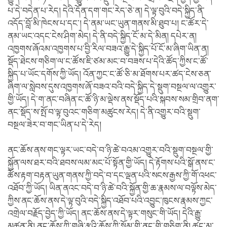
པ་དེ་བདེན་པ་རེད། དེའི་དོན་དག་གང་རེད་ཅེ་ན། དེ་ལྟ་བུའི་བདེ་སྐྱིད་ནི་
འདོད་བློ་མི་ཁེངས་པ་དང་། དེ་ནམ་ཡང་ཡུན་གནས་མི་ཐུབ་པ། ང་ཚོར་དེ་
ནམ་ཡང་འདང་ངེས་ཤིག་མེད། དེ་ནི་བདེ་སྐྱིད་ངོ་མ་དེ་མིན། དཔེར་ན།
འཁྱགས་ཞོའམ་འཁྱགས་པ་བྱི་རིལ་བཟའ་རྒྱུ་དེ་སྐྱིད་པོ་ངོ་མ་ཞིག་ཡིན་ན།
སྡོད་ཐེངས་གཅིག་ལ་ང་ཚོས་ཇི་ཙམ་མང་བ་བཟས་པ་དེའི་ཚོད་ཀྱིས་ང་ཚོ་
སྐྱིད་པ་ཡོང་དགོས་ཀྱི་ཡོད། འོན་ཀྱང་ང་ཚོ་ཅི་མ་ཐོགས་པར་ཚད་ངེས་ཅན་
ཞིག་ལ་སླེབས་དུས་འཁྱགས་ཞོ་བཟའ་བའི་བདེ་སྐྱིད་དེ་སྡུག་བསྔལ་ལ་འགྱུར་
གྱི་ཡོད། དེ་ག་ནང་བཞིན་ང་ཚོ་ཉི་མ་ལྡེས་ནས་སྡོད་པའི་སྐབས་སམ་གྲིབ་ནག་
ནང་སྡོད་ས་སྤོ་བ་ལྟ་བུའང་གཅིག་མཚུངས་རེད། དེ་ནི་འགྱུར་བའི་སྡུག་
བསྔལ་ཟེར་བ་གང་ཡིན་པ་དེ་རེད།
ནང་ཆོས་ནས་གང་ལྟར་ཡང་བདེ་བ་ཉི་ཚེ་བའམ་འགྱུར་བའི་སྡུག་བསྔལ་གྱི་
སྐྱོན་ལས་ཐར་བའི་ཐབས་ལམ་མང་པོ་སྟོན་གྱི་ཡོད། དེ་རྟོགས་པའི་སྒོ་ནས་ང་
ཚོས་རྟག་བརྟན་ཡུན་གནས་ཀྱི་བདེ་བ་དང་ལྡན་པའི་སངས་རྒྱས་ཀྱི་གོ་འཕང་
འཐོབ་ཀྱི་ཡོད། ཡིན་ནའང་བདེ་བ་ཉི་ཚེ་བའི་སྐྱོན་གྱི་ཆ་རྣམས་ལ་བལྟོས་མེད་
ཀྱིས་ནང་ཆོས་ནས་དེ་ལྟ་བུའི་བདེ་སྐྱིད་འཐོབ་པའི་འབྱུང་ཁུངས་རྣམས་ཀྱང་
འགྲེལ་བརྗོད་བྱེད་ཀྱི་ཡོད། ནང་ཆོས་ནས་དེ་ལྟར་གསུང་གི་ཡོད། དེའི་རྒྱུ་
མཚན་ནི། ནང་ཆོས་ཀྱི་གཞི་རྩའི་ཆོས་ཀྱི་སྡོམ་གྱི་ནང་གི་གཅིག་ནི། ཚང་མ་