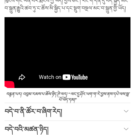
ཁུངས་གང་ཡིན་པར་རྨོངས་ཀྱི་ཡོད། བྱས་ཙང་། རང་གི་དོན་དུ་བདེ་སྐྱིད་མང་
བ་སྐྲུན་རྒྱུའི་ཚབ་ཏུ་ང་ཚོས་མི་སྐྱིད་པ་དང་སྡུག་བསྔལ་མང་བ་སྐྲུན་གྱི་ཡོད།
བརྙན་པར། འབུམ་རམས་པ་ཆོས་ཉིད་ཊེ་ལར། “ལང་དུ་ཤོར་ཡག་ག་རེ་བྱས་ནས་དཔེ་ལས་སླ་
པོ་ཡོད་དམ།”
བདེ་བ་ནི་ཚོར་བ་ཞིག་རེད།
བདེ་བའི་མཚན་ཉིད།