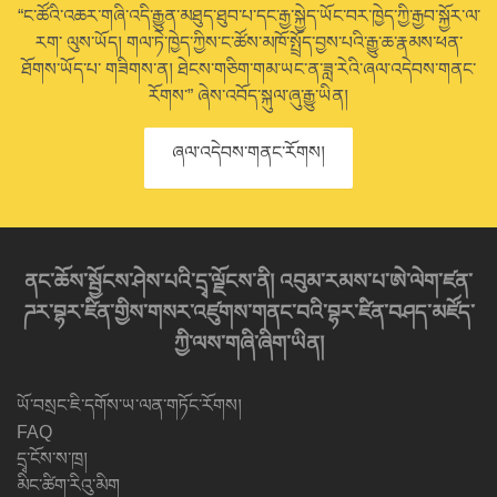
“ང་ཚོའི་འཆར་གཞི་འདི་རྒྱུན་མཐུད་ཐུབ་པ་དང་རྒྱ་སྐྱེད་ཡོང་བར་ཁྱེད་ཀྱི་རྒྱབ་སྐྱོར་ལ་
རག་ ལུས་ཡོད། གལ་ཏེ་ཁྱེད་ཀྱིས་ང་ཚོས་མཁོ་སྤྲོད་བྱས་པའི་རྒྱུ་ཆ་རྣམས་ཕན་
ཐོགས་ཡོད་པ་ གཟིགས་ན། ཐེངས་གཅིག་གམ་ཡང་ན་ཟླ་རེའི་ཞལ་འདེབས་གནང་
རོགས་” ཞེས་འབོད་སྐུལ་ཞུ་རྒྱུ་ཡིན།
ཞལ་འདེབས་གནང་རོགས།
ནང་ཆོས་སྦྱོངས་ཤེས་པའི་དྲྭ་ལྗོངས་ནི། འབུམ་རམས་པ་ཨེ་ལེག་ཛན་
ཌར་བྷར་ཛིན་གྱིས་གསར་འཛུགས་གནང་བའི་བྷར་ཛིན་བཤད་མཛོད་
ཀྱི་ལས་གཞི་ཞིག་ཡིན།
ཡོ་བསྲང་ཇི་དགོས་ཡ་ལན་གཏོང་རོགས།
FAQ
དྲྭ་ངོས་ས་ཁྲ།
མིང་ཚིག་རིའུ་མིག