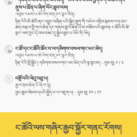
“དམིགས་བསལ་གང་ཡང་མེད།” ཅེས་པའི་བསམ་ཕྱོགས་དེ་མི་ཚེའི་ནང་
ནུས་པ་ཐོན་པ་ཞིག་ཡོང་ཐུབ་བམ།
འབུམ་རམས་པ་ཨེ་ལེག་ཛན་ཌར་བྷར་ཛིན།
ཉིན་རེའི་མི་ཚེའི་ནང་འབྱུང་བཞིན་པའི་སྐྱིད་སྡུག་གི་འཕེལ་འགྲིབ་རྣམས་ལ་ཧ་ཅང་
ཚད་བརྒལ་གྱི་གལ་ཆེན་དང་གནས་ཚུལ་ཆེན་པོ་མ་བཟོས་པའི་སྐབས། ང་ཚོའི་མི་ཚེ་
སྔར་ལས་ཀྱང་དེ་བས་བཟང་དུ་སྐྱེལ་ཐུབ་པ་ཡོང་གི་ཡོད།
ང་ཚོ་དང་ང་ཚོའི་ཚོར་བ་ལ་དམིགས་བསལ་གང་ཡང་མེད།
འབུམ་རམས་པ་ཨེ་ལེག་ཛན་ཌར་བྷར་ཛིན།
ཉིན་རེའི་བློ་སྦྱོང་། དམིགས་བསལ་གང་ཡང་མེད་པའི་ལྟ་སྟངས་། - དུམ་བུ། ༡ / ༣
བསྔོ་བའི་ལེའུ་བཅུ་པ།
རྒྱལ་སྲས་ཆེན་པོ་ཞི་བ་ལྷ།
བྱང་ཆུབ་སེམས་དཔའི་སྤྱོད་པ་ལ་འཇུག་པ། - དུམ་བུ། ༡༠ / ༡༡
ང་ཚོའི་ལས་གཞིར་རྒྱབ་སྐྱོར་གནང་རོགས།