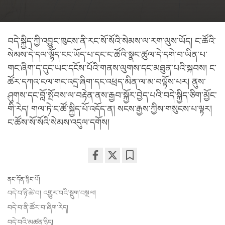
བདེ་སྐྱིད་ཀྱི་འབྱུང་ཁུངས་ནི་རང་སོ་སོའི་སེམས་ལ་རག་ལུས་ཡོད། ང་ཚོའི་
སེམས་དེ་དལ་ལྷོད་ངང་ཡོད་པ་དང་ང་ཚོའི་སྣང་ཚུལ་དེ་དགེ་བ་ཡིན་པ་
གང་ཞིག་ད་དུང་ཡང་དངོས་པོའི་གནས་ལུགས་དང་མཐུན་པའི་སྐབས། ང་
ཚོར་དཀའ་ངལ་གང་འདྲ་ཞིག་དང་འཕྲད་མིན་ལ་མ་བལྟོས་པར། ནུས་
ཤུགས་དང་བློ་སྤོབས་ལ་བརྟེན་ནས་རྒྱབ་སྐྱོར་བྱེད་པའི་བདེ་སྐྱིད་ཅིག་མྱོང་
གི་རེད། གལ་ཏེ་ང་ཚོ་སྐྱིད་པོ་འདོད་ན། སངས་རྒྱས་ཀྱིས་གསུངས་པ་ལྟར།
ང་ཚོས་སོ་སོའི་སེམས་འདུལ་དགོས།
Share
Bookmark
ནང་དོན་སྙིང་པོ།
on
facebook
བདེ་བ་ཉི་ཚེ་བ། འགྱུར་བའི་སྡུག་བསྔལ།
བདེ་བ་ནི་ཚོར་བ་ཞིག་རེད།
བདེ་བའི་མཚན་ཉིད།