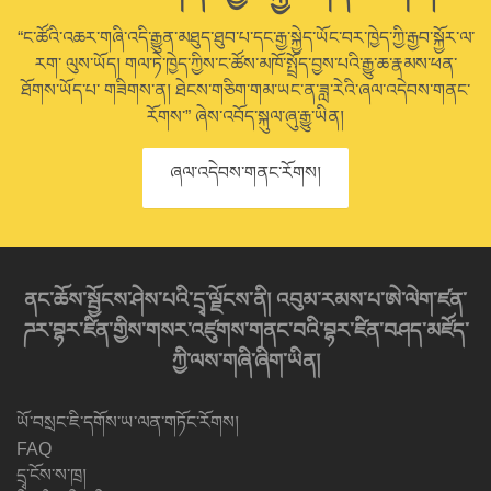
“ང་ཚོའི་འཆར་གཞི་འདི་རྒྱུན་མཐུད་ཐུབ་པ་དང་རྒྱ་སྐྱེད་ཡོང་བར་ཁྱེད་ཀྱི་རྒྱབ་སྐྱོར་ལ་
རག་ ལུས་ཡོད། གལ་ཏེ་ཁྱེད་ཀྱིས་ང་ཚོས་མཁོ་སྤྲོད་བྱས་པའི་རྒྱུ་ཆ་རྣམས་ཕན་
ཐོགས་ཡོད་པ་ གཟིགས་ན། ཐེངས་གཅིག་གམ་ཡང་ན་ཟླ་རེའི་ཞལ་འདེབས་གནང་
རོགས་” ཞེས་འབོད་སྐུལ་ཞུ་རྒྱུ་ཡིན།
ཞལ་འདེབས་གནང་རོགས།
ནང་ཆོས་སྦྱོངས་ཤེས་པའི་དྲྭ་ལྗོངས་ནི། འབུམ་རམས་པ་ཨེ་ལེག་ཛན་
ཌར་བྷར་ཛིན་གྱིས་གསར་འཛུགས་གནང་བའི་བྷར་ཛིན་བཤད་མཛོད་
ཀྱི་ལས་གཞི་ཞིག་ཡིན།
ཡོ་བསྲང་ཇི་དགོས་ཡ་ལན་གཏོང་རོགས།
FAQ
དྲྭ་ངོས་ས་ཁྲ།