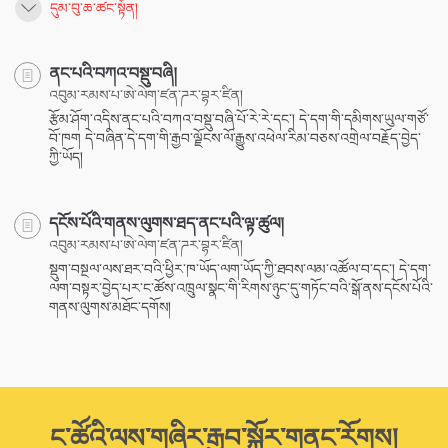
དུམ་བུ་ཆ་ཚང་སྟོན།
ནང་པའི་བཀའ་བསྡུ་བཞི།
འབུམ་རམས་པ་ཨེ་ལེག་ཛན་ཌར་བྷར་ཛིན།
རྩོམ་ཤོག་འདིས་ནང་པའི་བཀའ་བསྡུ་བཞི་པོ་རེ་རེ་དང་། དེ་དག་གི་དམིགས་ཡུལ་གཙོ་
བོ་ཁག དེ་བཞིན་དེ་དག་གི་རྒྱབ་ལྗོངས་ལོ་རྒྱུས་འཕེལ་རིམ་བཅས་འགྲེལ་བརྗོད་བྱེད་
ཀྱི་ཡོད།
དངོས་པོའི་གནས་ལུགས་ཐད་ནང་པའི་ལྟ་ཚུལ།
འབུམ་རམས་པ་ཨེ་ལེག་ཛན་ཌར་བྷར་ཛིན།
སྡུག་བསྔལ་ལས་ཐར་བའི་ཕྱིར་ཁ་ཡོད་ལག་ཡོད་ཀྱི་ཐབས་ལམ་འཚོལ་བ་དང་། དེ་དག་
ལག་བསྟར་བྱེད་པར་ང་ཚོས་འཁྲུལ་སྣང་གི་རིགས་ཉུང་དུ་གཏོང་བའི་སྒོ་ནས་དངོས་པོའི་
གནས་ལུགས་མཐོང་དགོས།
ང་ཚོའི་ལས་གཞིར་རྒྱབ་སྐྱོར་གནང་རོགས།