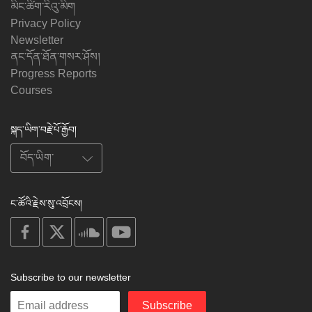
མིང་ཚིག་རིའུ་མིག
Privacy Policy
Newsletter
ནང་དོན་ཐོན་གསར་ཤོས།
Progress Reports
Courses
སྐད་ཡིག་བརྗེ་པོ་རྒྱོབ།
ང་ཚོའི་རྗེས་སུ་འབྲོངས།
on
on
on
on
facebook
X
soundcloud
youtube
Subscribe to our newsletter
Enter
Subscribe