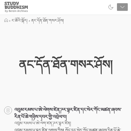
Close
Study
Buddhism
Home
›
ང་ཚོའི་སྐོར།
›
ནང་དོན་ཐོན་གསར་ཤོས།
ནང་དོན་ཐོན་གསར་ཤོས།
འབུམ་རམས་པ་ཨེ་ལེགས་ཛེན་ཌར་བྷར་ཛིན་དང་སེར་ཀོང་མཚན་ཞབས་
རིན་པོ་ཆེ་གཉིས་དབར་གྱི་འབྲེལ་བ།
འབུམ་རམས་པ་ཨེ་ལེག་ཛན་ཌར་བྷར་ཛིན།
འབུམ་རམས་པ་བྷར་ཛིན་ལགས་ཀྱིས། ཁོང་དང་སེར་ཀོང་མཚན་ཞབས་རིན་པོ་ཆེ་