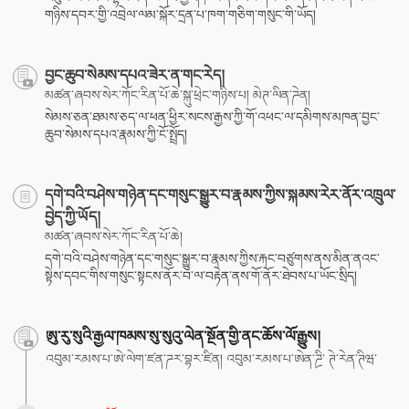
གཉིས་དབར་གྱི་འབྲེལ་ལམ་སྐོར་དྲན་པ་ཁག་གཅིག་གསུང་གི་ཡོད།
བྱང་ཆུབ་སེམས་དཔའ་ཟེར་ན་གང་རེད།
མཚན་ཞབས་སེར་ཀོང་རིན་པོ་ཆེ་སྐུ་ཕྲེང་གཉིས་པ། མེཊ་ལིན་ཌེན།
སེམས་ཅན་ཐམས་ཅད་ལ་ཕན་ཕྱིར་སངས་རྒྱས་ཀྱི་གོ་འཕང་ལ་དམིགས་མཁན་བྱང་
ཆུབ་སེམས་དཔའ་རྣམས་ཀྱི་ངོ་སྤྲོད།
དགེ་བའི་བཤེས་གཉེན་དང་གསུང་སྒྱུར་བ་རྣམས་ཀྱིས་སྐམས་རེར་ནོར་འཁྲུལ་
བྱེད་ཀྱི་ཡོད།
མཚན་ཞབས་སེར་ཀོང་རིན་པོ་ཆེ།
དགེ་བའི་བཤེས་གཉེན་དང་གསུང་སྒྱུར་བ་རྣམས་ཀྱིས་རྐང་བཙུགས་ནས་མིན་ནའང་
སྟེས་དབང་གིས་གསུང་སྟངས་ནོར་བ་ལ་བརྟེན་ནས་གོ་ནོར་ཐེབས་པ་ཡོང་སྲིད།
ཨུ་རུ་སུའི་རྒྱལ་ཁམས་སུ་སུའུ་ལེན་སྔོན་གྱི་ནང་ཆོས་ལོ་རྒྱུས།
འབུམ་རམས་པ་ཨེ་ལེག་ཛན་ཌར་བྷར་ཛིན། འབུམ་རམས་པ་ཨེན་ཌྲི་ ཊེ་རེན་ཊིཝ་