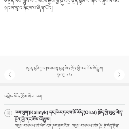
ཙནྡན་ལས་གྲུབ་པའི་སངས་རྒྱས་ཀྱི་སྐུ་འདྲ་སྔོན་སྟོན་པ་ཞལ་བཞུགས་པའི་
སྐབས་སུ་བཞེངས་པ་ཞིག་ཡོད།
ཨུ་རུ་སུའི་རྒྱལ་ཁམས་སུ་སུའུ་ལེན་སྔོན་གྱི་ནང་ཆོས་ལོ་རྒྱུས།
དུམ་བུ། ༢ / ༣
འབྲེལ་ཡོད་རྩོམ་ཡིག་ཁག
ཁལ་མུག་(Kalmyk) དང་ཁི་ར་ཏའམ་ཨོ་རོད་(Oirat) ཁྲོད་ཀྱི་སུའུ་ལེན་
སྔོན་གྱི་ནང་ཆོས་ལོ་རྒྱུས།
འབུམ་རམས་པ་ཨེ་ལེག་ཛན་ཌར་བྷར་ཛིན། འབུམ་རམས་པ་ཨེན་ཌྲི་ ཊེ་རེན་ཊིཝ་