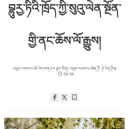
བྷུརྱ་ཏིའི་ཁྲོད་ཀྱི་སུའུ་ལེན་སྔོན་
གྱི་ནང་ཆོས་ལོ་རྒྱུས།
འབུམ་རམས་པ་ཨེ་ལེག་ཛན་ཌར་བྷར་ཛིན།
འབུམ་རམས་པ་ཨེན་ཌྲི་ ཊེ་རེན་ཊིཝ་
00:36
Share
Bookmark
on
facebook