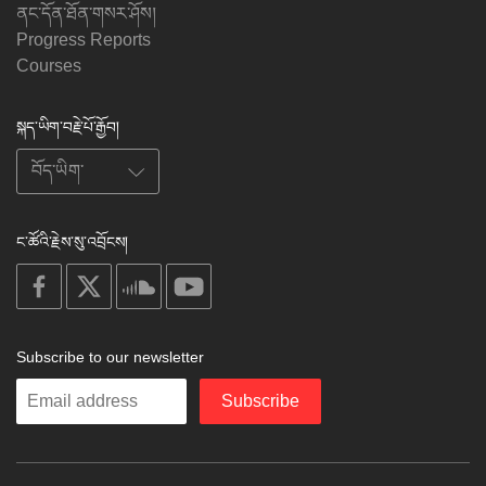
ནང་དོན་ཐོན་གསར་ཤོས།
Progress Reports
Courses
སྐད་ཡིག་བརྗེ་པོ་རྒྱོབ།
ང་ཚོའི་རྗེས་སུ་འབྲོངས།
on
on
on
on
facebook
X
soundcloud
youtube
Subscribe to our newsletter
Enter
Subscribe
your
email