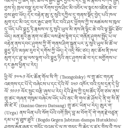
འཇགས་ཀྱི་ཆེད་ནང་ཆོས་ལ་རྒྱབ་སྐྱོར་བྱས་པ་དང་བླ་མ་རྣམས་བཀོལ་སྤྱོད་
བྱས་ཏེ། ཁྲལ་བསྡུ་རུབ་ལ་རོགས་བྱས་ཤིང་མི་འབོར་ལ་སྟངས་འཛིན་ཆེ་བ་
བྱས་ཐུབ་ཡོད། དེར་བརྟེན་ཨུ་རུ་སུའི་དཀྱིལ་དུ་གནས་སྡོད་བྱེད་པའི་ཁལ་
མུག་དང་མི་འདྲ་བར་རྒྱང་ཐག་རིང་བའི་ཤར་ཕྱོགས་ཀྱི་ས་མཚམས་ས་ཁུལ་
དུ་ཡོད་པའི་བྷུརྱ་ཏི་རྣམས་ལ་རུ་སུའི་ཡུལ་མི་ནས་ཞི་ལྷིང་ཆེ་བའི་ལྟ་སྐྱོང་ཐོབ་
ཡོད། མན་ཇུའི་རྒྱ་ནག་ལ་ཚོང་ལས་རྗེས་སྙེག་དང་གནོན་ཤུགས་སྤྲོད་པ་ལ་
བརྟེན་ནས་དབང་ཤུགས་ཀྱི་གོ་གནས་ཤིག་སྐྲུན་པར་རུ་སུའི་ཡུལ་མི་ཚོ་ལ་
བྷུརྱ་ཏིའི་མཉམ་རུབ་དེ་དགོས་ཀྱི་ཡོད། དེ་འདྲ་སོང་ཙང། ནང་ཆོས་ནི་ཁལ་
མུག་དང་ཐུ་ཝ་ལས་ལྷག་པའི་བྷུརྱ་ཏིའི་ནང་ཤུགས་ཆེ་བ་དང་མགྱོགས་པ་
དར་རྒྱས་ཕྱིན་པ་རེད།
ཕྱི་ལོ་ ༡༧༤༡ ལོར་ཚོན་གོལ་སི་ཀི་ (Tsongolsky) ལ་གྲྭ་ཚང་གཏན་
འཇགས་དང་པོ་དེ་བཞེངས་པ་དང་དེའི་ལོ་ ༢༥༠ འཁོར་བའི་དུས་དྲན་དེ་ཕྱི་
ལོ་ ༡༩༩༡ ལོར་སྲུང་བརྩི་ཞུས་པ་རེད། དེའི་རྗེས་ཀྱི་དུས་ཚོད་ཏོག་ཙམ་ནས་
གྲྭ་ཚང་གཞན་གསུམ་བཞེངས་ཡོད་པའི་ནང་གི་གལ་ཆེ་ཤོས་དེ་ནི་གུ་སི་ནོ་
ཨོ་ཛེ་རོ་ (Gusino Ozero Datsang) གྲྭ་ཚང་ཡིན་པ་རེད། ཨུར་ག་
(Urga) ནས་ཡིན་པའི་སོག་པོའི་འགོ་ཁྲིད་བླ་མ་བོག་དོ་གེ་གན་རྗེ་བཙུན་
དམ་པ་ཧུ་ཐུཁ་ཐུའི་ (Bogdo Gegen Jabtzun-dampa Hutukhtu)
ཤུགས་རྐྱེན་ཞན་དུ་གཏོང་བའམ་དེ་ལ་ཁ་གཏད་ཀྱི་ཆེད་དུ་ཛཱར་གྱིས་བཻ་ཀལ་