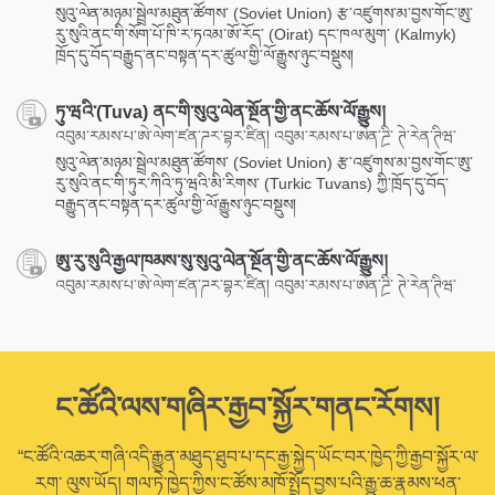
སུའུ་ལེན་མཉམ་སྦྲེལ་མཐུན་ཚོགས་ (Soviet Union) རྩ་འཛུགས་མ་བྱས་གོང་ཨུ་
རུ་སུའི་ནང་གི་སོག་པོ་ཁི་ར་ཏའམ་ཨོ་རོད་ (Oirat) དང་ཁལ་མུག་ (Kalmyk)
ཁྲོད་དུ་བོད་བརྒྱུད་ནང་བསྟན་དར་ཚུལ་གྱི་ལོ་རྒྱུས་ཉུང་བསྡུས།
ཏུ་ཝའི་(Tuva) ནང་གི་སུའུ་ལེན་སྔོན་གྱི་ནང་ཆོས་ལོ་རྒྱུས།
འབུམ་རམས་པ་ཨེ་ལེག་ཛན་ཌར་བྷར་ཛིན། འབུམ་རམས་པ་ཨེན་ཌྲི་ ཊེ་རེན་ཊིཝ་
སུའུ་ལེན་མཉམ་སྦྲེལ་མཐུན་ཚོགས་ (Soviet Union) རྩ་འཛུགས་མ་བྱས་གོང་ཨུ་
རུ་སུའི་ནང་གི་ཏུར་ཀིའི་ཏུ་ཝའི་མི་རིགས་ (Turkic Tuvans) ཀྱི་ཁྲོད་དུ་བོད་
བརྒྱུད་ནང་བསྟན་དར་ཚུལ་གྱི་ལོ་རྒྱུས་ཉུང་བསྡུས།
ཨུ་རུ་སུའི་རྒྱལ་ཁམས་སུ་སུའུ་ལེན་སྔོན་གྱི་ནང་ཆོས་ལོ་རྒྱུས།
འབུམ་རམས་པ་ཨེ་ལེག་ཛན་ཌར་བྷར་ཛིན། འབུམ་རམས་པ་ཨེན་ཌྲི་ ཊེ་རེན་ཊིཝ་
ང་ཚོའི་ལས་གཞིར་རྒྱབ་སྐྱོར་གནང་རོགས།
“ང་ཚོའི་འཆར་གཞི་འདི་རྒྱུན་མཐུད་ཐུབ་པ་དང་རྒྱ་སྐྱེད་ཡོང་བར་ཁྱེད་ཀྱི་རྒྱབ་སྐྱོར་ལ་
རག་ ལུས་ཡོད། གལ་ཏེ་ཁྱེད་ཀྱིས་ང་ཚོས་མཁོ་སྤྲོད་བྱས་པའི་རྒྱུ་ཆ་རྣམས་ཕན་