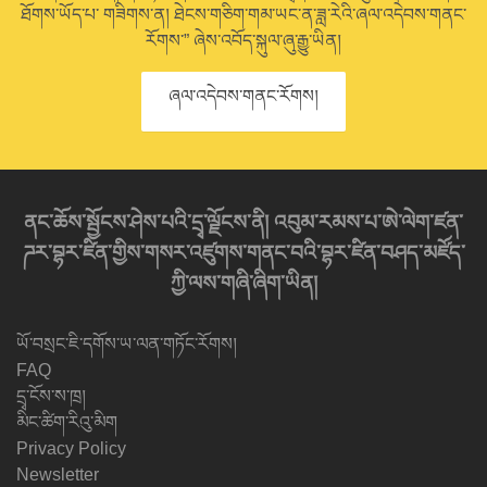
ཐོགས་ཡོད་པ་ གཟིགས་ན། ཐེངས་གཅིག་གམ་ཡང་ན་ཟླ་རེའི་ཞལ་འདེབས་གནང་
རོགས་” ཞེས་འབོད་སྐུལ་ཞུ་རྒྱུ་ཡིན།
ཞལ་འདེབས་གནང་རོགས།
ནང་ཆོས་སྦྱོངས་ཤེས་པའི་དྲྭ་ལྗོངས་ནི། འབུམ་རམས་པ་ཨེ་ལེག་ཛན་
ཌར་བྷར་ཛིན་གྱིས་གསར་འཛུགས་གནང་བའི་བྷར་ཛིན་བཤད་མཛོད་
ཀྱི་ལས་གཞི་ཞིག་ཡིན།
ཡོ་བསྲང་ཇི་དགོས་ཡ་ལན་གཏོང་རོགས།
FAQ
དྲྭ་ངོས་ས་ཁྲ།
མིང་ཚིག་རིའུ་མིག
Privacy Policy
Newsletter