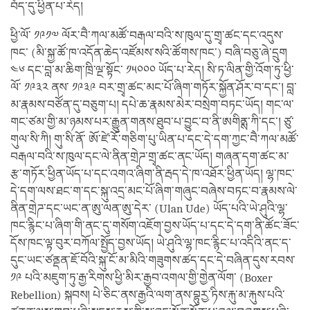
བོད་དུ་ཕྱིན་པ་རེད།
ཕྱི་ལོ་ ༡༩༡༧ ལོར་བཻ་ཀལ་མཚོ་བརྒལ་བའི་ས་ཁུལ་དུ་གྲྭ་ཚང་དང་འདུས་
ཁང་ (མི་སྐྱ་ཚོ་ཁ་འདོན་ཆེད་འཛོམས་སའི་ཚོགས་ཁང་) བཞི་བཅུ་ཞེ་དྲུག
༤༦ དང་བླ་མ་ཆིག་ཁྲི་ལྔ་སྟོང་ ༡༥༠༠༠ ཡོད་པ་རེད། སི་ཏ་ལིན་གྱི་འོག་ཏུ་ཕྱི་
ལོ་ ༡༩༣༢ ནས་ ༡༩༣༩ བར་གྲྭ་ཚང་མང་པོ་ཞིག་གཏོར་སྐྱོན་ཤོར་བ་དང་། བླ་
མ་རྣམས་བཙོན་དུ་བཅུག་པ། དཔེ་ཆ་རྣམས་མེར་བསྲེག་བཏང་ཡོད། གང་ལ་
གང་ཙམ་གྱི་མ་ཉམས་པར་རྒྱུན་གནས་ཐུབ་པ་བྱུང་བ་ནི་ཨགིནྶ་ཀི་དང་། ཙུ་
གུལ་སི་ཀི། གུ་སི་ནོ་ ཨོ་ཛེ་རོ་གཅིག་པུ་ཡིན་པ་དང་དེ་དག་ཀྱང་བཻ་ཀལ་མཚོ་
བརྒལ་བའི་ས་ཁུལ་དང་ལེ་ནིན་གྲེཌ་གྲྭ་ཚང་ནང་ཡོད། གཞན་དག་ཚང་མ་
རྩ་གཏོར་ཕྱིན་ཡོད་པ་དང་འགའ་ཞིག་ནི་རྦད་དེ་ཁ་འཐོར་ཕྱིན་ཡོད། ལྷ་ཁང་
དེ་དག་ལས་ཐང་ག་དང་སྐུ་འདྲ་མང་པོ་ཞིག་གཞུང་བཞེས་བཏང་བ་རྣམས་ལེ་
ནིན་གྲེཌ་དང་ཡང་ན་ཨུ་ལན་ཨུ་དེར་ (Ulan Ude) ཡོད་པའི་ཡེ་ཤུའི་ལྷ་
ཁང་རྙིང་པ་ཞིག་གི་ནང་དུ་གསོག་འཇོག་བྱས་ཡོད་པ་དང་དེ་དག་ནི་ཚོང་ཟོང་
དོས་ཁང་ལྟ་བུར་བཀོལ་སྤྱོད་བྱས་ཡོད། ཡེ་ཤུའི་ལྷ་ཁང་རྙིང་པ་འདིའི་ནང་ད་
དུང་ཡང་ཙནྡན་ཇོ་བོའི་སྐུ་ངོ་མ་མིའི་གཟུགས་ཚད་དང་དེ་བཞིན་དུས་རབས་
༡༩ པའི་མཇུག་ཏུ་རྒྱ་རིགས་ཕྱི་མིར་རྒྱབ་འགལ་གྱི་གྱེན་ལོག་ (Boxer
Rebellion) སྐབས། པེ་ཅིང་ནས་རྒྱའི་ལག་ནས་བྷུརྱ་ཏིས་རྐུ་མ་རྐུས་པའི་