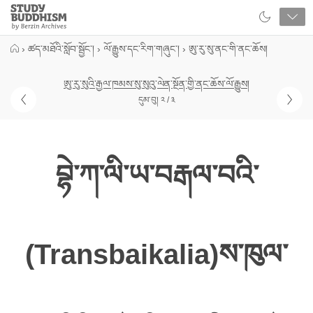
Close
Study
Buddhism
Home
›
ཚད་མཐོའི་སློབ་སྦྱོང་།
›
ལོ་རྒྱུས་དང་རིག་གཞུང་།
›
ཨུ་རུ་སུ་ནང་གི་ནང་ཆོས།
ཨུ་རུ་སུའི་རྒྱལ་ཁམས་སུ་སུའུ་ལེན་སྔོན་གྱི་ནང་ཆོས་ལོ་རྒྱུས།
དུམ་བུ། ༢ / ༣
བྷེ་ཀ་ལི་ཡ་བརྒལ་བའི་
(Transbaikalia)ས་ཁུལ་