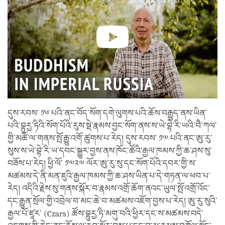
དུས་རབས་ ༡༦ པའི་ནང་བོད་སོག་དགེ་ལུགས་པའི་ཆོས་བརྒྱུད་ནས་ཡིན་
པའི་བྷུརྱ་ཏིའི་སོག་པོའི་རུས་སྡེ་རྣམས་བྱང་སོག་ནས་ས་ཡེ་བྷེ་རི་ཡའི་བཻ་ཀལ་
གྱི་མཚོ་ལ་གནས་སྤོ་རྒྱུ་འགོ་ཚུགས་པ་རེད། དུས་རབས་ ༡༧ པའི་ནང་ཨུ་རུ་
སུས་ས་ཡེ་བྷེ་རི་ཡ་དབང་སྒྱུར་བྱས་ནས་ཁོང་ཚོའི་རྒྱལ་ཁམས་ཀྱི་ཆ་ཤས་སུ་
བཟོས་པ་རེད། ཕྱི་ལོ་ ༡༧༢༧ ལོར་ཨུ་རུ་སུ་དང་སོག་པོའི་དབར་གྱི་ས་
མཚམས་དེ་ནི་མན་ཇུའི་རྒྱལ་ཁམས་ཀྱི་ཆ་ཤས་ཡིན་པ་དེ་གཏན་ལ་ཕབ་པ་
རེད། འདིའི་རྗེས་སུ་གནས་སྐོར་བ་རྣམས་འགྲོ་ཆོག་ནའང་ཡུལ་སྤོ་འགྲོ་འོང་
དང་རྒྱུན་སྲོལ་གྱི་འབྲེལ་བ་མང་ཆེ་བ་མཚམས་འཇོག་བྱས་པ་རེད། ཨུ་རུ་སུའི་
རྒྱལ་པོ་ཛཱར་ (Czars) ཚོས་བྷུརྱ་ཏི་མགུ་བའི་ཕྱིར་དང་ས་མཚམས་བདེ་