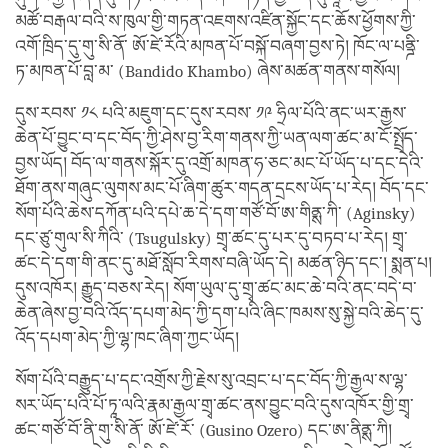
མཚོ་བརྒལ་བའི་ས་ཁུལ་གྱི་གཏན་འཇགས་འཛིན་སྐྱོང་དང་ཆོས་ཕྱོགས་ཀྱི་
འགོ་ཁྲིད་དུ་གུ་སི་ནོ་ ཨོ་ཛེ་རོའི་མཁན་པོ་བསྐོ་བཞག་བྱས་ཏེ། ཁོང་ལ་པནྜི་
ཏ་མཁན་པོ་བླ་མ་ (Bandido Khambo) ཞེས་མཚན་གནས་གསོལ།
དུས་རབས་ ༡༨ པའི་མཇུག་དང་དུས་རབས་ ༡༩ ཧྲིལ་པོའི་ནང་ཡར་རྒྱས་
ཆེན་པོ་བྱུང་བ་དང་བོད་ཀྱི་ཤེས་བྱ་རིག་གནས་ཀྱི་ཡན་ལག་ཚང་མ་ངོ་སྤྲོད་
བྱས་ཡོད། བོད་ལ་གནས་སྐོར་དུ་འགྲོ་མཁན་ཧ་ཅང་མང་པོ་ཡོད་པ་དང་དེའི་
ཐོག་ནས་གཞུང་ལུགས་མང་པོ་ཞིག་ཚུར་གདན་དྲངས་ཡོད་པ་རེད། བོད་དང་
སོག་པོའི་ཆེས་དཀོན་པའི་དཔེ་ཆ་དེ་དག་གཙོ་བོ་ཨ་གིནྶ་ཀི་ (Aginsky)
དང་ཙུ་གུལ་སི་ཀིའི་ (Tsugulsky) གྲྭ་ཚང་དུ་པར་དུ་བཏབ་པ་རེད། གྲྭ་
ཚང་དེ་དག་གི་ནང་དུ་མཐོ་སློབ་རིགས་བཞི་ཡོད་དེ། མཚན་ཉིད་དང་། སྨན་པ།
དུས་འཁོར། རྒྱུད་བཅས་རེད། སོག་ཡུལ་དུ་གྲྭ་ཚང་མང་ཆེ་བའི་ནང་བདེ་བ་
ཆེན་ཞེས་བྱ་བའི་འོད་དཔག་མེད་ཀྱི་དག་པའི་ཞིང་ཁམས་སུ་སྐྱེ་བའི་ཆེད་དུ་
འོད་དཔག་མེད་ཀྱི་ལྷ་ཁང་ཞིག་ཀྱང་ཡོད།
སོག་པོའི་བརྒྱུད་པ་དང་འགྲོས་ཀྱི་རྗེས་སུ་འབྲང་པ་དང་བོད་ཀྱི་རྒྱལ་ས་ལྷ་
སར་ཡོད་པའི་པོ་ཏཱ་ལའི་རྣམ་རྒྱལ་གྲྭ་ཚང་ནས་བྱུང་བའི་དུས་འཁོར་གྱི་གྲྭ་
ཚང་གཙོ་བོ་ནི་གུ་སི་ནོ་ ཨོ་ཛེ་རོ་ (Gusino Ozero) དང་ཨ་ནིནྶ་ཀི།