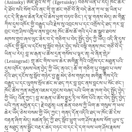
(Aninsky) ཨེཇ་ཐུའི་སི་ཀི་ (Egetuisky) བཅས་ཡིན་པ་རེད། ཁོང་ཚོར་
དེ་ཐོབ་སའི་སོག་པོའི་ནང་གི་གྲྭ་ཚང་གཙོ་བོ་ནི་བདེ་ཆེན་ཀ་ལ་ཝ་ཡིན་པ་
དང་དེ་ནི་རྒྱལ་ཆེན་རིན་པོ་ཆེས་ཕྱག་བཏབ་ཅིང་། ད་ལྟ་གནས་མེད། ཨ་གིནྶ་
ཀིས་དུས་འཁོར་གྱི་བརྒྱུད་པའི་རྗེས་སུ་འབྲངས་པ་དང་འགྲོས་དེ་ཐད་ཀར་བླ་
བྲང་བཀྲ་ཤིས་འཁྱིལ་ནས་བླངས། ཁོང་ཚོས་ཆོ་གའི་དཔེ་ཆ་སྒྲུབ་ཐབས་
མཁས་གྲུབ་ཞལ་ལུང་ཟེར་བ་དེ་གཅིག་པ་བེད་སྤྱོད་བྱེད་ཀྱི་ཡོད། འདི་ནི་དུས་
འཁོར་གྱི་སྐོར་ལ་དངོས་སུ་སློབ་གཉེར་བྱེད་སའི་བསྟི་གནས་ཁང་གཙོ་བོ་དེ་
ཡིན་པ་རེད། བླ་མ་རྒན་པ་ཚོས་དྲན་གསོས་པ་ལྟར་ན། ལེ་ནིན་གྲེཌ་
(Leningrad) གྲྭ་ཚང་གིས་ཕལ་ཆེར་ཨགིནྶ་ཀིའི་འགྲོས་དང་མཐུན་པའི་
དུས་འཁོར་ཉམས་ལེན་བྱེད་ཀྱི་ཡོད་ནའང་། ཆོ་ག་གཅིག་པུ་བསྒྲུབ་པ་ལས་
དེའི་ཐད་དངོས་སུ་སློབ་གཉེར་བྱ་རྒྱུ་མེད་ཅེས་གསུངས། ཨགིནྶ་ཀིས་དེའི་
བརྒྱུད་པ་དང་ལུགས་སྲོལ་ཚང་མ་ཐད་ཀར་བླ་བྲང་ནས་བླངས་པ་སོང་ཙང་།
ཁོང་ཚོས་ཀུན་མཁྱེན་འཇམ་དབྱངས་བཞད་པའི་ཡིག་ཆ་ཁག་བེད་སྤྱོད་བྱེད་
ཀྱི་ཡོད། འོན་ཀྱང་། བླ་མ་རྒན་པ་ཚོས་བྷུརྱ་ཏི་ལ་སོག་པོའི་ནང་བེད་སྤྱོད་བྱེད་
པའི་ཀུན་མཁྱེན་དང་། རྗེ་བཙུན། པན་ཆེན་བཅས་ཀྱི་ཡིག་ཆ་གསུམ་ཀ་ཕལ་
ཆེར་ཡོད་ཅེས་བསམ་གྱི་ཡོད་ཀྱང་། གནད་དོན་འདིའི་ཐད་ལ་ཁོང་ཚོ་ངེས་
བརྟན་ཞིག་མེད། མཚན་ཉིད་ཀྱི་ཐད་སློབ་ཕྲུག་ཡག་ཤོས་རྣམས་སོག་ཡུལ་དུ་
མུ་མཐུད་ནས་སྦྱོང་བརྡར་ཆེད་བཏང་བ་དང་དེ་དག་ལས་ཡག་ཤོས་རྣམས་