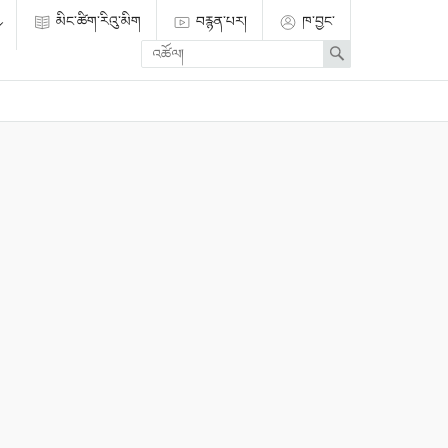
མིང་ཚིག་རིའུ་མིག
བརྙན་པར།
ཁ་བྱང་
Enter
Search
search
term