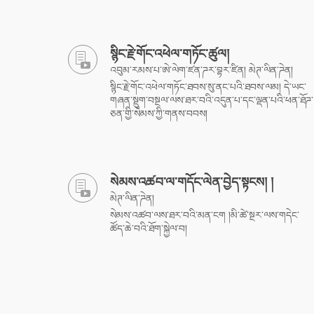
སྙིང་རྗེ་གོང་འཕེལ་གཏོང་ཚུལ།
འབུམ་རམས་པ་ཨེ་ལེག་ཛན་ཌར་བྷར་ཛིན། མེཊ་ལིན་ཌེན།
སྙིང་རྗེ་གོང་འཕེལ་གཏོང་ཐབས་སུ་ནང་པའི་ཐབས་ལམ། དེ་ཡང་
གཞན་སྡུག་བསྔལ་ལས་ཐར་བའི་འདུན་པ་དང་ལྡན་པའི་ཕན་ཐོཌ་
ཅན་གྱི་སེམས་ཀྱི་གནས་བབས།
སེམས་འཚབ་ལ་གདོང་ལེན་བྱེད་སྟངས། །
མེཊ་ལིན་ཌེན།
སེམས་འཚབ་ལས་ཐར་བའི་མན་ངག །མི་ཚེ་སྔར་ལས་གདེང་
ཚོད་ཆེ་བའི་ཐོག་སྐྱེལ་བ།