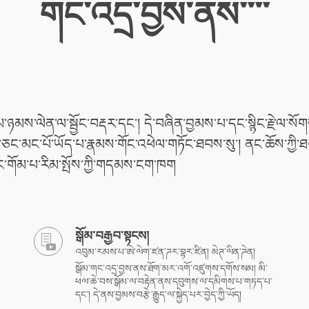
གང་འདྲ་བྱས་ནས་་་་
ོམ་ཉམས་ལེན་ལ་སྦྱོང་བརྡར་དང་། དེ་བཞིན་བྱམས་པ་དང་སྙིང་རྗེ་ལ་ས
་ཅང་མང་པོ་ཡོད་པ་རྣམས་གོང་འཕེལ་གཏོང་ཐབས་སུ་། ནང་ཆོས་ཀྱ
་གོམ་པ་རིམ་སྤོས་ཀྱི་གདམས་ངག་ཁག
སྒོམ་བརྒྱབ་སྟངས།
འབུམ་རམས་པ་ཨེ་ལེག་ཛན་ཌར་བྷར་ཛིན། མེཊ་ལིན་ཌེན།
སྒོམ་གང་འདྲ་བྱས་ནས་ཐོག་མར་འགོ་འཛུགས་དགོས་སམ། མི་
ཕལ་ཆེ་བས་སྒོམ་ལ་བརྟེན་ནས་དབུགས་ལ་དམིགས་པ་གཏད་པ་
དང་། དེ་ནས་བྱམས་བརྩེ་རྒྱུད་ལ་སྐྱེད་པར་བྱེད་ཀྱི་ཡོད།