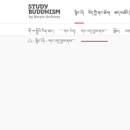
Close
Study
Buddhism
སྙིང་པོ།
བོད་ཀྱི་ནང་ཆོས།
ཚད་མཐོའི་སླ
Home
གོ་ལ་སྤྱིའི་རིན་ཐང་།
་་་ གང་རེད།
གང་འདྲ་བྱས་ནས་་་་
སྒོམ།
བཅར
›
སྙིང་པོ།
›
གང་འདྲ་བྱས་ནས་་་་