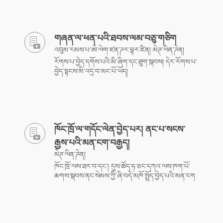
གཞན་ལ་ཕན་པའི་ཐབས་ལམ་བཅུ་གཅིག
འབུམ་རམས་པ་ཨེ་ལེག་ཛན་ཌར་བྷར་ཛིན། མེཊ་ལིན་ཌེན།
རོགས་པ་བྱེད་དགོས་པའི་མི་ཞིག་དང་ཐུག་སྐབས། དེར་རོགས་པ་
བྱེད་སྟངས་མི་འདྲ་བ་མང་པོ་ཡོད།
ཁོང་ཁྲོ་ལ་གདོང་ལེན་བྱེད་པར། ནང་པ་སངས་
རྒྱས་པའི་མན་ངག་བརྒྱད།
མེཊ་ལིན་ཌེན།
ཁོང་ཁྲོ་ལས་ཐར་བ་དང་། དུས་ཚོད་ཧ་ཅང་དཀའ་ལས་ཁག་པོ་
ཆགས་སྐབས་ནང་སེམས་ཀྱི་ཞི་བདེ་མཁོ་སྤྲོད་བྱེད་པའི་མན་ངག