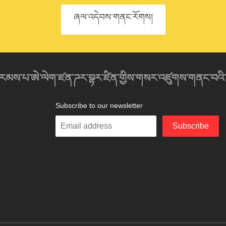
ཞལ་འདེབས་གནང་རོགས།
འབུམ་རམས་པ་ཨེ་ལེག་ཛན་ཌར་བྷར་ཛིན་གྱིས་གསར་འཛུགས་གནང་བའི
Subscribe to our newsletter
Enter
Subscribe
your
email