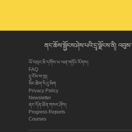
ནང་ཆོས་སྦྱོངས་ཤེས་པའི་དྲྭ་ལྗོངས་ནི། 
ཡོ་བསྲང་ཇི་དགོས་ཡ་ལན་གཏོང་རོགས།
FAQ
དྲྭ་ངོས་ས་ཁྲ།
མིང་ཚིག་རིའུ་མིག
Privacy Policy
Newsletter
ནང་དོན་ཐོན་གསར་ཤོས།
Progress Reports
Courses