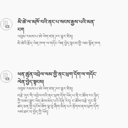
མི་ཚེ་ལ་མཁོ་བའི་ནང་པ་སངས་རྒྱས་པའི་མན་
ངག
འབུམ་རམས་པ་ཨེ་ལེག་ཛན་ཌར་བྷར་ཛིན།
མི་ཚེའི་རྩོད་ལེན་ཁག་ལ་གདོང་ལེན་བྱེད་སྟངས་གྱི་ལམ་སྟོན་ཁག
ཕན་ཚུན་འབྲེལ་ལམ་གྱི་ནང་ཕྲག་དོག་ལ་གདོང་
ལེན་བྱེད་སྟངས།
འབུམ་རམས་པ་ཨེ་ལེག་ཛན་ཌར་བྷར་ཛིན།
བརྩེ་དུང་གི་འབྲེལ་བའི་ནང་ཕྲག་དོག་ཡོད་པ་ནི་ང་ཚོས་རང་ཉིད་
ཀྱི་བཟའ་ཟླར་ཡིད་ཆེས་མེད་པའི་དོན་རེད། ང་ཚོས་བརྩེ་དུང་ནི་
ཚད་ཅན་གྱི་དངོས་ཟོག་ལྟ་བུ་ཞིིག་མིན་པར་རྟོགས་ནས་ཕྲག་དོག་
ལས་ཐར་བ་བྱེད་ཀྱི་ཡོད།