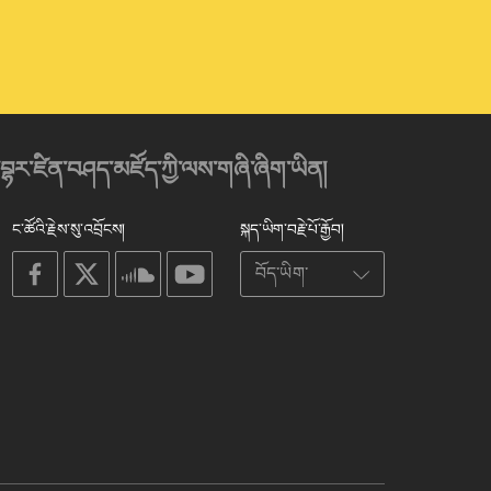
་བྷར་ཛིན་བཤད་མཛོད་ཀྱི་ལས་གཞི་ཞིག་ཡིན།
ང་ཚོའི་རྗེས་སུ་འབྲོངས།
སྐད་ཡིག་བརྗེ་པོ་རྒྱོབ།
on
on
on
on
facebook
X
soundcloud
youtube