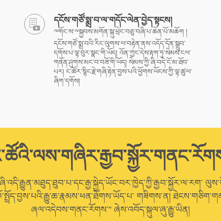
དངོས་གཙོ་སྨྲ་བ་ལ་གདོང་ལེན་བྱེད་སྟངས།
༸གོང་ས་༸སྐྱབས་མགོན་སྐུ་ཕྲེང་བཅུ་བཞི་པ་ཆེན་པོ་མཆོག །
དངོས་གཙོ་སྨྲ་བའི་རིང་ལུགས་ལ་བརྟེན་ནས་འདོད་དོན་སྒྲུབ་
དགོས་པ་ལྟ་བུར་སྣང་གི་ཡོད། འོན་ཀྱང་དེས་རྟག་ཏུ་སེམས་ངལ་
གནོན་ཤུགས་མང་བ་བཟོ་གི་ཡོད། སེམས་ཀྱི་ཞི་བདེ་ངོ་མ་ཐོབ་
པར། ང་ཚོར་སྙིང་རྗེ་གཞི་རྟེན་བྱས་པའི་ཕྱོགས་ཡོངས་ཀྱི་ལྟ་ཚུལ་
ཞིག་དགོས།
་ཚོའི་ལས་གཞིར་རྒྱབ་སྐྱོར་གནང་རོག
་འདི་རྒྱུན་མཐུད་ཐུབ་པ་དང་རྒྱ་སྐྱེད་ཡོང་བར་ཁྱེད་ཀྱི་རྒྱབ་སྐྱོར་ལ་རག་ ལུས་
ོ་སྤྲོད་བྱས་པའི་རྒྱུ་ཆ་རྣམས་ཕན་ཐོགས་ཡོད་པ་ གཟིགས་ན། ཐེངས་གཅིག་གམ
ཞལ་འདེབས་གནང་རོགས་” ཞེས་འབོད་སྐུལ་ཞུ་རྒྱུ་ཡིན།