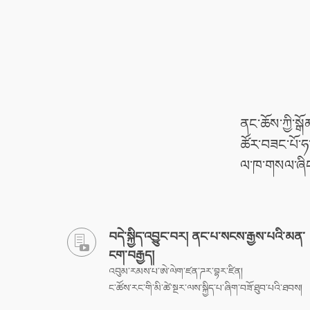
ནང་ཆོས་ཀྱི་སྒ
ཚོར་བཟང་པོ་ཧ
ལ་ཁ་གསལ་ཞིང
བདེ་སྐྱིད་འབྱུང་བར། ནང་པ་སངས་རྒྱས་པའི་མན་
ངག་བརྒྱད།
འབུམ་རམས་པ་ཨེ་ལེག་ཛན་ཌར་བྷར་ཛིན།
ང་ཚོས་རང་གི་མི་ཚེ་སྔར་ལས་སྐྱིད་པ་ཞིག་བཟོ་ཐུབ་པའི་ཐབས།