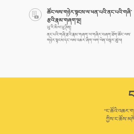
ཚོང་ལས་གཉེར་སྟངས་ལ་ཕན་པའི་ནང་པའི་གཞི་
རྩའི་རྣམ་གཞག་ལྔ།
ཡུ་རི་མིལ་ཡུ་ཊིན།
ནང་པའི་གཞི་རྩའི་རྣམ་གཞག་ལ་གཞིར་བཞག་ཐོག་ཚོང་ལས་
གཉེར་སྟངས་དང་ལས་འཆར་ཞིག་ལག་ལེན་བསྟར་ཚུལ།
ང
“ང་ཚོའི་འཆར་གཞི
ཀྱིས་ང་ཚོས་མཁ