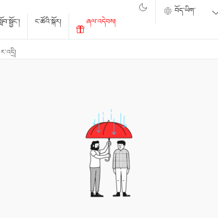
ོབ་སྦྱོང་།
ང་ཚོའི་སྐོར།
ཞལ་འདེབས།
་འདྲི།