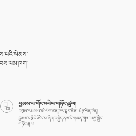
ོགས་པའི་སེམས་
ི་ཐབས་ལམ་ཁག་
བྱམས་པ་གོང་འཕེལ་གཏོང་ཚུལ།
འབུམ་རམས་པ་ཨེ་ལེག་ཛན་ཌར་བྷར་ཛིན། མེཊ་ལིན་ཌེན།
བྱམས་བརྩེའི་ཚོར་བ་ཞིག་བསྐྱེད་ནས་དེ་གཞན་ཀུན་ལ་རྒྱ་སྐྱེད་
གཏོང་ཚུལ།