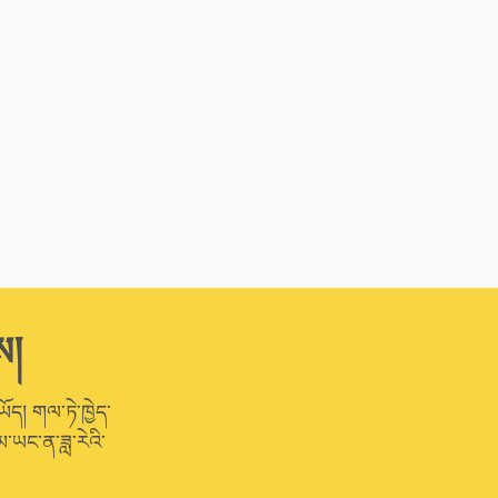
ས།
ཡོད། གལ་ཏེ་ཁྱེད་
་ཡང་ན་ཟླ་རེའི་