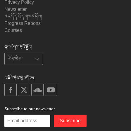
Privacy Policy
Newsletter
ནང་དོན་ཐོན་གསར་ཤོས།
Progress Reports
Courses
སྐད་ཡིག་བརྗེ་པོ་རྒྱོབ།
ང་ཚོའི་རྗེས་སུ་འབྲོངས།
on
on
on
on
facebook
X
soundcloud
youtube
Subscribe to our newsletter
Enter
Subscribe
your