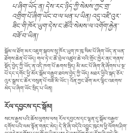
པ་ཞིག་ཡོད་ན། དེས་རང་ཉིད་ཀྱི་སེམས་ཀྱང་གྲ་
འགྲིག་པོ་ཞིག་ཡོང་བ་ལ་ཕན་པ་ཡིན། འདུ་འཛི་འུར་
ཟིང་གི་ཁོར་ཡུག་དེས་ང་ཚོའི་སེམས་ལ་འགོག་རྐྱེན་
བཟོ་བ་ཡིན།
སྒོམ་ལ་ཐོག་མར་འཇུག་སྐབས་སུ་ཁོར་ཡུག་ཁ་ཁུ་སིམ་པོ་ཞིག་ཡོད་ན་ཕན་
ཐོགས་ཆེན་པོ་ཡོད། གལ་ཏེ་ང་ཚོ་བྲེལ་འཚུབ་ཆེ་བའི་གྲོང་ཁྱེར་ནང་གནས་
སྡོད་བྱེད་ཀྱི་ཡོད་ན་འདི་ཁག་པོ་ཆགས་སྲིད། མི་མང་པོ་ཞིག་ནི་ཞོགས་པ་སྔ་
པོ་དང་དགོང་ཕྱི་མོར་སྒོམ་བརྒྱབ་ཐབས་བྱེད་ཀྱི་ཡོད། མཐར་ཕྱིའི་སྐད་ཅོར་
འུར་སྒྲས་ང་ཚོར་བསུན་པོ་བཟོ་མི་ཡོང་། འོན་ཀྱང་ཐོག་མར་ལྷིང་འཇགས་
མེད་པ་ཞིག་ཡོང་སྲིད་པ་ཡིན།
རོལ་དབྱངས་དང་སྒོམ།
སངས་རྒྱས་པའི་ཆོས་ལུགས་ལས། རོལ་དབྱངས་དང་ལྷན་དུ་སྒོམ་བརྒྱབ་
དགོས་པའི་ལམ་སྟོན་གནང་མེད། དེ་ནི་ཞི་བདེའི་འབྱུང་ཁུངས་ཕྱི་ལོགས་ཤིག་