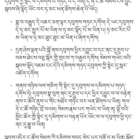
དབུགས་ཀྱི་སྟེང་ལ་དམིགས་པ་གཏད་པ་དེ་ཡིན། དེ་ནི་ང་ཚོ་སེམས་ངལ་བྱུང་
སྐབས་ཞི་ལྷོད་ཡོང་བར་ཧ་ཅང་ཕན་ཐོགས་ཆེན་པོ་ཡོད།
སྣ་བ་བརྒྱུད་དེ་འཆར་ཅན་ལྟར་དབུགས་གཏང་དགོས། དེ་ཡང་དབུགས་
དེ་ཧ་ཅང་མྱུར་པོ་མ་ཡིན་ལ་ཧ་ཅང་ལྷོད་པོ་མ་ཡིན་པ། ཧ་ཅང་རིང་པོ་
མ་ཡིན་ལ་ཧ་ཅང་ཐུང་ཐུང་མ་ཡིན་པ་ཞིག་དགོས།
དྲན་ཤེས་ལྡན་པའི་སྒོ་ནས་དབུགས་ཕྱིར་དབྱུང་བ་དང་ནང་དུ་རྔུབ་པ་
བཅས་ཐེངས་བཅུ་སྐོར་གྱི་གྲངས་ཀ་བརྒྱབ་དགོས། སེམས་གཡེང་བའི་
སྐབས་ལྷོད་འཇམ་ངང་དེའི་དམིགས་གཏད་དབུགས་ཀྱི་སྟེང་དུ་སླར་
འཇོག་དགོས།
གནས་གཉིས་ལས་གཅིག་གི་སྟེང་དུ་དབུགས་ལ་དམིགས་པ་གཏད་
དགོས་ཏེ། དབུགས་སྣ་བུག་ནང་དུ་རྔུབ་པ་དང་ཕྱིར་དབྱུང་བ་ལ་བརྟེན་
ནས་ང་ཚོའི་ནུས་པ་གོང་མཐོར་གཏོང་བར་ཕན་ཐོགས་པ་ཡིན། གལ་
ཏེ་ང་ཚོ་གཉིད་བྲོ་བའམ། སེམས་རྣམ་པར་གཡེང་བ་ཡིན་ན། ལྟོ་བའི་
མྱོང་ཚོར་གྱི་སྟེང་དུ་དམིགས་པ་བརྟན་པོར་ཡོང་བ་ལ་དབུགས་ཕྱི་དང་
ནང་དུ་རྒྱུ་བ་ཡིན།
སྐབས་འདིར་ང་ཚོས་སེམས་ཀྱི་དམིགས་གཏད་མེད་པར་བཟོ་བ་མ་ཡིན། སྒོམ་