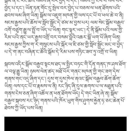
སྒོམ་ནི་ང་རང་ཚོའི་སེམས་ཞི་བར་བྱེད་པ་དང་། སེམས་ཀྱི་ངལ་བ་སེལ་བར་
བྱེད་པ་དང་། ཡོན་ཏན་གོང་དུ་སྤེལ་བར་བྱེད་པ་བཅས་ལ་ཕན་ཐོགས་པའི་
ཐབས་ལམ་ཞིག་ཡིན། སྒོམ་ལ་འཇུག་མཁན་གྱི་ལས་དང་པོ་བ་ཕལ་ཆེ་བ་ནི།
སངས་རྒྱས་པའི་ཆོས་ལ་སློབ་སྦྱོང་དེ་ཙམ་མ་བྱས་པར། ལམ་སེང་སྒོམ་བརྒྱབ་
འགོ་བཙུག་རྒྱུ་ལ་སྤྲོ་བ་ཡོད་པ་ཡིན། གང་ལྟར་ཡང་། དེ་ནི་སྒོམ་པའི་ལམ་གྱི་
རིམ་པའི་ནང་ཡར་རྒྱས་འགྲོ་བར་བསམ་བློའི་འཆར་སྒོ་ཡག་པོ་ཞིག་ཡིན།
སངས་རྒྱས་ཀྱིས་ག་རེ་གསུངས་པའི་སྐོར་ལ་ཇི་ཙམ་གྱི་སློབ་སྦྱོང་མང་བ་བྱེད་
པ་དེ་ག་ནང་བཞིན་ང་ཚོའི་སྒོམ་དེ་རིམ་པས་གཏིང་ཟབ་ཏུ་འགྲོ་བ་ཡིན།
སྐབས་འདིར་སྒོམ་བརྒྱབ་སྟངས་ཐད་ལ་སྤྱིར་བཏང་གི་དོན་གནད་ཁ་ཤས་ཐོག་
ལ་བལྟ་རྒྱུ་ཡིན། ཉམས་ལེན་ཚད་མཐོ་པོར་གནང་མཁན་གྱི་གང་ཟག་དེས་
གནས་གང་འདྲ་ཞིག་དང་། དུས་ག་དུས་ཁེལ་ནའང་སྒོམ་བརྒྱབ་ཆོག་ཆོག་
ཡིན། ལས་དང་པོ་བ་རྣམས་ལ་ནི། རང་ཉིད་ཞི་དུལ་ཆགས་པ་ལ་མཐུན་པའི་
གནས་ངེས་ཅན་ཞིག་འཚོལ་ན་ཕན་ཐོགས་ཡོད། དེ་གང་ཡིན་ཞེ་ན། སྒོམ་
བརྒྱབ་སྐབས་རང་ཉིད་གནས་པའི་ཁོར་ཡུག་གིས་ཤུགས་རྐྱེན་ཧ་ཅང་ཆེན་པོ་
ཐེབས་ཀྱི་ཡོད་པས་ཡིན།