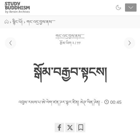
Close
Study
Buddhism
Home
›
སྙིང་པོ།
›
གང་འདྲ་བྱས་ནས་་་་
གང་འདྲ་བྱས་ནས་་་་
རྩོམ་ཡིག ༢ / ༡༡
སྒོམ་བརྒྱབ་སྟངས།
འབུམ་རམས་པ་ཨེ་ལེག་ཛན་ཌར་བྷར་ཛིན།
མེཊ་ལིན་ཌེན།
00:45
Share
Bookmark