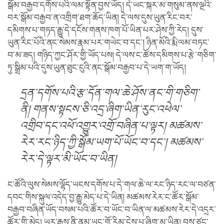
སྒོམ་བརྒྱབ་དགོས་པའི་ལམ་སྟོན་བྱས་ཡོད། དེ་ཡང་སྐར་མ་གསུམ་ནས་ལྔའི་
བར་སྒོམ་བརྒྱབ་ན་འགྲིག་ཐག་ཆོད་ཡིན། དེ་ལས་དུས་ཡུན་རིང་བར་
དམིགས་པ་གཏད་རྒྱུ་དེ་དངོས་གནས་ཁག་པོ་ཡིན་པར་ཤེས་ཀྱི་རེད། དུས་
ཡུན་རིང་པོའི་ནང་སེམས་རྣམ་པར་གཡེང་བ་དང་། ཉིན་མོའི་རྨི་ལམ་བཏང་
བ་མ་ཟད། གཉིད་ཀྱང་ཤོར་གྱི་ཡོད་པས། དེ་ལས་ང་ཚོས་དམིགས་པ་རྩེ་གཅིག་
ཏུ་སྒྲིམ་པའི་དུས་ཡུན་ཐུང་ངུའི་ནང་སྒོམ་བརྒྱབ་པ་དེ་ཡག་ག་ཡོད།
དྲན་དགོས་པའི་རྩ་དོན་གལ་ཆེ་ཤོས་ནང་གི་གཅིག་
ནི། གནས་སྟངས་ཅི་འདྲ་ཞིག་ཡིན་རུང་འཕེལ་
འགྲིབ་དང་འཕོ་འགྱུར་འགྲོ་བཞིན་པ་ལྟར། མཚམས་
རེར་རང་ཉིད་ཀྱི་སྒོམ་ཡག་པོ་ཡོང་བ་དང་། མཚམས་
རེར་དེ་ལྟར་མི་ཡོང་བ་ཡིན།
ང་ཚོའི་ལུས་སེམས་ལྷོད་ཡངས་དགོས་པ་དེ་གལ་ཆེ་ལ་རང་ཉིད་རང་ལ་བཙན་
དབང་གིས་སྐུལ་འདེད་བྱ་རྒྱུ་མེད་པ་དེ་ཡིན། མཚམས་རེར་ང་ཚོར་སྒོམ་
བརྒྱབ་བཞིན་ཡོད་བསམ་པའི་ཚོར་བ་ཡོང་བ་ཡིན་ལ་མཚམས་རེར་དེ་འདྲར་
ཚོར་གྱི་མེད། ཡར་རྒྱས་ནི་ནམ་ཡང་གོ་རིམ་ངེས་པ་ཞིག་མ་ཡིན། བྱས་ཙང་