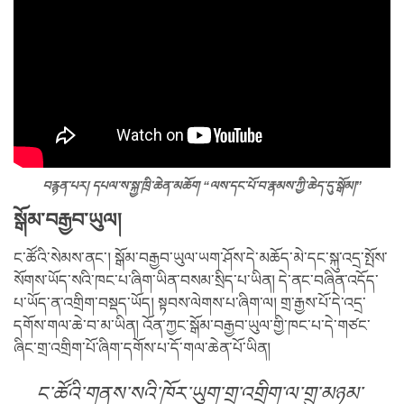
བརྙན་པར། དཔལ་ས་སྐྱ་ཁྲི་ཆེན་མཆོག “ལས་དང་པོ་བ་རྣམས་ཀྱི་ཆེད་དུ་སྒོམ།”
སྒོམ་བརྒྱབ་ཡུལ།
ང་ཚོའི་སེམས་ནང་། སྒོམ་བརྒྱབ་ཡུལ་ཡག་ཤོས་དེ་མཆོད་མེ་དང་སྐུ་འདྲ་སྤོས་
སོགས་ཡོད་སའི་ཁང་པ་ཞིག་ཡིན་བསམ་སྲིད་པ་ཡིན། དེ་ནང་བཞིན་འདོད་
པ་ཡོད་ན་འགྲིག་བསྡད་ཡོད། སྟབས་ལེགས་པ་ཞིག་ལ། གྲ་རྒྱས་པོ་དེ་འདྲ་
དགོས་གལ་ཆེ་བ་མ་ཡིན། འོན་ཀྱང་སྒོམ་བརྒྱབ་ཡུལ་གྱི་ཁང་པ་དེ་གཙང་
ཞིང་གྲ་འགྲིག་པོ་ཞིག་དགོས་པ་དོ་གལ་ཆེན་པོ་ཡིན།
ང་ཚོའི་གནས་སའི་ཁོར་ཡུག་གྲ་འགྲིག་ལ་གྲུ་མཉམ་