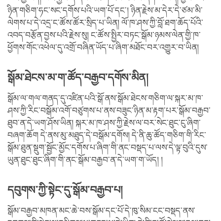
ཉིན་གཅིག་ཧང་སང་དགོས་པའི་ཡག་པོ་དང་། ཉིན་རྗེས་མ་དེར་དེ་ཙམ་མི་
ལེགས་པ་དེ་འདྲ་ང་ཚོས་ཚོར་སྲིད་པ་ཡིན། ལོ་ཁ་ཤས་ཀྱི་བློ་ཐག་ཆོད་པོའི་
འབད་བརྩོན་བྱས་པའི་རྗེས་སུ། ང་ཚོས་སྤྱིར་བཏང་སྒོམ་ཉམས་ལེན་གྱི་ཁ་
ཕྱོགས་གོང་འཕེལ་དུ་འགྲོ་བཞིན་ཡོད་པ་ཞིག་མཐོང་བར་འགྱུར་བ་ཡིན།
སྒོམ་ཐེངས་མ་ག་ཚོད་བརྒྱབ་དགོས་མིན།
སྒོམ་ལ་གལ་གནད་དུ་འཛིན་པའི་སྒོ་ནས་སྒོམ་ཐེངས་གཅིག་ལ་སྐར་མ་ཁ་
ཤས་ཀྱི་རིང་བསྒོམ་འགོ་བཙུགས་པ་ནས་བཟུང་ཉིན་མ་རྟག་པར་སྒོམ་བརྒྱབ་
ཐུབ་ན་དེ་ཡག་ཤོས་ཡིན། སྐར་མ་ཁ་ཤས་ཀྱི་རྗེས་ལ་བར་སེང་ཐུང་ངུ་ཞིག་
བཞག་ཆོག དེ་ནས་མུ་མཐུད་དེ་བསྒོམ་དགོས། དེ་ནི་ཆུ་ཚོད་གཅིག་གི་རིང་
སྒོམ་ཐུན་སྡུག་སྦྱོང་མྱོང་དགོས་པ་ཞིག་གི་ནང་བསྡད་པ་ལས་དེ་ལྟ་བུའི་དུས་
ཡུན་ཐུང་ཐུང་ཞིག་གི་ནང་སྒོམ་བརྒྱབ་ན་དེ་ཡག་ག་ཡོད། །
དབུགས་ཀྱི་སྟེང་དུ་སྒོམ་བརྒྱབ་པ།
སྒོམ་བརྒྱབ་མཁན་མང་ཆེ་བས་སྒོམ་དང་པོ་དེ་ཁུ་སིམ་ངང་བསྡད་ནས་