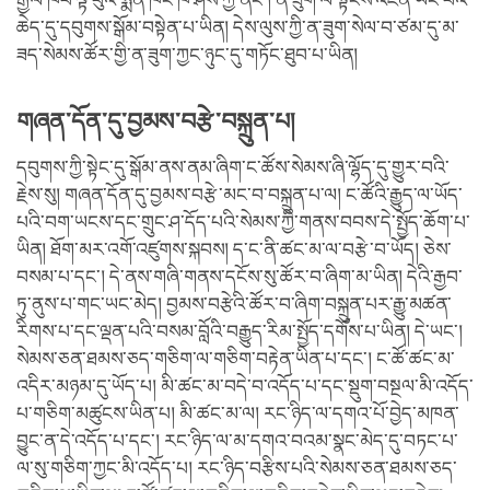
རྒྱལ་ཁབ་ལྟ་བུའི་སྨན་ཁང་ཁ་ཤས་ཀྱི་ནང་། ན་ཟུག་ལ་སྟངས་འཛིན་ཡོང་བའི་
ཆེད་དུ་དབུགས་སྒོམ་བསྟེན་པ་ཡིན། དེས་ལུས་ཀྱི་ན་ཟུག་སེལ་བ་ཙམ་དུ་མ་
ཟད་སེམས་ཚོར་གྱི་ན་ཟུག་ཀྱང་ཉུང་དུ་གཏོང་ཐུབ་པ་ཡིན།
གཞན་དོན་དུ་བྱམས་བརྩེ་བསྐྲུན་པ།
དབུགས་ཀྱི་སྟེང་དུ་སྒོམ་ནས་ནམ་ཞིག་ང་ཚོས་སེམས་ཞི་ལྷོད་དུ་གྱུར་བའི་
རྗེས་སུ། གཞན་དོན་དུ་བྱམས་བརྩེ་མང་བ་བསྐྲུན་པ་ལ། ང་ཚོའི་རྒྱུད་ལ་ཡོད་
པའི་བག་ཡངས་དང་གྲུང་ཤ་དོད་པའི་སེམས་ཀྱི་གནས་བབས་དེ་སྤྱོད་ཆོག་པ་
ཡིན། ཐོག་མར་འགོ་འཛུགས་སྐབས། ད་ང་ནི་ཚང་མ་ལ་བརྩེ་བ་ཡོད། ཅེས་
བསམ་པ་དང་། དེ་ནས་གཞི་གནས་དངོས་སུ་ཚོར་བ་ཞིག་མ་ཡིན། དེའི་རྒྱབ་
ཏུ་ནུས་པ་གང་ཡང་མེད། བྱམས་བརྩེའི་ཚོར་བ་ཞིག་བསྐྲུན་པར་རྒྱུ་མཚན་
རིགས་པ་དང་ལྡན་པའི་བསམ་བློའི་བརྒྱུད་རིམ་སྤྱོད་དགོས་པ་ཡིན། དེ་ཡང་།
སེམས་ཅན་ཐམས་ཅད་གཅིག་ལ་གཅིག་བརྟེན་ཡིན་པ་དང་། ང་ཚོ་ཚང་མ་
འདིར་མཉམ་དུ་ཡོད་པ། མི་ཚང་མ་བདེ་བ་འདོད་པ་དང་སྡུག་བསྔལ་མི་འདོད་
པ་གཅིག་མཚུངས་ཡིན་པ། མི་ཚང་མ་ལ། རང་ཉིད་ལ་དགའ་པོ་བྱེད་མཁན་
བྱུང་ན་དེ་འདོད་པ་དང་། རང་ཉིད་ལ་མ་དགའ་བའམ་སྣང་མེད་དུ་བཏང་པ་
ལ་སུ་གཅིག་ཀྱང་མི་འདོད་པ། རང་ཉིད་བརྩིས་པའི་སེམས་ཅན་ཐམས་ཅད་