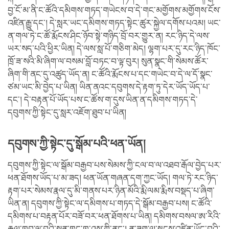
བྱ་ངོ་མ་ནི་ང་ཚོའི་དམིགས་གཏད་གཡེངས་བ་དེ་གང་མགྱོགས་མགྱོགས་ངོས་
འཛིན་རྒྱུ་དང་། དེ་སླར་ཡང་དམིགས་གཏད་སྟེང་ཚུར་སྐྱེལ་དགོས་པའམ། ཡང་
ན་གལ་ཏེ་ང་ཚོ་རྨོངས་ཤིང་ཉོབ་སྟེ་གཉིད་བྲོ་བར་གྱུར་ན། རང་ཉིད་དེ་ལས་
ཡར་སད་པའི་ཕྱིར་ཡིན། དེ་ལས་སླ་པོ་གཅིག་མེད། ལྷག་པར་དུ་རང་ཉིད་ཁོང་
ཁྲོ་ཟ་སའི་མི་ཞིག་ལ་བསམ་བློ་བཏང་བ་ལྟ་བུར། སུན་སྣང་གི་སེམས་ཚོར་
ཞིག་གི་ནང་དུ་འཚུད་ཡོད་ན། ང་ཚོའི་རྨོངས་པ་དང་གཡེང་བ་དེ་ལ་དོ་སྣང་
ཙམ་ཡང་མི་བྱེད་པ་ཡིན། ཡིན་ནའང་དབུགས་དེ་རྟག་ཏུ་དེར་ཡོད་ཡོད་པ་
དང་། དེ་བརྟན་པོ་ཡོད་པས་ང་ཚོས་ག་དུས་ཡིན་ན་དམིགས་གཏད་དེ་
དབུགས་ཀྱི་སྟེང་དུ་སླར་འཇོག་ཐུབ་པ་ཡིན།
དབུགས་ཀྱི་སྟེང་དུ་སྒོམ་པའི་ཕན་ཡོན།
དབུགས་ཀྱི་སྟེང་ལ་སྒོམ་བརྒྱབ་པས་སེམས་ཀྱི་ངལ་བ་ལ་འཐབ་རྒོལ་བྱེད་པར་
ཕན་ཐོགས་ཡོད་པ་མ་ཟད། ཕན་ཡོན་གཞན་དག་ཀྱང་ཡོད། གལ་ཏེ་རང་ཉིད་
རྟག་པར་སེམས་རྣལ་དུ་མི་གནས་པར་ཉིན་མོའི་རྨི་ལམ་རྨིས་བསྡད་པ་ཞིག་
ཡིན་ན། དབུགས་ཀྱི་སྟེང་ལ་དམིགས་པ་གཏད་དེ་སྒོམ་བརྒྱབ་པས། ང་ཚོའི་
དམིགས་པ་བརྟན་པོར་བཟོ་བར་ཕན་ཐོགས་པ་ཡིན། དམིགས་བསལ་ཨ་རིའི་