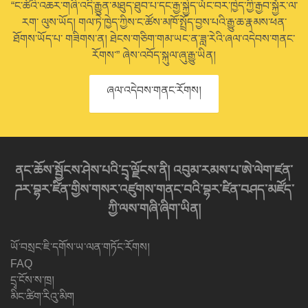
“ང་ཚོའི་འཆར་གཞི་འདི་རྒྱུན་མཐུད་ཐུབ་པ་དང་རྒྱ་སྐྱེད་ཡོང་བར་ཁྱེད་ཀྱི་རྒྱབ་སྐྱོར་ལ་
རག་ ལུས་ཡོད། གལ་ཏེ་ཁྱེད་ཀྱིས་ང་ཚོས་མཁོ་སྤྲོད་བྱས་པའི་རྒྱུ་ཆ་རྣམས་ཕན་
ཐོགས་ཡོད་པ་ གཟིགས་ན། ཐེངས་གཅིག་གམ་ཡང་ན་ཟླ་རེའི་ཞལ་འདེབས་གནང་
རོགས་” ཞེས་འབོད་སྐུལ་ཞུ་རྒྱུ་ཡིན།
ཞལ་འདེབས་གནང་རོགས།
ནང་ཆོས་སྦྱོངས་ཤེས་པའི་དྲྭ་ལྗོངས་ནི། འབུམ་རམས་པ་ཨེ་ལེག་ཛན་
ཌར་བྷར་ཛིན་གྱིས་གསར་འཛུགས་གནང་བའི་བྷར་ཛིན་བཤད་མཛོད་
ཀྱི་ལས་གཞི་ཞིག་ཡིན།
ཡོ་བསྲང་ཇི་དགོས་ཡ་ལན་གཏོང་རོགས།
FAQ
དྲྭ་ངོས་ས་ཁྲ།
མིང་ཚིག་རིའུ་མིག