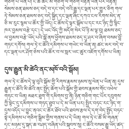
གཅིག་པ་ཡིན་པ། ང་ཚོ་ཚང་མ་གཅིག་ལ་གཅིག་བརྟེན་ཡིན་པར་བརྟེན།
སེམས་ཅན་ཐམས་ཅད་བདེ་བ་དང་བདེ་བའི་རྒྱུ་དང་ལྡན་པར་གྱུར་ཅིག གལ་
ཏེ་སེམས་ཅན་ཐམས་ཅད་བདེ་སྐྱིད་དང་ལྡན་ཞིང་དཀའ་ངལ་རིགས་མེད་ན་
ཅི་མ་རུང་སྙམ་པ་ཚོར་གྱི་ཡོད། ང་ཚོས་དེ་ལྟར་སྒོམ་པ་དང་རང་ཉིད་ཀྱི་སྙིང་
ཁར་བྱམས་བརྩེ་དང་། དེ་ཡང་འོད་ཀྱི་མདོག་སེར་པོ་ཉི་མ་ལྟ་བུ། ཐམས་ཅད་
ལ་བྱམས་བརྩེ་ཡོད་པའི་སྒོ་ནས་ཕྱོགས་ཐམས་ཅད་དུ་ཤར་བ་ཞིག་བསམ་བློ་
གཏང་དགོས། གལ་ཏེ་ང་ཚོའི་དམིགས་པ་གཡེང་བ་ཡིན་ན། ཚང་མར་བདེ་བ་
དང་ལྡན་པར་ཤོག་ཅེས་པའི་ཚོར་བ་ལ་སླར་ཡང་ཚུར་འཇོག་དགོས་པ་ཡིན།
དུས་རྒྱུན་མི་ཚེའི་ནང་མཁོ་བའི་སྒོམ།
གལ་ཏེ་ང་ཚོས་དེ་ལྟ་བུའི་སྒོམ་གྱི་རིགས་རྣམས་ཉམས་སུ་ལེན་པ་ཡིན་ན། དུས་
རྒྱུན་ང་ཚོའི་མི་ཚེའི་ནང་སྤྱོད་ཆོག་པའི་སྒོམ་གྱི་ཐབས་རྣམས་གོང་འཕེལ་
གཏང་བ་ཡིན། མཐར་ཐུག་གི་དམིགས་བྱ་ནི། ཉིན་གཅིག་གང་པོར་དབུགས་
ཀྱི་སྟེང་དུ་དམིགས་པ་གཏད་ཐུབ་པ་དེ་མ་ཡིན་པར། སྤྱིར་བཏང་རང་ཉིད་ག་
དུས་འདོད་པ་བྱུང་ནའང་ང་ཚོར་ཐོབ་པའི་ཐབས་རྩལ་དེ་དག་བེད་སྤྱོད་བཏང་
སྟེ་དམིགས་པ་གཅིག་སྒྲིམ་གྱིས་གནས་པ་དེ་ཡིན། གལ་ཏེ་ང་ཚོ་མི་གཞན་
དང་མཉམ་དུ་སྐད་ཆ་བཤད་བཞིན་པའི་སྐབས་སུ། ང་ཚོའི་བསམ་རྒྱུ་ཡོད་ཚད་