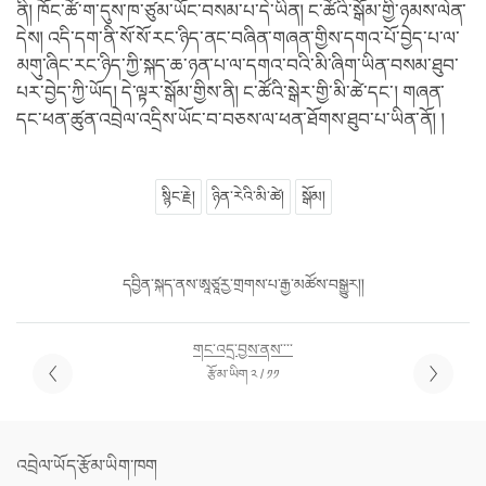
ནི། ཁོང་ཚོ་ག་དུས་ཁ་ཙུམ་ཡོང་བསམ་པ་དེ་ཡིན། ང་ཚོའི་སྒོམ་གྱི་ཉམས་ལེན་
དེས། འདི་དག་ནི་སོ་སོ་རང་ཉིད་ནང་བཞིན་གཞན་གྱིས་དགའ་པོ་བྱེད་པ་ལ་
མགུ་ཞིང་རང་ཉིད་ཀྱི་སྐད་ཆ་ཉན་པ་ལ་དགའ་བའི་མི་ཞིག་ཡིན་བསམ་ཐུབ་
པར་བྱེད་ཀྱི་ཡོད། དེ་ལྟར་སྒོམ་གྱིས་ནི། ང་ཚོའི་སྒེར་གྱི་མི་ཚེ་དང་། གཞན་
དང་ཕན་ཚུན་འབྲེལ་འདྲིས་ཡོང་བ་བཅས་ལ་ཕན་ཐོགས་ཐུབ་པ་ཡིན་ནོ། །
སྙིང་རྗེ།
ཉིན་རེའི་མི་ཚེ།
སྒོམ།
དབྱིན་སྐད་ནས་ཨཱཙཱརྱ་གྲགས་པ་རྒྱ་མཚོས་བསྒྱུར།།
གང་འདྲ་བྱས་ནས་་་་
རྩོམ་ཡིག ༢ / ༡༡
འབྲེལ་ཡོད་རྩོམ་ཡིག་ཁག