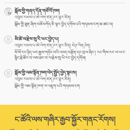
སྒོམ་གྱི་གནད་དོན་གཙོ་བོ་ཁག
འབུམ་རམས་པ་ཨེ་ལེག་ཛན་ཌར་བྷར་ཛིན།
སྒོམ་གྱི་ཐུན་ཞིག་བཟོ་བཀོད་ཇི་ལྟར་བྱེད་དགོས་པའི་གདམས་ངག་ཆ་ཚང་བ།
མི་ཚེ་ལ་རྗེས་སུ་རི་ཡང་བྱེད་པ།
འབུམ་རམས་པ་ཨེ་ལེག་ཛན་ཌར་བྷར་ཛིན། མེཊ་ལིན་ཌེན།
སོ་སོ་རང་ཉིད་ཡར་རྒྱས་གཏོང་བའི་འབད་བརྩོན་དང་བྲལ་ཞིང་། རང་གིས་རང་ལ་ཡ་ང་
སྙིང་རྗེ་ཚོར་བ་ལས་ཐར་བ་ལ་རྗེས་སུ་ཡི་རང་བྱེད་དགོས།
སྒོམ་གྱི་ལམ་སྟོན་ཁག་བེད་སྤྱོད་བྱེད་སྟངས།
འབུམ་རམས་པ་ཨེ་ལེག་ཛན་ཌར་བྷར་ཛིན།
སྒོམ་གྱི་ལམ་སྟོན་ཁག་ལ་འཇུག་པའི་གདམས་ངག
ང་ཚོའི་ལས་གཞིར་རྒྱབ་སྐྱོར་གནང་རོགས།