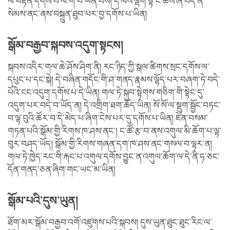
ལ་བརྟེན་དགོས་པ་ལ་གོ་བ་ཡིན་པས། དེ་ལས་ལྡོག་སྟེ་ང་ཚོས་ཞི་བདེ་ནི་
སེམས་ནང་ནས་བསྐྲུན་ཐུབ་པར་བྱ་དགོས་པ་ཡིན།
སྒོམ་བརྒྱབ་སྐབས་འདུག་སྟངས།
སྐབས་འདིར་གལ་ཆེ་ཤོས་ཤིག་ནི། རང་ཉིད་ཀྱི་སྒལ་ཚིགས་སྲང་དགོས་ལ་
དཔུང་པ་དང་སྐེ། དེ་བཞིན་གདོང་གི་ཤ་གནད་རྣམས་ལྷོད་པར་བཞག་ཏེ་བདེ་
པོའི་ངང་འདུག་དགོས་པ་དེ་ཡིན། གལ་ཏེ་སྐུབ་སྟེགས་གཅིག་གི་སྟེང་དུ་
འདུག་པར་བདེ་བ་ཡོད་ན། དེ་འགྲིག་ཐག་ཆོད་ཡིན། སོ་སོ་ལ་སྡུག་སྦྱོང་བཏང་
བ་ལྟ་བུའི་ཚོར་བ་དེ་མེད་པ་ཞིག་ངེས་པར་དུ་དགོས་པ་ཡིན། ཛེན་བསམ་
གཏན་པའི་སྒོམ་གྱི་རིགས་ཁ་ཤས་ནང་། ང་ཚོ་རྩ་བ་ནས་འགུལ་མི་ཆོག་པ་ལྟ་
བུར་བཤད་ཡོད། སྒོམ་གྱི་རིགས་གཞན་དག་ཁ་ཤས་ནང་གསལ་བ་ལྟར་ན།
གལ་ཏེ་ཁྱེད་རང་གི་རྐང་པ་འགུལ་དགོས་བྱུང་ན་འགུལ་ཆོག་ལ་དེ་ནི་ཧ་ཅང་
དོན་གནད་ཅན་ཞིག་གང་ཡང་མ་ཡིན།
སྒོམ་པའི་དུས་ཡུན།
ཐོག་མར་སྒོམ་བརྒྱབ་འགོ་འཛུགས་པའི་སྐབས། དུས་ཡུན་ཐུང་ཐུང་རིང་ལ་