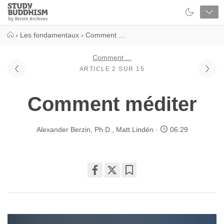
Close
Study
Buddhism
Home
›
Les fondamentaux
›
Comment ...
Comment ...
ARTICLE 2 SUR 15
Comment méditer
Alexander Berzin, Ph.D.
,
Matt Lindén
06:29
Share
Bookmark
on
facebook