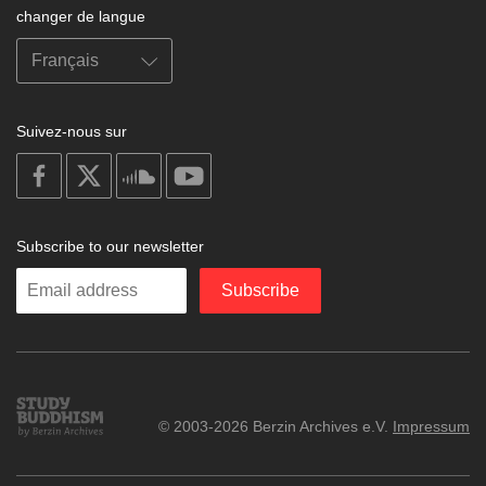
changer de langue
Suivez-nous sur
on
on
on
on
facebook
X
soundcloud
youtube
Subscribe to our newsletter
Enter
Subscribe
your
email
Study
© 2003-2026 Berzin Archives e.V.
Impressum
Buddhism
Home