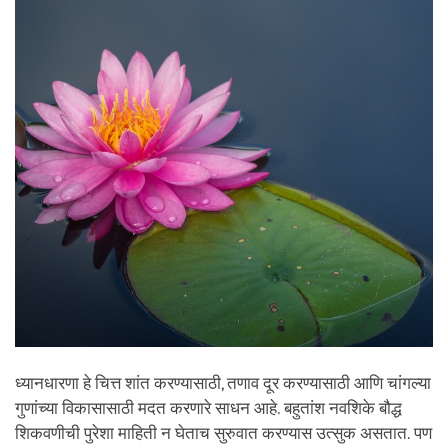
ध्यानधारणा हे चित्त शांत करण्यासाठी, तणाव दूर करण्यासाठी आणि चांगल्या
गुणांच्या विकासासाठी मदत करणारे साधन आहे. बहुतांश नवशिके बौद्ध
शिकवणीची पुरेशा माहिती न घेताच सुरुवात करण्यास उत्सुक असतात. पण