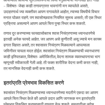
आपल्याला आपल्या सुस्तावलेपणाची किंवा पेंगुळल्याची जाणीवही होत नाही
– विशेषतः जेव्हा काही तणावग्रस्त भावनांनी मन व्यापलेले असते,
उदाहरणार्थ ज्या व्यक्तीवर आपण रागावलेले आहोत, त्याच्या विषयीचे विचार
मनात घोळत राहणे. पण श्वासोच्छवास नियमित सुरूच असतो; ती एक स्थिर
प्रक्रिया असल्याने आपण आपले चित्त पुन्हा स्थिर करू शकतो.
तणाव दूर करण्याच्या फायद्यासोबतच श्वास नियंत्रणाच्या ध्यानधारणेचे
इतरही अनेक फायदे आहेत. जर आपण असे कुणीतरी असू ज्याचे मन कायम
ढगात विहरत असते, तर श्वासावर नियंत्रण मिळवल्याने आपल्याला
जमिनीवर यायला मदत होईल. श्वासांवर नियंत्रण मिळवण्याची ध्यानधारणा
काही इस्पितळात, विशेषतः अमेरिकेतील, वेदना शामक व्यवस्थापनाचा भाग
म्हणूनही स्वीकारली गेली आहे. ती फक्त शारीरिक वेदना कमी करत नाही,
तर मानसिक वेदनाही कमी करू शकते.
इतरांप्रति प्रेमभाव विकसित करणे
श्वासांवर नियंत्रण मिळवण्याच्या ध्यानधारणेच्या मदतीने एकदा का आपण
आपले चित्त स्थिर केले की आपले उदार आणि जागरूक मन इतरांप्रति
प्रेमभाव विकसित करण्यासाठी वापरता येऊ शकते. सुरुवातीला लगेच