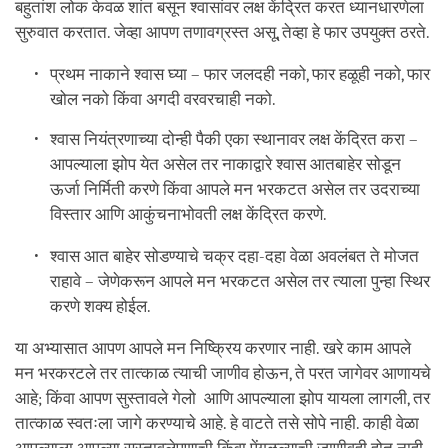
बहुतांश लोक केवळ शांत बसून श्वासांवर लक्ष केंद्रित करत ध्यानधारणेला
सुरुवात करतात. जेव्हा आपण तणावग्रस्त असू, तेव्हा हे फार उपयुक्त ठरते.
प्रथम नाकाने श्वास घ्या – फार जलदही नको, फार हळूही नको, फार
खोल नको किंवा अगदी वरवरचाही नको.
श्वास नियंत्रणाच्या दोन्ही पैकी एका स्थानावर लक्ष केंद्रित करा –
आपल्याला झोप येत असेल तर नाकाद्वारे श्वास आतबाहेर सोडून
ऊर्जा निर्मिती करणे किंवा आपले मन भरकटत असेल तर उदराच्या
विस्तार आणि आकुंचनाभोवती लक्ष केंद्रित करणे.
श्वास आत बाहेर सोडण्याचे चक्र दहा-दहा वेळा अवलंबत ते मोजत
राहावे – जेणेकरून आपले मन भरकटत असेल तर त्याला पुन्हा स्थिर
करणे शक्य होईल.
या अभ्यासात आपण आपले मन निष्क्रिय करणार नाही. खरे काम आपले
मन भरकरटले तर तात्काळ त्याची जाणीव होऊन, ते परत जागेवर आणायचे
आहे; किंवा आपण सुस्तावले गेलो आणि आपल्याला झोप यायला लागली, तर
तात्काळ स्वतःला जागे करण्याचे आहे. हे वाटते तसे सोपे नाही. काही वेळा