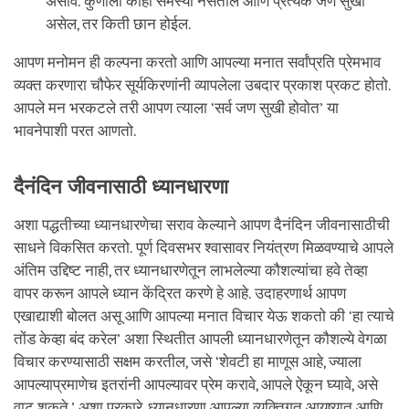
असावे. कुणाला काही समस्या नसतील आणि प्रत्येक जण सुखी
असेल, तर किती छान होईल.
आपण मनोमन ही कल्पना करतो आणि आपल्या मनात सर्वांप्रति प्रेमभाव
व्यक्त करणारा चौफेर सूर्यकिरणांनी व्यापलेला उबदार प्रकाश प्रकट होतो.
आपले मन भरकटले तरी आपण त्याला ‘सर्व जण सुखी होवोत’ या
भावनेपाशी परत आणतो.
दैनंदिन जीवनासाठी ध्यानधारणा
अशा पद्धतीच्या ध्यानधारणेचा सराव केल्याने आपण दैनंदिन जीवनासाठीची
साधने विकसित करतो. पूर्ण दिवसभर श्वासावर नियंत्रण मिळवण्याचे आपले
अंतिम उद्दिष्ट नाही, तर ध्यानधारणेतून लाभलेल्या कौशल्यांचा हवे तेव्हा
वापर करून आपले ध्यान केंद्रित करणे हे आहे. उदाहरणार्थ आपण
एखाद्याशी बोलत असू आणि आपल्या मनात विचार येऊ शकतो की ‘हा त्याचे
तोंड केव्हा बंद करेल’ अशा स्थितीत आपली ध्यानधारणेतून कौशल्ये वेगळा
विचार करण्यासाठी सक्षम करतील, जसे ‘शेवटी हा माणूस आहे, ज्याला
आपल्याप्रमाणेच इतरांनी आपल्यावर प्रेम करावे, आपले ऐकून घ्यावे, असे
वाटू शकते.’ अशा प्रकारे, ध्यानधारणा आपल्या व्यक्तिगत आयुष्यात आणि