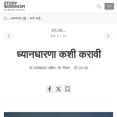
Close
Study
Buddhism
Home
›
आवश्यक मुद्दे
›
कसे आहे...
कसे आहे...
लेख २ / १४
ध्यानधारणा कशी करावी
डॉ.अलेक्झांडर बर्झिन
,
मॅट लिंडन
05:06
Share
Bookmark
on
facebook