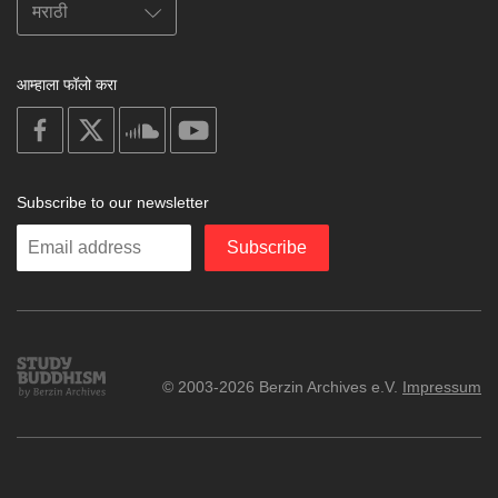
आम्हाला फॉलो करा
on
on
on
on
facebook
X
soundcloud
youtube
Subscribe to our newsletter
Enter
Subscribe
your
email
Study
© 2003-2026 Berzin Archives e.V.
Impressum
Buddhism
Home