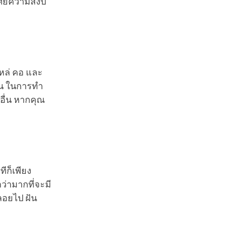
ศัยความสงบ
ไหล่ คอ และ
มาน ในการทำ
ื่น หากคุณ
ีก็เพียง
ว่ามากที่จะมี
งลอยไป ฝัน