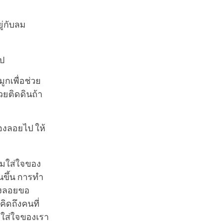
ู่กับลม
ไป
ูกเพื่อช่วย
่วยติดดินถ้า
่องลอยไป ให้
วามใส่ใจของ
นขึ้น การทำ
่องลอยขอ
ิดถึงคนที่
ามใส่ใจของเรา