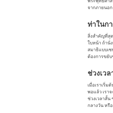
พระพุทธศาส
จากภายนอก 
ท่าในก
สิ่งสำคัญที่
ใบหน้า ถ้านั
สมาธิแบบเซน
ต้องการขยับข
ช่วงเวล
เมื่อเราเริ่
พอแล้ว เราจะ
ช่วงเวลาสั้น
กลางวัน หรื