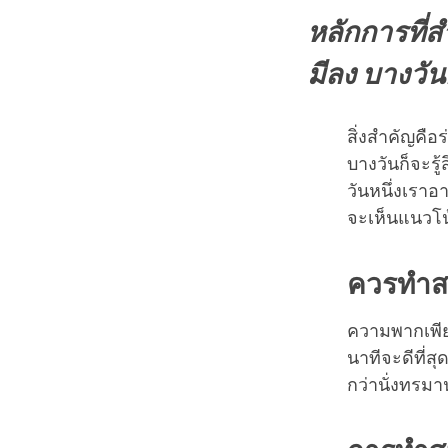
หลักการที่สำ
มีลง บางวั
สิ่งสำคัญคื
บางวันก็จะรู
วันหนึ่งเราอา
จะเห็นแนวโน้
ควรทำส
ความพากเพียร
นาทีจะดีที่ส
กว่านั่งทรมา