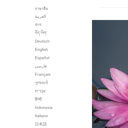
ภาษาอื่น
العربية
বাংলা
བོད་ཡིག་
Deutsch
English
Español
فارسی
Français
ગુજરાતી
हिन्दी
Indonesia
Italiano
日本語