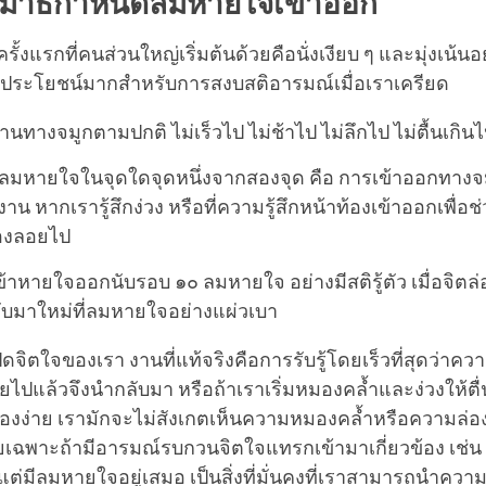
มาธิกําหนดลมหายใจเข้าออก
้งแรกที่คนส่วนใหญ่เริ่มต้นด้วยคือนั่งเงียบ ๆ และมุ่งเน้นอย
ี้มีประโยชน์มากสำหรับการสงบสติอารมณ์เมื่อเราเครียด
นทางจมูกตามปกติ ไม่เร็วไป ไม่ช้าไป ไม่ลึกไป ไม่ตื้นเกิน
นที่ลมหายใจในจุดใดจุดหนึ่งจากสองจุด คือ การเข้าออกทางจม
งงาน หากเรารู้สึกง่วง หรือที่ความรู้สึกหน้าท้องเข้าออกเพื่อช
่องลอยไป
้าหายใจออกนับรอบ ๑๐ ลมหายใจ อย่างมีสติรู้ตัว เมื่อจิตล
ลับมาใหม่ที่ลมหายใจอย่างแผ่วเบา
ด้ปิดจิตใจของเรา งานที่แท้จริงคือการรับรู้โดยเร็วที่สุดว่าค
ยไปแล้วจึงนำกลับมา หรือถ้าเราเริ่มหมองคล้ำและง่วงให้ตื่
่เรื่องง่าย เรามักจะไม่สังเกตเห็นความหมองคล้ำหรือความล
เฉพาะถ้ามีอารมณ์รบกวนจิตใจแทรกเข้ามาเกี่ยวข้อง เช่น ค
แต่มีลมหายใจอยู่เสมอ เป็นสิ่งที่มั่นคงที่เราสามารถนำคว