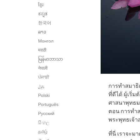
ខ្មែរ
ಕನ್ನಡ
한국어
ລາວ
Монгол
मराठी
မြန်မာဘာသာ
नेपाली
ਪੰਜਾਬੀ
پنجابی
การทำสมาธิเ
ที่ดีได้ ผู้เ
Polski
ศาสนาพุทธมาก
Português
ตอน การทำสมาธ
Русский
พระพุทธเจ้า
සිංහල
தமிழ்
ที่นี่ เราจะม