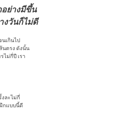
อย่างมีขึ้น
วันก็ไม่ดี
จนเกินไป
้นตรง ดังนั้น
ไม่กี่ปี เรา
งละไม่กี่
ึกแบบนี้ดี