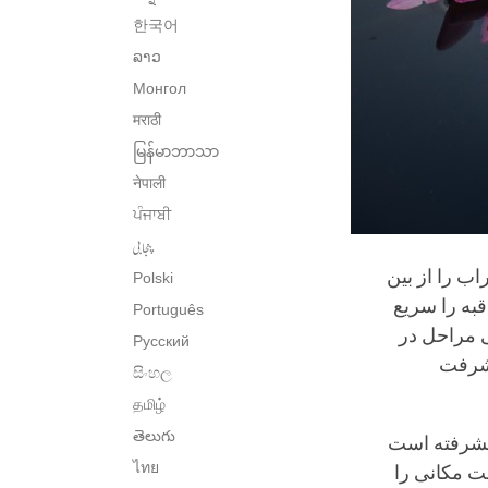
한국어
ລາວ
Монгол
मराठी
မြန်မာဘာသာ
नेपाली
ਪੰਜਾਬੀ
پنجابی
اب را از بین
Polski
قبه را سریع
Português
طی مراحل در
Русский
یشرفت
සිංහල
தமிழ்
తెలుగు
پیشرفته است
ไทย
ست مکانی را