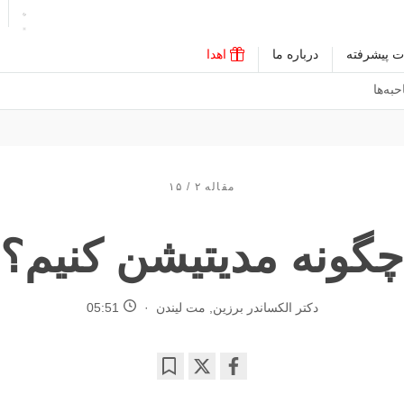
ت پیشرفته
درباره ما
اهدا
به‌ها
مقاله ۲ / ۱۵
چگونه مدیتیشن کنیم؟
دکتر الکساندر برزین
,
مت لیندن
05:51
Bookmark
Share