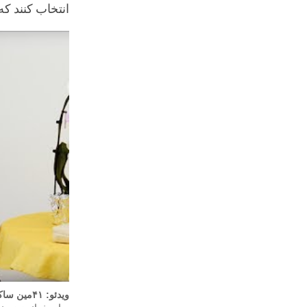
انتخاب کنند که
ویدئو: ۴۱مین ساکیا تریزین ـ «مراقبه برای مبتدیان»