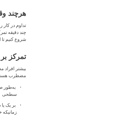
هرچند وق
تداوم در کار ر
چند دقیقه تمر
شروع کنیم تا ا
تمرکز بر
بیشتر افراد م
مضطرب هستیم 
به‌طور طب
سطحی
بر یک یا 
زمانیکه خ