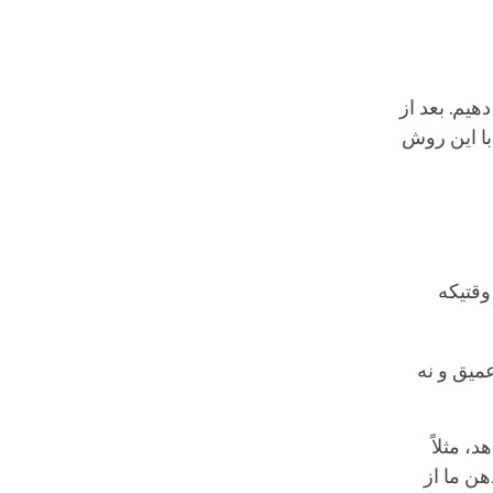
هیم. بعد از
با این روش
وقتیکه
عمیق و نه
، مثلاً
هن ما از