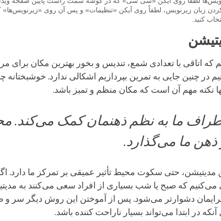
نویس‌ها لطفاً روی آیکن «سی سی» که در گوشه سمت راست پایین صفحه ویدئو
ردن زبان زیرنویس، لطفاً روی آیکن «تنظیمات» و پس آن روی «زیرنویس‌ها» کل
خاب کنید.
تیشن
م که اتاقی با تعدادی شمع، تندیس و بخور بهترین مکان برای مر
هیم در چنین جایی به تمرین بپردازیم اشکالی ندارد. خوشبختانه چ
ها نکته مهم آن است که مکان منظم و تمیز باشد.
راف ما به نظم ذهنمان کمک می‌کند. م
 ذهن ما می‌گذارد.
ن مدیتیشن، حتی سکوت محیط تأثیر عمیقی بر تمرکز ما دارد. اگ
ی‌کنیم که صبح یا شب بسیاری از افراد سعی می‌کنند به مدیتی
 برایمان دشوارتر می‌شود. پس از آموختن این روش دیگر سر و صد
آنکه در ابتدا می‌تواند بسیار ناراحت کننده باشد.