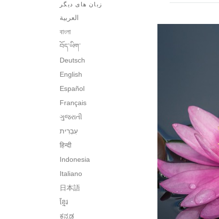
زبان های دیگر
العربية
বাংলা
བོད་ཡིག་
Deutsch
English
Español
Français
ગુજરાતી
עִבְרִית‎
हिन्दी
Indonesia
Italiano
日本語
ខ្មែរ
ಕನ್ನಡ