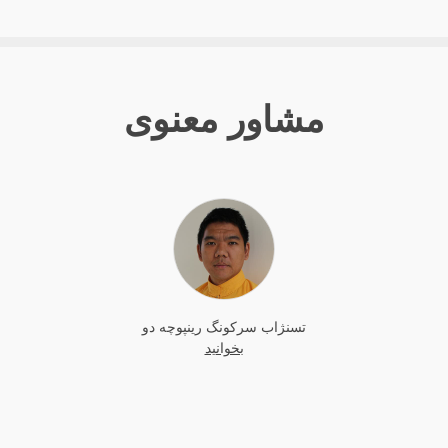
مشاور معنوی
تسنژاب سرکونگ رینپوچه دو
بخوانید