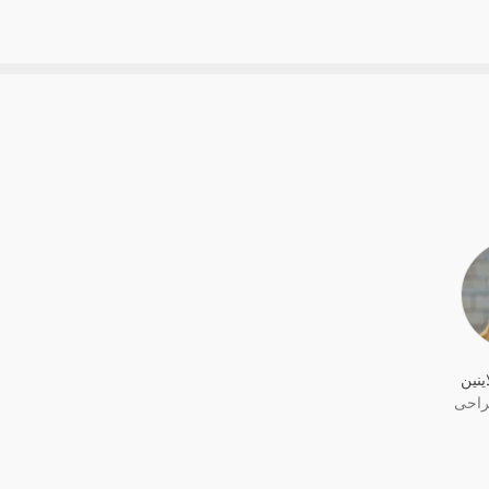
ینین
راحی