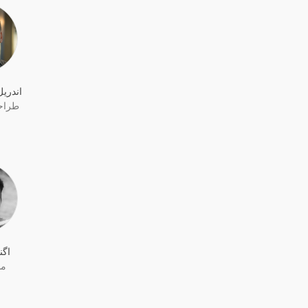
اندری
طراح
اگن
مس