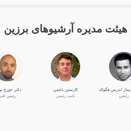
هیئت مدیره آرشیوهای برزین
دیمار اندرس هگوالد
کارستن باچمن
دکتر جورج نوم
رئیس
نایب رئیس
رئیس فنی