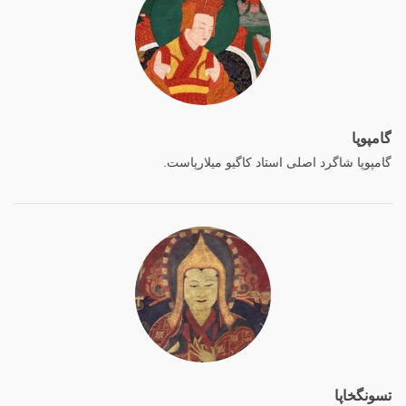
گامپوپا
گامپوپا شاگرد اصلی استاد کاگیو میلارپاست.
تسونگخاپا