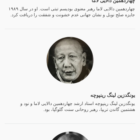
چهاردهمین دالایی لاما
چهاردهمین دالایی لاما رهبر معنوی بودیسم تبتی است. او در سال ۱۹۸۹
جایزه صلح نوبل و نشان جهانی عدم خشونت و شفقت را دریافت کرد.
یونگدزین لینگ رینپوچه
یونگدزین لینگ رینپوچه استاد ارشد چهاردهمین دالایی لاما و نود و
هشتمین گاندن تریپا، رهبر روحانی سنت گلوگپا، بود.