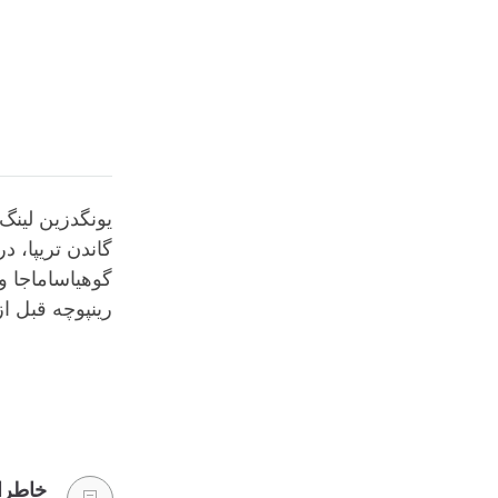
گاندن تریپا، د
گوهیاساماجا و
رینپوچه قبل از 
خاطرات