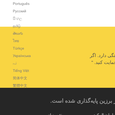
Português
Русский
සිංහල
தமிழ்
తెలుగు
ไทย
Türkçe
ی دارد. اگر
Українська
مایت کنید. "
اُردو
Tiếng Việt
简体中文
繁體中文
 برزین پایه‌گذاری شده است.
ا را دنبال کنید
تغییر زبان