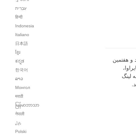
עִבְרִית‎
हिन्दी
Indonesia
Italiano
日本語
ខ្មែរ
ا و نود و هفتمین
ಕನ್ನಡ
راوا،
한국어
 لینگ
ລາວ
.
Монгол
मराठी
မြန်မာဘာသာ
नेपाली
پنجابی
Polski