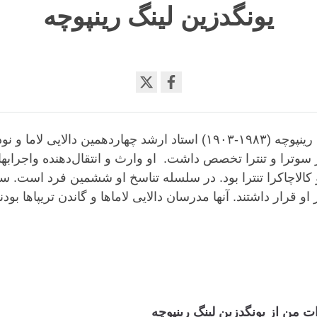
یونگدزین لینگ رینپوچه
Share
on
facebook
یونگدزین لینگ رینپوچه (۱۹۸۳-۱۹۰۳) استاد ارشد چهاردهمین دالایی لام
ر سوترا و تنترا تخصص داشت. او وارث و انتقال‌دهنده واجرابهای
 کالاچاکرا تنترا بود. در سلسله تناسخ او ششمین فرد است. سه
او قرار داشتند. آنها مدرسان دالایی لاماها و گاندن تریپاها بودند
 من از یونگدزین لینگ رینپوچه