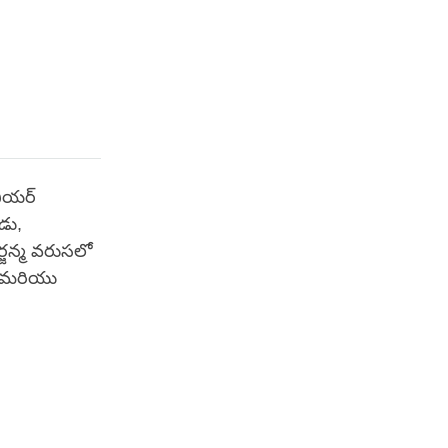
నియర్
డు,
్జన్మ వరుసలో
ు మరియు