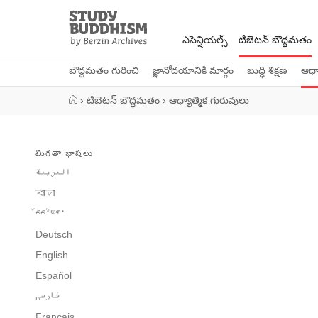
Close
Study
Buddhism
ఎసెన్షియల్స్
టిబెటన్ బౌద్ధమతం
Home
బౌద్ధమతం గురించి
జ్ఞానోదయానికి మార్గం
బుద్ధి శిక్షణ
ఆధ్య
›
టిబెటన్ బౌద్ధమతం
›
ఆధ్యాత్మిక గురువులు
మిగతా భాషలు
العربية
বাংলা
བོད་ཡིག་
Deutsch
English
Español
فارسی
Français