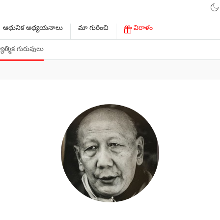
ఆధునిక అధ్యయనాలు
మా గురించి
విరాళం
ాత్మిక గురువులు