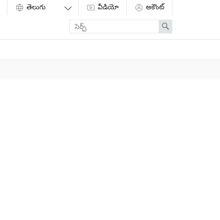
వీడియో
అకౌంట్
Enter
Search
search
term