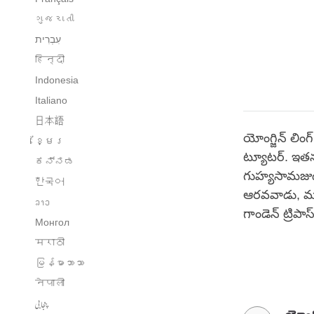
ગુજરાતી
हिन्दी
Indonesia
Italiano
日本語
యోంగ్జిన్ లిం
ខ្មែរ
ట్యూటర్. ఇతన
ಕನ್ನಡ
గుహ్యసామజుడు
한국어
ఆరవవాడు, ము
ລາວ
గాండెన్ ట్రిప
Монгол
मराठी
မြန်မာဘာသာ
नेपाली
پنجابی