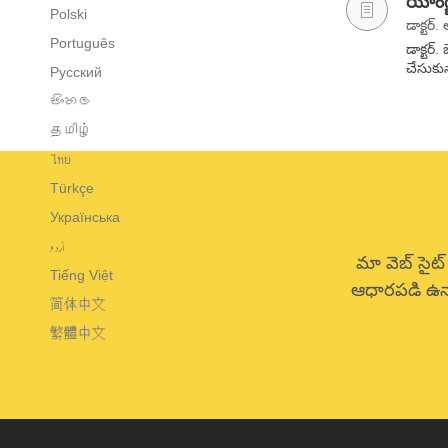
యోంగ్
Polski
డాక్టర్. 
Português
డాక్టర్
చేసుకున
Русский
සිංහල
தமிழ்
ไทย
Türkçe
Українська
اُردو
మా వెబ్ సైట్
Tiếng Việt
ఆధారపడి ఉన్
简体中文
繁體中文