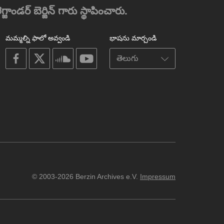
జాండర్ బెర్జిన్ గారు స్థాపించారు.
మమ్మల్ని ఫాలో అవ్వండి
భాషను మార్చండి
on
on
on
on
facebook
X
soundcloud
youtube
© 2003-2026 Berzin Archives e.V.
Impressum