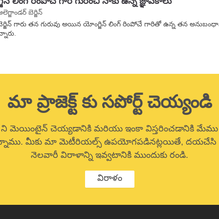
జిన్ లింగ్ రింపోచే గారి గురించి నాకు ఉన్న జ్ఞాపకాలు
అలెగ్జాండర్ బెర్జిన్
. బెర్జిన్ గారు తన గురువు అయిన యోంగ్జిన్ లింగ్ రింపోచే గారితో ఉన్న తన అనుబంధాన్న
్నారు.
మా ప్రాజెక్ట్ కు సపోర్ట్ చెయ్యండి
 ని మెయింటైన్ చెయ్యడానికి మరియు ఇంకా విస్తరించడానికి మేము 
నాము. మీకు మా మెటీరియల్స్ ఉపయోగపడినట్లయితే, దయచేసి ఒ
నెలవారీ విరాళాన్ని ఇవ్వటానికి ముందుకు రండి.
విరాళం