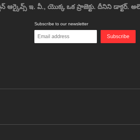
్కైవ్స్ ఇ. వీ., యొక్క ఒక ప్రాజెక్టు. దీనిని డాక్టర్. అలెగ్
Subscribe to our newsletter
Enter
Subscribe
your
email