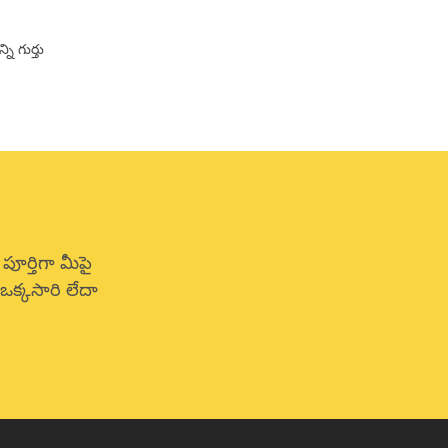
ి గుర్తు
పూర్తిగా మీపై
క్కసారి లేదా