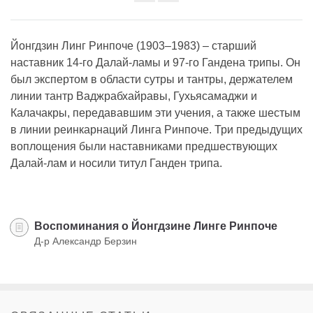
Share
on
facebook
Йонгдзин Линг Ринпоче (1903–1983) – старший
наставник 14-го Далай-ламы и 97-го Гандена трипы. Он
был экспертом в области сутры и тантры, держателем
линии тантр Ваджрабхайравы, Гухьясамаджи и
Калачакры, передававшим эти учения, а также шестым
в линии реинкарнаций Линга Ринпоче. Три предыдущих
воплощения были наставниками предшествующих
Далай-лам и носили титул Ганден трипа.
​Воспоминания о Йонгдзине Линге Ринпоче
Д-р Александр Берзин