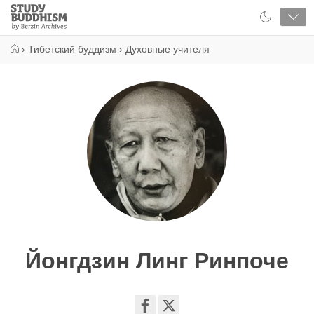
Close
Study
Buddhism
Home
›
Тибетский буддизм
›
Духовные учителя
Йонгдзин Линг Ринпоче