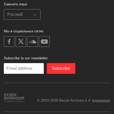
Сменить язык
Мы в социальных сетях
on
on
on
on
facebook
X
soundcloud
youtube
Subscribe to our newsletter
Enter
Subscribe
your
email
Study
© 2003-2026 Berzin Archives e.V.
Impressum
Buddhism
Home