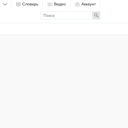
Словарь
Видео
Аккаунт
Enter
Search
search
term