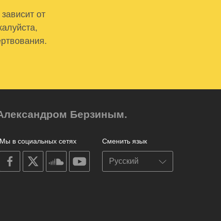
 зависит от
жалуйста,
ертвования.
м Александром Берзиным.
Мы в социальных сетях
Сменить язык
on
on
on
on
facebook
X
soundcloud
youtube