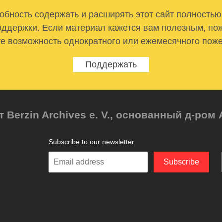
бность содержать и расширять этот сайт полностью
ддержки. Если материал кажется вам полезным, по
е возможность однократного или ежемесячного пож
Поддержать
т Berzin Archives e. V., основанный д-ро
Subscribe to our newsletter
Enter
Subscribe
your
email