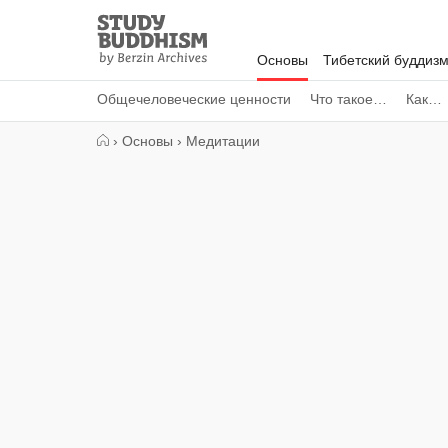
Close
Study
Buddhism
Основы
Тибетский буддиз
Home
Общечеловеческие ценности
Что такое…
Как…
›
Основы
›
Медитации