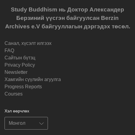
Study Buddhism нь Доктор Александер
Берзиний үүсгэн байгуулсан Berzin
Archives e.V байгууллагын дэргэдэх төсөл.
Санал, хүсэлт илгээх
FAQ
Cайтын бүтзц
Privacy Policy
Newsletter
Хамгийн сүүлийн агуулга
Progress Reports
Courses
Хэл өөрчлөх