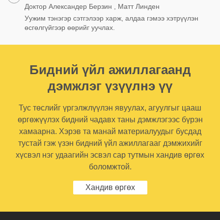
Доктор Александер Берзин , Матт Линден
Уужим тэнэгэр сэтгэлээр харж, алдаа гэмээ хэтрүүлэн
өсгөлгүйгээр өөрийг уучлах.
Бидний үйл ажиллагаанд
дэмжлэг үзүүлнэ үү
Тус төслийг үргэлжлүүлэн явуулах, агуулгыг цааш
өргөжүүлэх бидний чадавх таны дэмжлэгээс бүрэн
хамаарна. Хэрэв та манай материалуудыг бусдад
тустай гэж үзэн бидний үйл ажиллагааг дэмжихийг
хүсвэл нэг удаагийн эсвэл сар тутмын хандив өргөх
боломжтой.
Хандив өргөх