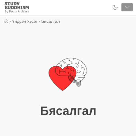
Close
Study
Buddhism
Home
›
Үндсэн хэсэг
›
Бясалгал
Бясалгал