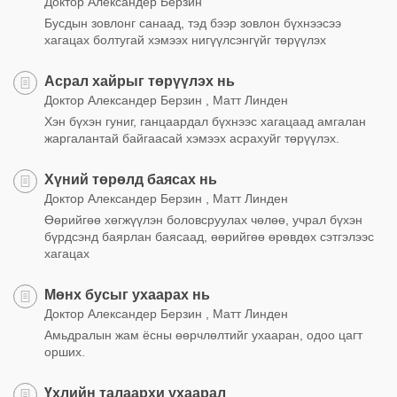
Доктор Александер Берзин
Бусдын зовлонг санаад, тэд бээр зовлон бүхнээсээ
хагацах болтугай хэмээх нигүүлсэнгүйг төрүүлэх
Асрал хайрыг төрүүлэх нь
Доктор Александер Берзин , Матт Линден
Хэн бүхэн гуниг, ганцаардал бүхнээс хагацаад амгалан
жаргалантай байгаасай хэмээх асрахуйг төрүүлэх.
Хүний төрөлд баясах нь
Доктор Александер Берзин , Матт Линден
Өөрийгөө хөгжүүлэн боловсруулах чөлөө, учрал бүхэн
бүрдсэнд баярлан баясаад, өөрийгөө өрөвдөх сэтгэлээс
хагацах
Мөнх бусыг ухаарах нь
Доктор Александер Берзин , Матт Линден
Амьдралын жам ёсны өөрчлөлтийг ухааран, одоо цагт
орших.
Үхлийн талаархи ухаарал