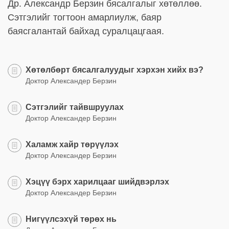
Др. Александр Берзин бясалгалыг хөтөллөө.
Сэтгэлийг тогтоон амарлиулж, баяр
баясгалантай байхад суралцацгаая.
Хөтөлбөрт бясалгалуудыг хэрхэн хийх вэ?
Доктор Александер Берзин
Сэтгэлийг тайвшруулах
Доктор Александер Берзин
Халамж хайр төрүүлэх
Доктор Александер Берзин
Хэцүү бэрх харилцааг шийдвэрлэх
Доктор Александер Берзин
Нигүүлсэхүй төрөх нь