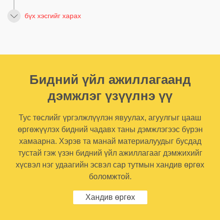
бүх хэсгийг харах
Бидний үйл ажиллагаанд
дэмжлэг үзүүлнэ үү
Тус төслийг үргэлжлүүлэн явуулах, агуулгыг цааш
өргөжүүлэх бидний чадавх таны дэмжлэгээс бүрэн
хамаарна. Хэрэв та манай материалуудыг бусдад
тустай гэж үзэн бидний үйл ажиллагааг дэмжихийг
хүсвэл нэг удаагийн эсвэл сар тутмын хандив өргөх
боломжтой.
Хандив өргөх