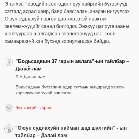
Энэтхэг, Төвөдийн сонгодог яруу найргийн бүтээлүүд
сэтгэлд асрал хайр, баяр баясгалан, энэрэн нигүүлсэх
Оюун судлахуйн өргөн цар хүрээтэй практик
зөвлөмжүүдийг санал болгодог. Энэхүү цаг хугацааны
шалгуураар шалгагдсан зөвлөгөөнүүд нас, соёл
хамаарахгүй хэн бүхэнд зориулагдсан байдаг.
"Бодьсадвын 37 гарын авлага"-ын тайлбар –
Далай лам
XIV Далай лам
Бодьсадвын бүтээлийг өдөр тутмын амьдралд хэрхэн
хэрэгжүүлэх тухай зөвлөгөө
бүх хэсгийг харах
“Оюун судлахуйн найман шад шүлгийн” - ын
тайлбар – Далай лам