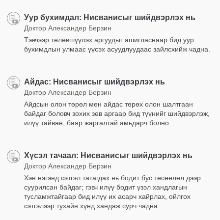
Уур бухимдал: Нисванисыг шийдвэрлэх нь
Доктор Александер Берзин
Тэвчээр төлөвшүүлэх аргуудыг ашигласнаар бид уур
бухимдлын улмаас үүсэх асуудлуудаас зайлсхийж чадна.
Айдас: Нисванисыг шийдвэрлэх нь
Доктор Александер Берзин
Айдсын олон төрөл мөн айдас төрөх олон шалтгаан
байдаг боловч зохих зөв аргаар бид түүнийг шийдвэрлэж,
илүү тайван, баяр жаргалтай амьдарч болно.
Хүсэл тачаал: Нисванисыг шийдвэрлэх нь
Доктор Александер Берзин
Хэн нэгэнд сэтгэл татагдах нь бодит бус төсөөлөл дээр
суурилсан байдаг; гэвч илүү бодит үзэл хандлагын
тусламжтайгаар бид илүү их асарч хайрлах, ойлгох
сэтгэлээр тухайн хүнд хандаж сурч чадна.