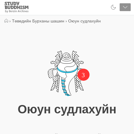
Close
Study
Buddhism
Home
›
Төвөдийн Бурханы шашин
›
Оюун судлахуйн
3
Оюун судлахуйн