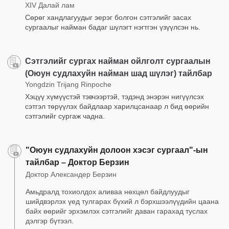
XIV Далай лам
Сөрөг хандлагуудыг эерэг болгон сэтгэлийг засах
сургаалыг найман бадаг шүлэгт нэгтгэн үзүүлсэн нь.
Сэтгэлийг сургах найман ойлголт сургаалын
(Оюун судлахуйн найман шад шүлэг) тайлбар
Yongdzin Trijang Rinpoche
Хэцүү хүмүүстэй тэвчээртэй, тэдэнд энэрэн нигүүлсэх
сэтгэл төрүүлэх байдлаар харилцсанаар л бид өөрийн
сэтгэлийг сургаж чадна.
"Оюун судлахуйн долоон хэсэг сургаал"-ын
тайлбар – Доктор Берзин
Доктор Александер Берзин
Амьдралд тохиолдох аливаа нөхцөл байдлуудыг
шийдвэрлэх үед тулгарах бүхий л бэрхшээлүүдийн цаана
байх өөрийг эрхэмлэх сэтгэлийг даван гарахад туслах
дэлгэр бүтээл.