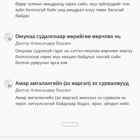
Өдөр тутмын амьдралд гарах сайн, муу зүйлүүдийг том
зүйл болгохгүй байх үед амьдрал илүү төвөг багатай
байдаг.
Оюунаа судалснаар өөрийгөө өөрчлөх нь
Доктор Александер Берзин
Оюунаа судлахуй гэдэг нь сэтгэл оюунаа өөрчлөн эергүү
болгосноор сөрөг муу нөхцөл байдлыг таатай сайн
болгон урвуулах арга юм.
Амар амгалангийн (аз жаргал) эх сурвалжууд
Доктор Александер Берзин
Амар амгалангийн (аз жаргал) жинхэнэ эх сурвалж нь
эерэг, нигүүлсэнгүй байдлаар бодох, ярих, үйлдэл хийх.