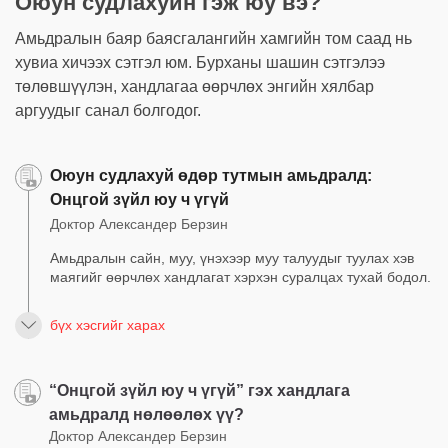
Оюун судлахуйн гэж юу вэ?
Амьдралын баяр баясгалангийн хамгийн том саад нь
хувиа хичээх сэтгэл юм. Бурханы шашин сэтгэлээ
төлөвшүүлэн, хандлагаа өөрчлөх энгийн хялбар
аргуудыг санал болгодог.
Оюун судлахуй өдөр тутмын амьдралд:
Онцгой зүйл юу ч үгүй
Доктор Александер Берзин
Амьдралын сайн, муу, үнэхээр муу талуудыг туулах хэв
маягийг өөрчлөх хандлагат хэрхэн суралцах тухай бодол.
бүх хэсгийг харах
“Онцгой зүйл юу ч үгүй” гэх хандлага
амьдралд нөлөөлөх үү?
Доктор Александер Берзин