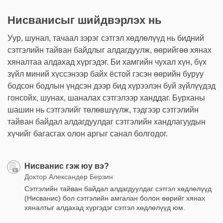
Нисванисыг шийдвэрлэх нь
Уур, шунал, тачаал зэрэг сэтгэл хөдлөлүүд нь бидний
сэтгэлийн тайван байдлыг алдагдуулж, өөрийгөө хянах
хяналтаа алдахад хүргэдэг. Би хамгийн чухал хүн, бүх
зүйл миний хүссэнээр байх ёстой гэсэн өөрийн буруу
бодсон бодлын үндсэн дээр бид хүрээлэн буй зүйлүүдэд
гонсойх, шунах, шаналах сэтгэлээр ханддаг. Бурханы
шашин нь сэтгэлийг төлөвшүүлж, тэдгээр сэтгэлийн
тайван байдал алдагдуулдаг сэтгэлийн хандлагуудын
хүчийг багасгах олон аргыг санал болгодог.
Нисванис гэж юу вэ?
Доктор Александер Берзин
Сэтгэлийн тайван байдал алдагдуулдаг сэтгэл хөдлөлүүд
(Нисванис) бол сэтгэлийн амгалан болон өөрийг хянах
хяналтыг алдахад хүргэдэг сэтгэл хөдлөлүүд юм.