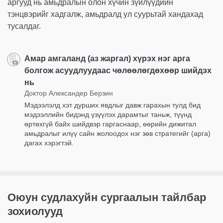
аргууд нь амьдралын олон хүчин зүйлүүдийн
тэнцвэрийг хадгалж, амьдралд ул суурьтай хандахад
тусалдаг.
Амар амгаланд (аз жаргал) хүрэх нэг арга
болгож асуудлуудаас чөлөөлөгдөхөөр шийдэх
нь
Доктор Александер Берзин
Мэдээлэлд хэт дурших явдлыг давж гарахын тулд бид
мэдээллийн бидэнд үзүүлэх дарамтыг таньж, түүнд
өртөхгүй байх шийдвэр гаргаснаар, өөрийн дижитал
амьдралыг илүү сайн жолоодох нэг зөв стратегийг (арга)
дагах хэрэгтэй.
Оюун судлахуйн сургаалын тайлбар
зохиолууд