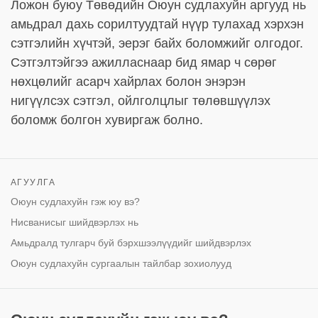
Ложон буюу Төвөдийн Оюун судлахуйн аргууд нь
амьдрал дахь сорилтуудтай нүүр тулахад хэрхэн
сэтгэлийн хүчтэй, эерэг байх боломжийг олгодог.
Сэтгэлтэйгээ ажилласнаар бид ямар ч сөрөг
нөхцөлийг асарч хайрлах болон энэрэн
нигүүлсэх сэтгэл, ойлголцлыг төлөвшүүлэх
боломж болгон хувиргаж болно.
АГУУЛГА
Оюун судлахуйн гэж юу вэ?
Нисванисыг шийдвэрлэх нь
Амьдралд тулгарч буй бэрхшээлүүдийг шийдвэрлэх
Оюун судлахуйн сургаалын тайлбар зохиолууд