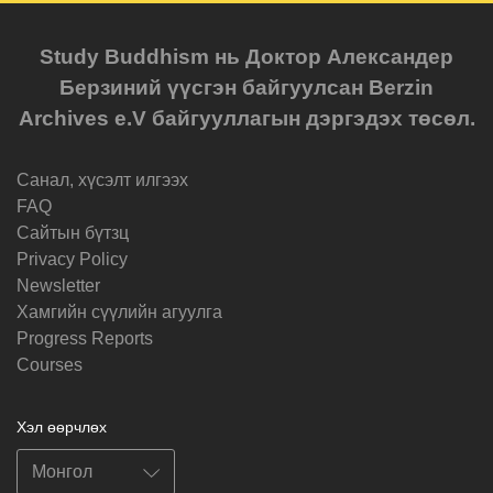
Study Buddhism нь Доктор Александер
Берзиний үүсгэн байгуулсан Berzin
Archives e.V байгууллагын дэргэдэх төсөл.
Санал, хүсэлт илгээх
FAQ
Cайтын бүтзц
Privacy Policy
Newsletter
Хамгийн сүүлийн агуулга
Progress Reports
Courses
Хэл өөрчлөх