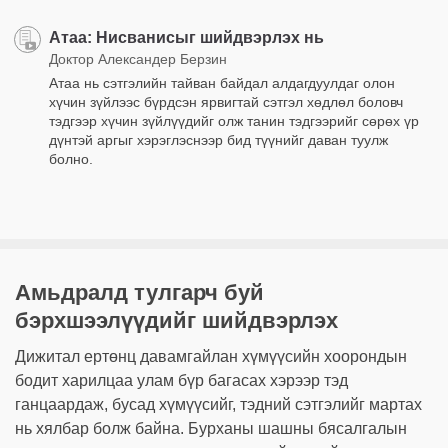
Атаа: Нисванисыг шийдвэрлэх нь
Доктор Александер Берзин
Атаа нь сэтгэлийн тайван байдал алдагдуулдаг олон
хүчин зүйлээс бүрдсэн ярвигтай сэтгэл хөдлөл боловч
тэдгээр хүчин зүйлүүдийг олж танин тэдгээрийг сөрөх үр
дүнтэй аргыг хэрэглэснээр бид түүнийг даван туулж
болно.
Амьдралд тулгарч буй
бэрхшээлүүдийг шийдвэрлэх
Дижитал ертөнц давамгайлан хүмүүсийн хоорондын
бодит харилцаа улам бүр багасах хэрээр тэд
ганцаардаж, бусад хүмүүсийг, тэдний сэтгэлийг мартах
нь хялбар болж байна. Бурханы шашны бясалгалын