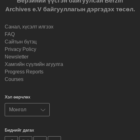
Берзиний үүсгэн байгуулсан Berzin
Archives e.V байгууллагын дэргэдэх төсөл.
Санал, хүсэлт илгээх
FAQ
Cайтын бүтзц
Privacy Policy
Newsletter
Хамгийн сүүлийн агуулга
Progress Reports
Courses
Хэл өөрчлөх
Биднийг дагах
on
on
on
on