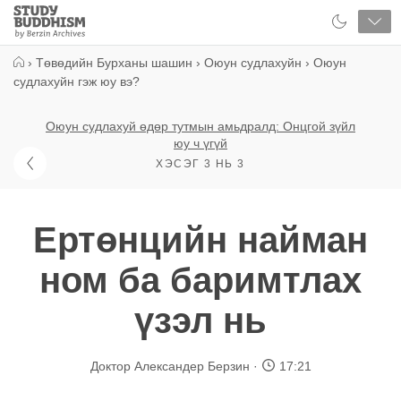
Close
Study
Buddhism
Home
›
Төвөдийн Бурханы шашин
›
Оюун судлахуйн
›
Оюун
судлахуйн гэж юу вэ?
Оюун судлахуй өдөр тутмын амьдралд: Онцгой зүйл
юу ч үгүй
ХЭСЭГ 3 НЬ 3
Ертөнцийн найман
ном ба баримтлах
үзэл нь
Доктор Александер Берзин
17:21