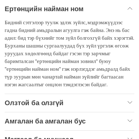
Ертөнцийн найман ном
Бидний сэтгэлээр туулж эдлэх зүйлс, мэдрэмжүүдээс
гадна бидний амьдралын агуулга гэж байна. Энэ нь бас
адил: бид тэр бүхнийг том зүйл болгохгүй байх хэрэгтэй.
Бурханы шашны сургаалуудад бүх зүйл үргэлж өгсөж
уруудах хөдөлгөөнд байдаг гэсэн тэр зарчмыг
баримталсан “ертөнцийн найман зовнил” буюу
“ертөнцийн найман ном” гэж нэрлэгддэг амьдралд байх
түр зуурын мөн чанартай найман зүйлийг багтаасан
нэгэн жагсаалтыг онцлон тэмдэглэсэн байдаг.
Олзтой ба олзгүй
Амгалан ба амгалан бус