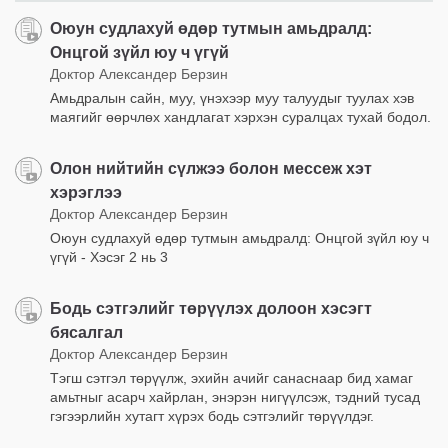
Оюун судлахуй өдөр тутмын амьдралд:
Онцгой зүйл юу ч үгүй
Доктор Александер Берзин
Амьдралын сайн, муу, үнэхээр муу талуудыг туулах хэв
маягийг өөрчлөх хандлагат хэрхэн суралцах тухай бодол.
Олон нийтийн сүлжээ болон мессеж хэт
хэрэглээ
Доктор Александер Берзин
Оюун судлахуй өдөр тутмын амьдралд: Онцгой зүйл юу ч
үгүй - Хэсэг 2 нь 3
Бодь сэтгэлийг төрүүлэх долоон хэсэгт
бясалгал
Доктор Александер Берзин
Тэгш сэтгэл төрүүлж, эхийн ачийг санаснаар бид хамаг
амьтныг асарч хайрлан, энэрэн нигүүлсэж, тэдний тусад
гэгээрлийн хутагт хүрэх бодь сэтгэлийг төрүүлдэг.