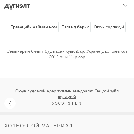
Дүгнэлт
Ертөнцийн найман ном
Тэгшид барих
Оюун судлахуй
Семинарын бичигт буулгасан хувилбар, Украин улс, Киев хот,
2012 оны 11-р сар
Оюун судлахуй өдөр тутмын амьдралд: Онцгой зүйл
юу ч үгүй
ХЭСЭГ 3 НЬ 3
ХОЛБООТОЙ МАТЕРИАЛ