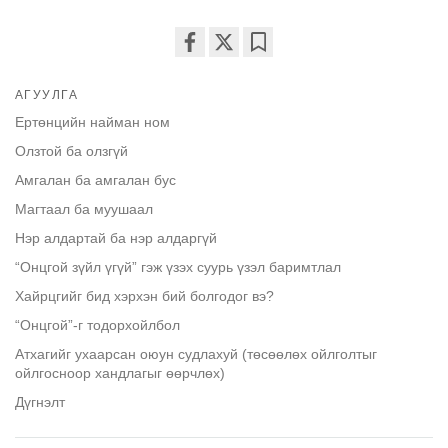
Share
Bookmark
on
АГУУЛГА
facebook
Ертөнцийн найман ном
Олзтой ба олзгүй
Амгалан ба амгалан бус
Магтаал ба муушаал
Нэр алдартай ба нэр алдаргүй
“Онцгой зүйл үгүй” гэж үзэх суурь үзэл баримтлал
Хайрцгийг бид хэрхэн бий болгодог вэ?
“Онцгой”-г тодорхойлбол
Атхагийг ухаарсан оюун судлахуй (төсөөлөх ойлголтыг
ойлгосноор хандлагыг өөрчлөх)
Дүгнэлт