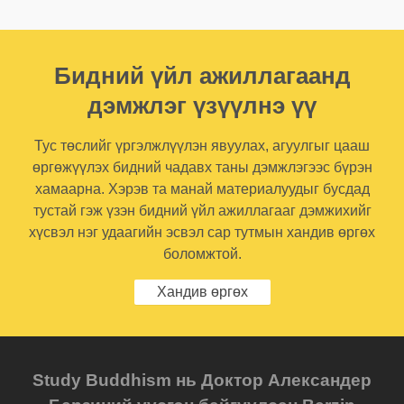
Бидний үйл ажиллагаанд
дэмжлэг үзүүлнэ үү
Тус төслийг үргэлжлүүлэн явуулах, агуулгыг цааш
өргөжүүлэх бидний чадавх таны дэмжлэгээс бүрэн
хамаарна. Хэрэв та манай материалуудыг бусдад
тустай гэж үзэн бидний үйл ажиллагааг дэмжихийг
хүсвэл нэг удаагийн эсвэл сар тутмын хандив өргөх
боломжтой.
Хандив өргөх
Study Buddhism нь Доктор Александер