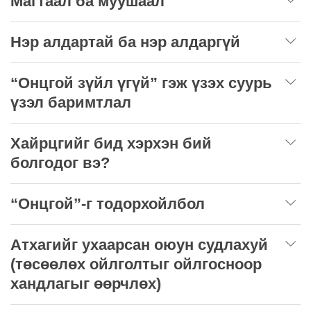
Магтаал ба муушаал
Нэр алдартай ба нэр алдаргүй
“Онцгой зүйл үгүй” гэж үзэх суурь
үзэл баримтлал
Хайрцгийг бид хэрхэн бий
болгодог вэ?
“Онцгой”-г тодорхойлбол
Атхагийг ухаарсан оюун судлахуй
(төсөөлөх ойлголтыг ойлгосноор
хандлагыг өөрчлөх)